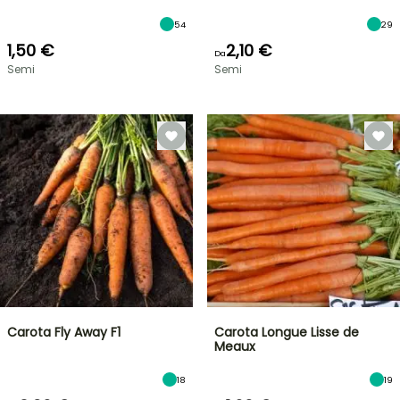
54
29
1,50 €
2,10 €
Da
Semi
Semi
Carota Fly Away F1
Carota Longue Lisse de
Meaux
18
19