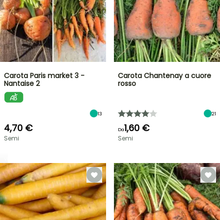
Carota Paris market 3 -
Carota Chantenay a cuore
Nantaise 2
rosso
13
21
4,70 €
1,60 €
Da
Semi
Semi
VENDITA
FLASH
FINO
AL
30%
DI
BULBI
PRIMAVERILI
SCONTO