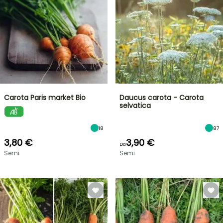
Carota Paris market Bio
Daucus carota - Carota
selvatica
18
87
3,80 €
3,90 €
Da
Semi
Semi