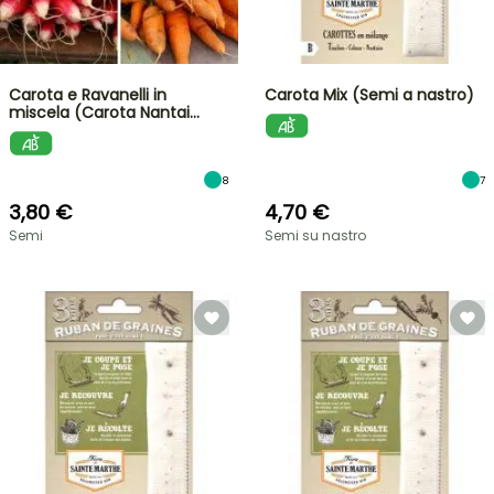
Carota e Ravanelli in
Carota Mix (Semi a nastro)
miscela (Carota Nantai…
8
7
3,80 €
4,70 €
Semi
Semi su nastro