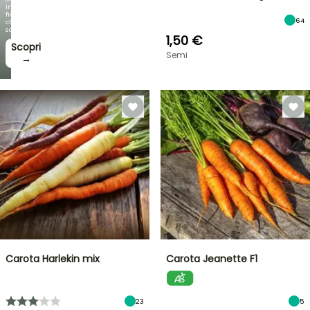
incantano,
fioriture
64
che
sorprendono!
1,50 €
Scopri
Semi
→
Carota Harlekin mix
Carota Jeanette F1
23
5