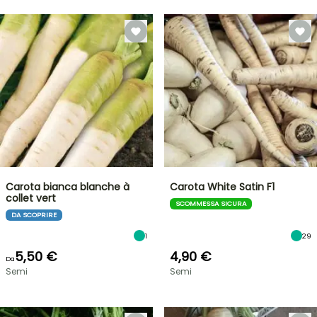
Carota bianca blanche à
Carota White Satin F1
collet vert
SCOMMESSA SICURA
DA SCOPRIRE
1
29
5,50 €
4,90 €
Da
Semi
Semi