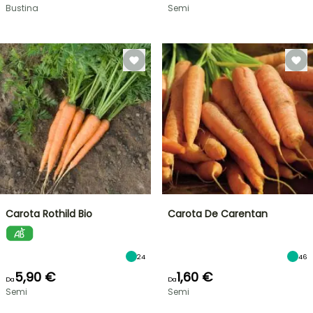
Bustina
Semi
Carota Rothild Bio
Carota De Carentan
24
46
5,90 €
1,60 €
Da
Da
Semi
Semi