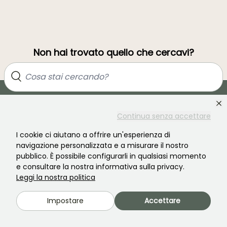
Non hai trovato quello che cercavi?
Continua senza accettare
I cookie ci aiutano a offrire un'esperienza di
navigazione personalizzata e a misurare il nostro
pubblico. È possibile configurarli in qualsiasi momento
Unisciti alla comunità degli amanti delle piante!
e consultare la nostra informativa sulla privacy.
Leggi la nostra politica
Impostare
Accettare