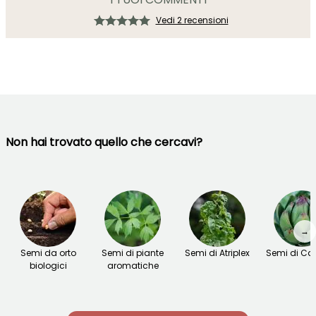
Vedi 2 recensioni
Non hai trovato quello che cercavi?
→
Semi da orto
Semi di piante
Semi di Atriplex
Semi di Car
biologici
aromatiche