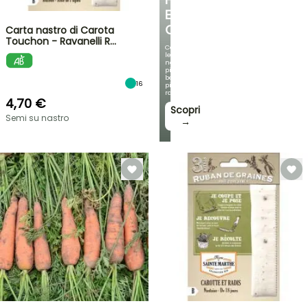
E
OMBREGGIATO
Carta nastro di Carota
Touchon - Ravanelli R…
Con
le
nostre
più
belle
16
piante
rampicanti
4,70 €
Scopri
Semi su nastro
→