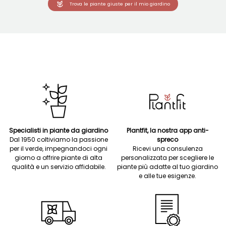
Trova le piante giuste per il mio giardino
Specialisti in piante da giardino
Plantfit, la nostra app anti-
Dal 1950 coltiviamo la passione
spreco
per il verde, impegnandoci ogni
Ricevi una consulenza
giorno a offrire piante di alta
personalizzata per scegliere le
qualità e un servizio affidabile.
piante più adatte al tuo giardino
e alle tue esigenze.