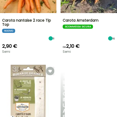
Carota nantaise 2 race Tip
Carota Amsterdam
Top
SCOMMESSA SICURA
NUOVO
11
16
2,90 €
2,10 €
Da
Semi
Semi
TRASFORMA
IL
TUO
GIARDINO
IN
UN
ANGOLO
FRESCO