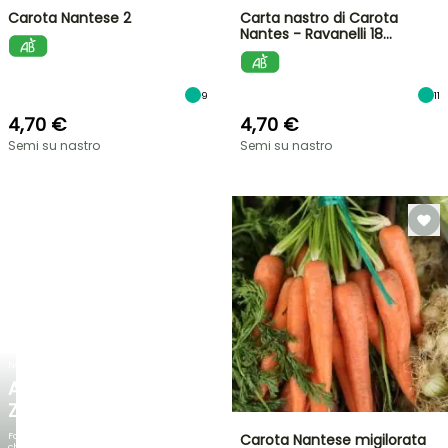
Carota Nantese 2
Carta nastro di Carota
Nantes - Ravanelli 18…
9
11
4,70 €
4,70 €
Semi su nastro
Semi su nastro
NOVITÀ
AGAPANTHUS
ZAMBEZI
Fogliami
Carota Nantese migilorata
che