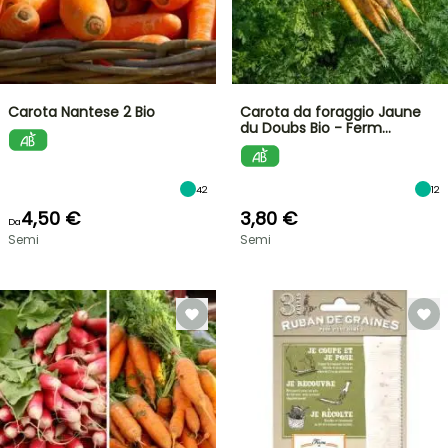
Carota Nantese 2 Bio
Carota da foraggio Jaune
du Doubs Bio - Ferm…
42
12
4,50 €
3,80 €
Da
Semi
Semi