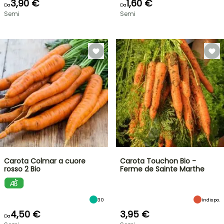
3,90 €
1,60 €
Da
Da
Semi
Semi
Carota Colmar a cuore
Carota Touchon Bio -
rosso 2 Bio
Ferme de Sainte Marthe
30
Indispo.
4,50 €
3,95 €
Da