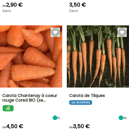
2,90 €
3,50 €
Da
Semi
Semi
Carota Chantenay à coeur
Carota de Tilques
rouge Cored BIO (se…
DA SCOPRIRE
21
32
4,50 €
3,50 €
Da
Da