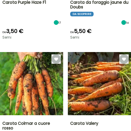
Carota Purple Haze F1
Carota da foraggio jaune du
Doubs
DA SCOPRIRE
17
14
3,50 €
5,50 €
Da
Da
Semi
Semi
Carota Colmar a cuore
Carota Valery
rosso