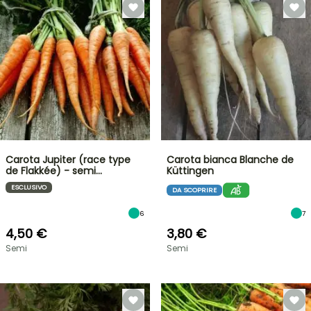
Carota Jupiter (race type
Carota bianca Blanche de
de Flakkée) - semi…
Küttingen
ESCLUSIVO
DA SCOPRIRE
6
7
4,50 €
3,80 €
Semi
Semi