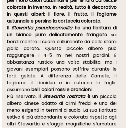
per i loro colori autunnali e per le loro cortecce
colorate in inverno.
In realtà, tutto è decorativo
in questi alberi:
il fiore, il frutto, il fogliame
autunnale e persino la corteccia colorata.
Il
Stewartia pseudocamellia
ha una fioritura di
un bianco puro delicatamente frangiato
sui
bordi mentre il cuore è illuminato da belle stami
giallo dorato. Questo piccolo albero può
raggiungere i 4-5 m nei nostri giardini. È
abbastanza rustico una volta stabilito, ma i
giovani esemplari possono soffrire durante le
forti gelate. A differenza delle Camelie, il
fogliame è deciduo e in autunno le foglie
assumono
belli colori rossi e arancioni.
Più riservato,
il
Stewartia rostrata
è un
piccolo
albero cinese adatto ai climi freddi e uno dei
meno esigenti in termini di suolo. La sua fioritura
estiva è più abbondante e colorata rispetto agli
altri Stewartia e sfoggia magnifiche sfumature