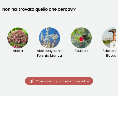
Non hai trovato quello che cercavi?
→
Abelia
Abeliophyllum -
Abutilon
Adansoni
Forsizia bianca
Baoba
Trova le piante giuste per il mio giardino