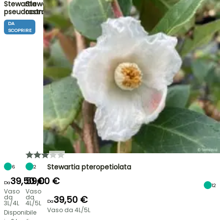
Stewartia
Stewartia
pseudocamellia
rostrata
DA
SCOPRIRE
Stewartia pteropetiolata
6
2
39,50 €
59,00 €
Da
12
Vaso
Vaso
da
da
39,50 €
Da
3L/4L
4L/5L
Vaso da 4L/5L
Disponibile