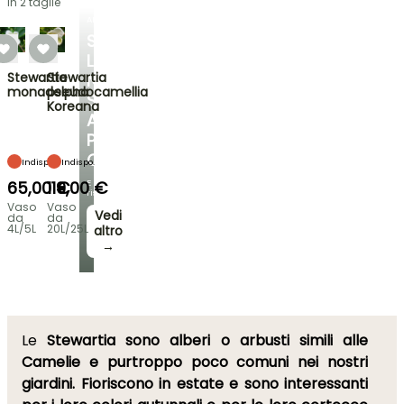
in 2 taglie
ARBUSTI
SCOPRI
LA
Stewartia
Stewartia
NOSTRA
monadelpha
pseudocamellia
SELEZIONE
Koreana
A
PREZZI
CONVENIENTI
Indispo.
Indispo.
65,00 €
119,00 €
E
risparmia!
Vaso
Vaso
Vedi
da
da
4L/5L
20L/25L
altro
→
Le
Stewartia
sono alberi o arbusti simili alle
Camelie
e purtroppo poco comuni nei nostri
giardini. Fioriscono in estate e sono interessanti