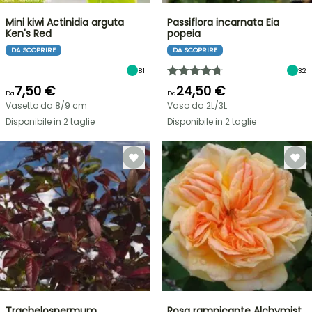
Mini kiwi Actinidia arguta
Passiflora incarnata Eia
Ken's Red
popeia
DA SCOPRIRE
DA SCOPRIRE
81
32
7,50 €
24,50 €
Da
Da
Vasetto da 8/9 cm
Vaso da 2L/3L
Disponibile in 2 taglie
Disponibile in 2 taglie
Trachelospermum
Rosa rampicante Alchymist