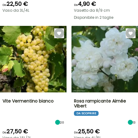
22,50 €
4,90 €
Da
Da
Vaso da 3L/4L
Vasetto da 8/9 cm
Disponibile in 2 taglie
Vite Vermentino bianco
Rosa rampicante Aimée
Vibert
DA SCOPRIRE
20
13
27,50 €
25,50 €
Da
Da
Vaso da 1,5L/2L
Vaso da 4L/5L