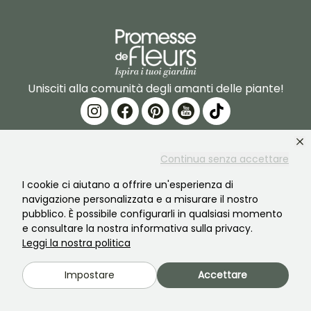
Unisciti alla comunità degli amanti delle piante!
Continua senza accettare
I cookie ci aiutano a offrire un'esperienza di
PROMESSE DE FLEURS
SERVIZI
navigazione personalizzata e a misurare il nostro
pubblico. È possibile configurarli in qualsiasi momento
Il marchio
Preparazione dell'ordine
e consultare la nostra informativa sulla privacy.
Leggi la nostra politica
La nostra storia
Consegne
Impostare
Accettare
Le nostre piante
Garanzia degli impianti
I nostri impegni
Pagamento sicuro