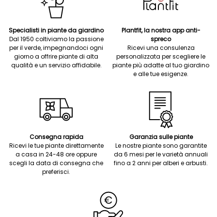
Specialisti in piante da giardino
Plantfit, la nostra app anti-
Dal 1950 coltiviamo la passione
spreco
per il verde, impegnandoci ogni
Ricevi una consulenza
giorno a offrire piante di alta
personalizzata per scegliere le
qualità e un servizio affidabile.
piante più adatte al tuo giardino
e alle tue esigenze.
Consegna rapida
Garanzia sulle piante
Ricevi le tue piante direttamente
Le nostre piante sono garantite
a casa in 24-48 ore oppure
da 6 mesi per le varietà annuali
scegli la data di consegna che
fino a 2 anni per alberi e arbusti.
preferisci.