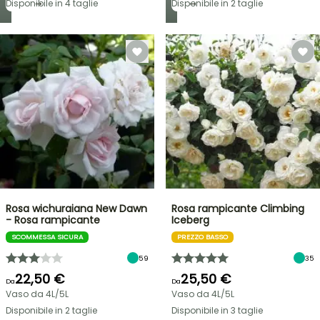
→
→
Disponibile in 4 taglie
Disponibile in 2 taglie
Rosa wichuraiana New Dawn
Rosa rampicante Climbing
- Rosa rampicante
Iceberg
SCOMMESSA SICURA
PREZZO BASSO
59
35
22,50 €
25,50 €
Da
Da
Vaso da 4L/5L
Vaso da 4L/5L
Disponibile in 2 taglie
Disponibile in 3 taglie