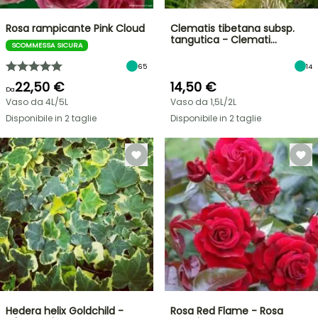
Rosa rampicante Pink Cloud
Clematis tibetana subsp.
tangutica - Clemati…
SCOMMESSA SICURA
65
14
22,50 €
14,50 €
Da
Vaso da 4L/5L
Vaso da 1,5L/2L
Disponibile in 2 taglie
Disponibile in 2 taglie
Hedera helix Goldchild -
Rosa Red Flame - Rosa