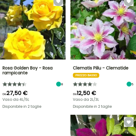
Rosa Golden Boy - Rosa
Clematis Piilu - Clematide
rampicante
PREZZO BASSO
8
5
27,50 €
12,50 €
Da
Da
Vaso da 4L/5L
Vaso da 2L/3L
Disponibile in 2 taglie
Disponibile in 2 taglie