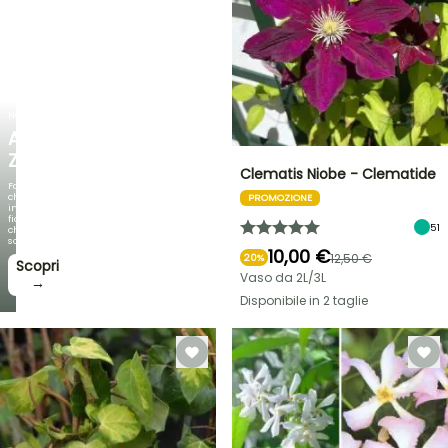
NOVITÀ
AGAPANTHUS
ZAMBEZI
Clematis Niobe - Clematide
Fogliami
che
PROMOZIONE
incantano,
fioriture
51
che
sorprendono!
10,00 €
12,50 €
20%
Scopri
Vaso da 2L/3L
→
Disponibile in 2 taglie