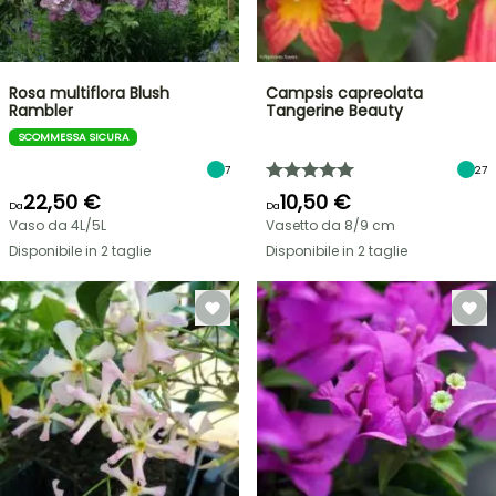
Rosa multiflora Blush
Campsis capreolata
Rambler
Tangerine Beauty
SCOMMESSA SICURA
7
27
22,50 €
10,50 €
Da
Da
Vaso da 4L/5L
Vasetto da 8/9 cm
Disponibile in 2 taglie
Disponibile in 2 taglie