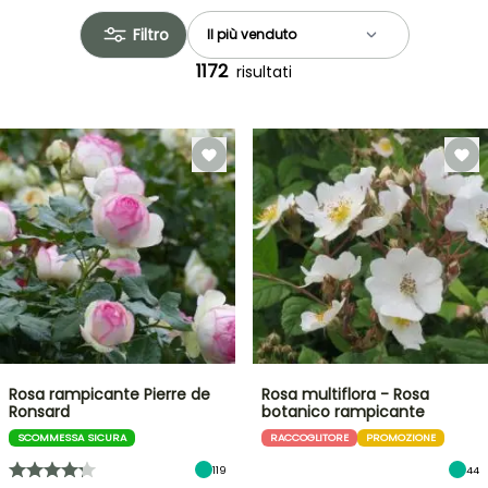
Filtro
1172
risultati
Rosa rampicante Pierre de
Rosa multiflora - Rosa
Ronsard
botanico rampicante
SCOMMESSA SICURA
RACCOGLITORE
PROMOZIONE
119
44