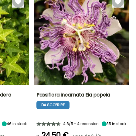
Edera
Passiflora incarnata Eia popeia
DA SCOPRIRE
Esposizione
Altezza a maturità
Larghezza a
Esposizione
maturità
Mezz'ombra,
3 m
Sole,
1 m
Ombra
Mezz'ombra
46
in stock
4.8/5 - 4 recensioni
35
in stock
24,50 €