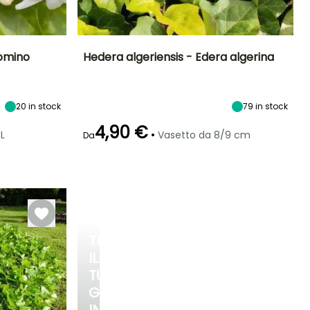
omino
Hedera algeriensis - Edera algerina
Esposizione
Altezza a maturità
Larghezza a
Esposizione
maturità
Sole,
50 cm
Sole,
10 m
Mezz'ombra
Mezz'ombra,
20
in stock
79
in stock
Ombra
4,90 €
•
L
Vasetto da 8/9 cm
Da
Rusticità
Fino a -4°C
Periodo di fioritura
Periodo di messa a
Rusticità
dimora ragionevole
Fino a -15°C
settembre a
Febbraio a
ottobre
aprile,
settembre a
TRASFORMA
Novembre
IL
TUO
GIARDINO