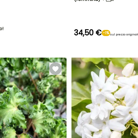
Diametro del frutto
Periodo di raccolta
A
(cm)
3 cm
settembre a
ottobre
o!
34,50 €
-1%
sul prezzo origina
Larghezza a
Esposizione
maturità
Sole
3 m