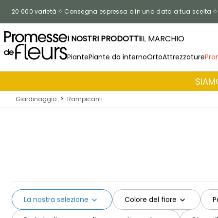
Salta al contenuto
20 000 varietà
Consegna espressa o in una data a tua scelta
I NOSTRI PRODOTTI
IL MARCHIO
Piante
Piante da interno
Orto
Attrezzature
Pro
SIAMO
Giardinaggio
>
Rampicanti
La nostra selezione
Colore del fiore
P