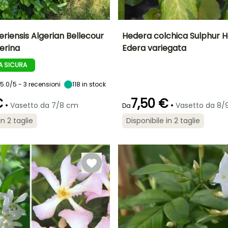
riensis Algerian Bellecour
Hedera colchica Sulphur H
erina
Edera variegata
tà
Larghezza a
Esposizione
Altezza a maturità
Larghezza a
maturità
maturità
Sole,
6 m
 SICURA
10 m
4 m
Mezz'ombra,
Ombra
5.0/5 - 3 recensioni
118
in stock
€
7,50 €
•
•
Vasetto da 7/8 cm
Vasetto da 8/
Da
Periodo di fioritura
Periodo di messa a
in 2 taglie
Disponibile in 2 taglie
dimora ragionevole
 a
Rusticità
le
Fino a -15°C
settembre a
Febbraio a
ottobre
aprile,
settembre a
Novembre