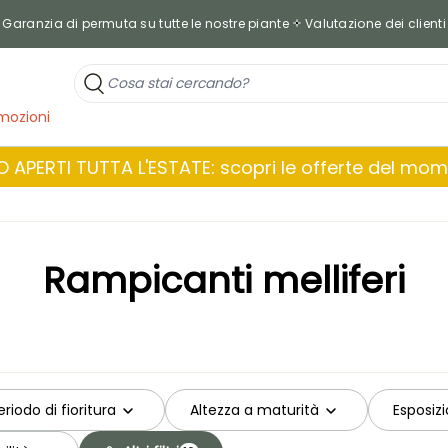
Garanzia di permuta su tutte le nostre piante
Valutazione dei clienti
mozioni
 APERTI TUTTA L'ESTATE: scopri le offerte del mo
Rampicanti melliferi
eriodo di fioritura
Altezza a maturità
Esposiz