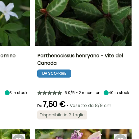
lsomino
Parthenocissus henryana - Vite del
Canada
Esposizione
Altezza a maturità
Larghezza a
Esposizione
maturità
Sole
7 m
Sole,
DA SCOPRIRE
8 m
Mezz'ombra,
Ombra
3
in stock
5.0/5 - 2 recensioni
40
in stock
7,50 €
Rusticità
•
L
Vasetto da 8/9 cm
Da
Fino a -12°C
Periodo di fioritura
Periodo di messa a
Rusticità
dimora ragionevole
Disponibile in 2 taglie
Fino a -18°C
luglio a Agosto
Febbraio a
aprile,
settembre a
Novembre