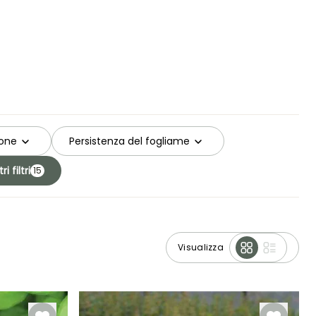
ione
Persistenza del fogliame
tri filtri
15
Visualizza