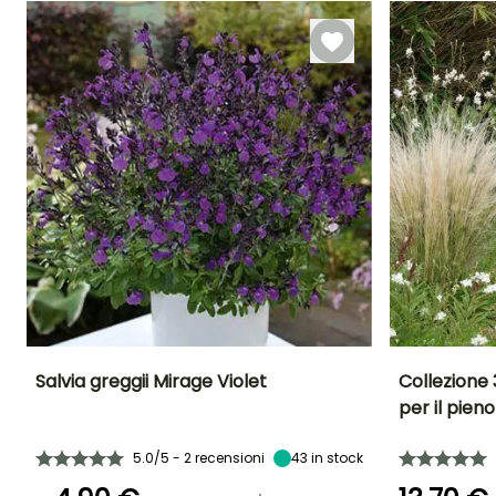
Novembre
Salvia greggii Mirage Violet
Collezione 
per il pieno
Altezza a maturità
Larghezza a
Esposizione
Altezza a maturi
maturità
40 cm
Sole
80 cm
40 cm
5.0/5 - 2 recensioni
43
in stock