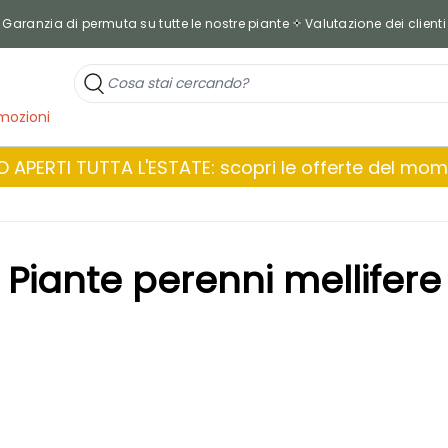
Garanzia di permuta su tutte le nostre piante
Valutazione dei clienti
mozioni
 APERTI TUTTA L'ESTATE: scopri le offerte del mo
Piante perenni mellifere