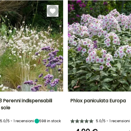
Novembre
3 Perenni indispensabili
Phlox paniculata Europa
 sole
tà
Esposizione
Periodo di fioritura
Altezza a maturità
Larghezza a
maturità
Sole
70 cm
40 cm
5.0/5 - 1 recensioni
598
in stock
5.0/5 - 1 recensioni
luglio a ottobre