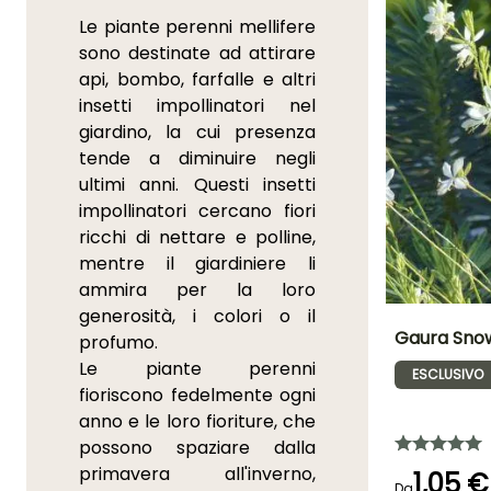
Le piante perenni mellifere
sono destinate ad attirare
api, bombo, farfalle e altri
insetti impollinatori nel
giardino, la cui presenza
tende a diminuire negli
ultimi anni. Questi insetti
impollinatori cercano fiori
ricchi di nettare e polline,
mentre il giardiniere li
ammira per la loro
generosità, i colori o il
Gaura Sno
profumo.
Le piante perenni
ESCLUSIVO
Altezza a maturi
fioriscono fedelmente ogni
60 cm
anno e le loro fioriture, che
possono spaziare dalla
primavera all'inverno,
1,05 €
Da