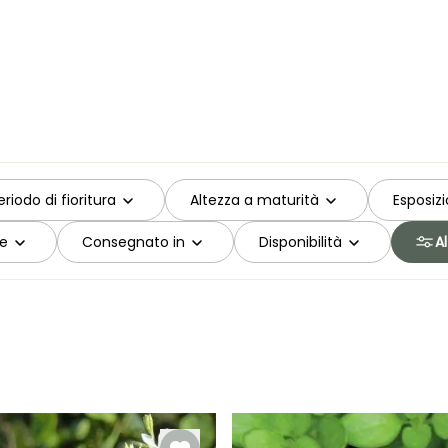
eriodo di fioritura
Altezza a maturità
Esposiz
le
Consegnato in
Disponibilità
Al