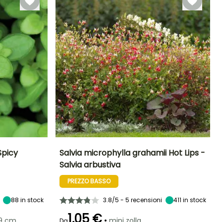
Spicy
Salvia microphylla grahamii Hot Lips -
Salvia arbustiva
Esposizione
Altezza a maturità
Larghezza a
Esposizione
maturità
Sole
90 cm
Sole,
PREZZO BASSO
80 cm
Mezz'ombra
88
in stock
3.8/5 - 5 recensioni
411
in stock
1,05 €
•
/9 cm
mini zolla...
Da