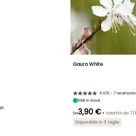
O
NE
Gaura White
Altezza a maturità
Larghezza a
maturità
60 cm
50 cm
5.0/5 - 7 recensioni
598
in stock
o!
3,90 €
Periodo di fioritura
•
Periodo di messa a
Vasetto da 7
Da
dimora ragionevole
giugno a
Disponibile in 3 taglie
Febbraio a
ottobre
maggio,
settembre a