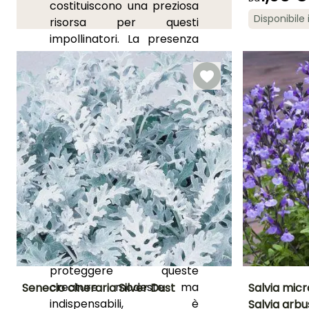
costituiscono una preziosa
Periodo di fioritu
Disponibile 
risorsa per questi
giugno a
impollinatori. La presenza
ottobre
costante di questi alleati è
anche indispensabile per la
impollinazione degli alberi
da frutto e degli ortaggi
dell'orto. Seminate o
piantate piante perenni
mellifere distribuendole nei
aiuole, aiuole, siepi, orto.
Gli insetti impollinatori
preferiscono in genere fiori
semplici di colore vivace o
puro, ma anche fiori
profumati. Infine, per
proteggere queste
creature modeste ma
Senecio cineraria Silver Dust
Salvia micr
indispensabili, è
Salvia arbu