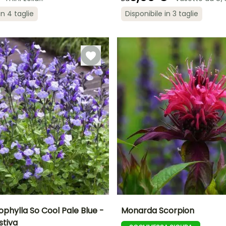
ra
Periodo di messa a
Rusticità
in 4 taglie
Disponibile in 3 taglie
dimora ragionevole
Fino a -20,5°C
Periodo di messa a
Dimensioni
dimora migliore
dell'ortaggio
Febbraio a
Marzo a
Piccolo
maggio,
giugno
settembre a
Novembre
ophylla So Cool Pale Blue -
Monarda Scorpion
stiva