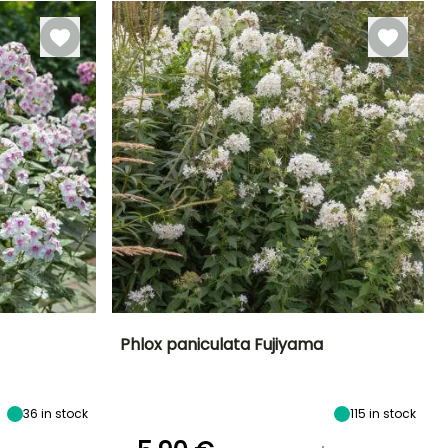
Phlox paniculata Fujiyama
Esposizione
Altezza a maturità
Larghezza a
Esposizione
maturità
Sole
90 cm
Sole
40 cm
36
in stock
115
in stock