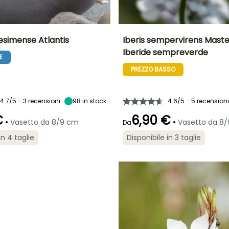
simense Atlantis
Iberis sempervirens Maste
Iberide sempreverde
E
tà
Larghezza a
Esposizione
Altezza a maturità
Larghezza a
maturità
maturità
Sole,
30 cm
PREZZO BASSO
45 cm
45 cm
Mezz'ombra
4.7/5 - 3 recensioni
98
in stock
4.6/5 - 5 recensioni
€
6,90 €
•
•
Vasetto da 8/9 cm
Vasetto da 8
ra
Periodo di messa a
Rusticità
Da
Periodo di fioritura
Periodo di messa a
dimora ragionevole
dimora ragionevole
Fino a -29°C
in 4 taglie
Disponibile in 3 taglie
aprile a
Febbraio a
Marzo a
Novembre
aprile,
maggio,
settembre a
settembre a
Novembre
Novembre