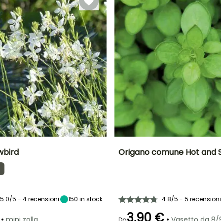
wbird
Origano comune Hot and 
tà
Larghezza a
Esposizione
Livello di
Altezza a maturità
maturità
esperienza
Sole
30 cm
richiesto per la
50 cm
coltivazione
Principiante
5.0/5 - 4 recensioni
150
in stock
4.8/5 - 5 recensioni
3,90 €
•
•
mini zolla...
Vasetto da 8
Da