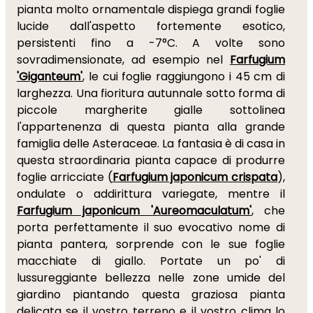
pianta molto ornamentale dispiega grandi foglie
lucide dall'aspetto fortemente esotico,
persistenti fino a -7°C. A volte sono
sovradimensionate, ad esempio nel
Farfugium
'Giganteum'
, le cui foglie raggiungono i 45 cm di
larghezza. Una fioritura autunnale sotto forma di
piccole margherite gialle sottolinea
l'appartenenza di questa pianta alla grande
famiglia delle Asteraceae. La fantasia è di casa in
questa straordinaria pianta capace di produrre
foglie arricciate (
Farfugium japonicum crispata
),
ondulate o addirittura variegate, mentre il
Farfugium japonicum 'Aureomaculatum'
, che
porta perfettamente il suo evocativo nome di
pianta pantera, sorprende con le sue foglie
macchiate di giallo. Portate un po' di
lussureggiante bellezza nelle zone umide del
giardino piantando questa graziosa pianta
delicata se il vostro terreno e il vostro clima lo