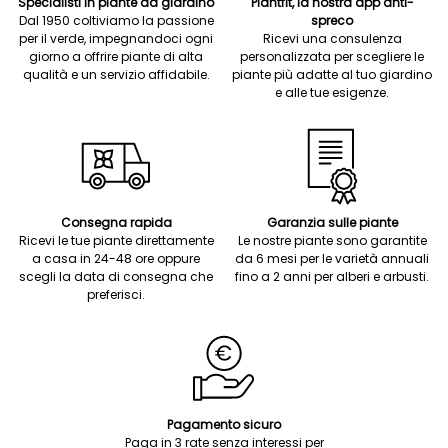
Specialisti in piante da giardino
Plantfit, la nostra app anti-
Dal 1950 coltiviamo la passione
spreco
per il verde, impegnandoci ogni
Ricevi una consulenza
giorno a offrire piante di alta
personalizzata per scegliere le
qualità e un servizio affidabile.
piante più adatte al tuo giardino
e alle tue esigenze.
Consegna rapida
Garanzia sulle piante
Ricevi le tue piante direttamente
Le nostre piante sono garantite
a casa in 24-48 ore oppure
da 6 mesi per le varietà annuali
scegli la data di consegna che
fino a 2 anni per alberi e arbusti.
preferisci.
Pagamento sicuro
Paga in 3 rate senza interessi per