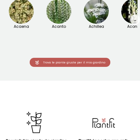
→
Acaena
Acanto
Achillea
Aconit
Trova le piante giuste per il mio giardino