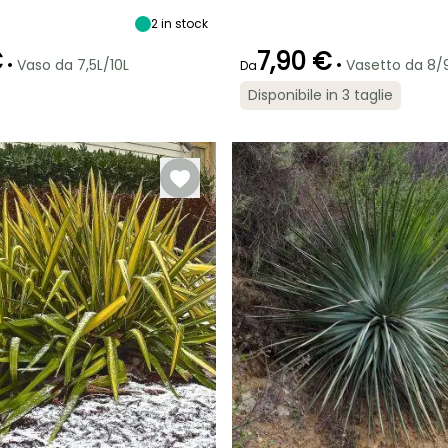
maturità
maturità
Sole,
1.50 m
3 m
1.50 m
Mezz'ombra
2
in stock
€
7,90 €
•
•
Vaso da 7,5L/10L
Vasetto da 8
Da
Disponibile in 3 taglie
Periodo di fioritura
Periodo di messa a
ra
Periodo di messa a
Rusticità
dimora ragionevole
dimora ragionevole
Fino a -4°C
giugno a
to
Marzo a
Marzo a
Agosto
maggio,
maggio,
settembre a
settembre a
ottobre
ottobre