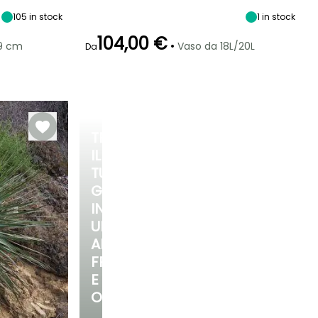
maturità
Sole
3 m
Sole
1 m
105
in stock
1
in stock
104,00 €
•
/9 cm
Vaso da 18L/20L
Da
Rusticità
Periodo di fioritura
Periodo di messa a
Rusticità
dimora ragionevole
Fino a -20,5°C
Fino a -12°C
maggio a
Marzo a
luglio
maggio,
settembre a
TRASFORMA
ottobre
IL
TUO
GIARDINO
IN
UN
ANGOLO
FRESCO
E
OMBREGGIATO