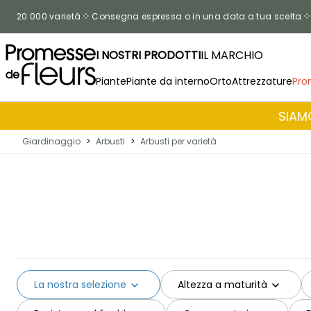
Salta al contenuto
20 000 varietà
Consegna espressa o in una data a tua scelta
I NOSTRI PRODOTTI
IL MARCHIO
Piante
Piante da interno
Orto
Attrezzature
Pro
SIAMO
Giardinaggio
>
Arbusti
>
Arbusti per varietà
La nostra selezione
Altezza a maturità