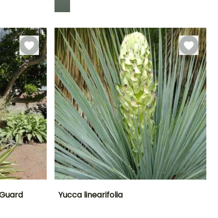
Rusticità
Fino a -20,5°C
 Guard
Yucca linearifolia
Esposizione
Altezza a maturità
Larghezza a
Esposizione