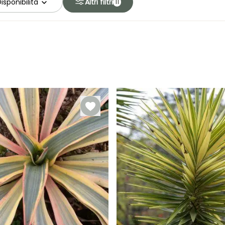
isponibilità
Altri filtri
11