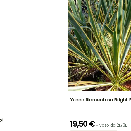
Marzo a
Marzo a
luglio
maggio,
maggio,
settembre a
settembre a
ottobre
ottobre
O
NE
Yucca filamentosa Bright 
Altezza a maturità
Larghezza a
maturità
1.50 m
1.50 m
o!
19,50 €
•
Vaso da 2L/3L