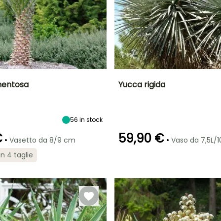
mentosa
Yucca rigida
tà
Larghezza a
Esposizione
Altezza a maturità
Larghezza a
maturità
maturità
Sole
3 m
1 m
1 m
56
in stock
€
59,90 €
•
•
Vasetto da 8/9 cm
Vaso da 7,5L/1
in 4 taglie
ra
Periodo di messa a
Rusticità
Periodo di fioritura
Periodo di messa a
dimora ragionevole
dimora ragionevole
Fino a -20,5°C
maggio a
Marzo a
Marzo a
luglio
maggio,
maggio,
settembre a
settembre a
ottobre
ottobre