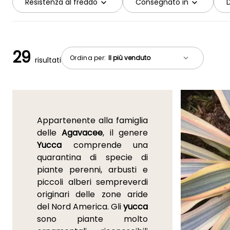
Resistenza al freddo
Consegnato in
D
29
Ordina per:
risultati
Appartenente alla famiglia
delle
Agavacee
, il genere
Yucca
comprende una
quarantina di specie di
piante perenni, arbusti e
piccoli alberi sempreverdi
originari delle zone aride
del Nord America. Gli
yucca
sono piante molto