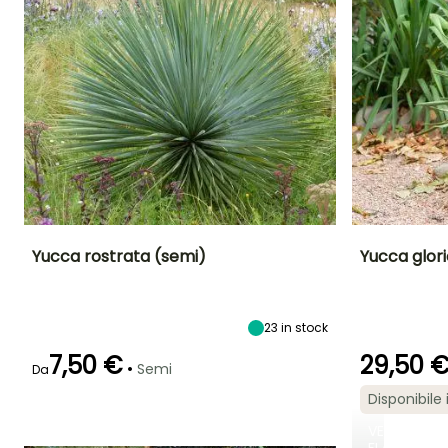
d'esterno: scelta,
piantagione, cura, in vaso o
in giardino"
TI PIACCIONO!
Vedi 5 recensioni
Yucca rostrata (semi)
Yucca glor
Periodo di fioritura
Altezza a maturità
Esposizione
Altezza a maturi
4 m
Sole
1.50 m
maggio a
23
in stock
luglio
7,50 €
29,50 
•
Semi
Da
Disponibile 
Periodo di fioritu
VENDITA
Emergenza
Metodo di semina
maggio a