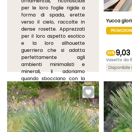
ornamentali, riconoscibili
per le loro foglie rigide a
forma di spada, erette
Yucca glori
verso il cielo, raccolte in
dense rosette. Apprezzati
PROMOZION
Altezza a maturi
per il loro aspetto esotico
1.50 m
e la loro silhouette
guerriera che si adatta
9,03
30%
perfettamente agli
Vasetto da 
ambienti minimalisti e
Periodo di fioritu
Disponibile 
minerali, li adoriamo
maggio a
quando sbocciano con la
luglio
loro spettacolare fioritura
sotto forma di un grande
stelo di fiori a forma di
campanelle bianche e
cerose. Tra le specie più
comuni nei nostri giardini,
citiamo il
Aglio glorioso
, il