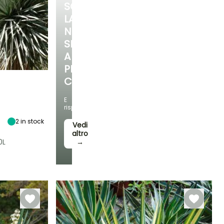
SCOPRI
LA
NOSTRA
SELEZIONE
A
PREZZI
CONVENIENTI
E
Esposizione
risparmia!
Sole
2
in stock
Vedi
altro
0L
→
Rusticità
Fino a -15°C