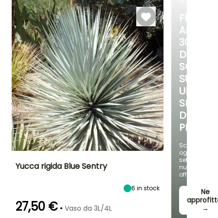
FLASH
60 giorni
Semina in
luglio
semenzaio,
Semina in
FINO
semenzaio
AL
riscaldato
30%
DI
SCONT
SU
UNA
SELEZIO
DI
PIANTE!
Scopri
ogni
settimana
Yucca rigida Blue Sentry
nuove
offerte
Altezza a maturità
Larghezza a
Esposizione
6
in stock
maturità
Ne
3 m
Sole
1.30 m
approfitt
27,50 €
•
Vaso da 3L/4L
→