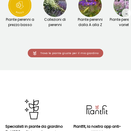
→
Piante perenni a
Collezioni di
Piante perenni
Piante peren
prezzo basso
perenni
dalla A alla Z
variet
Trova le piante giuste per il mio giardino
Specialisti in piante da giardino
Plantfit, la nostra app anti-