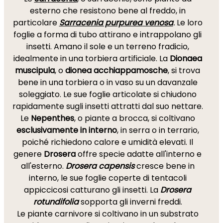
esterno che resistono bene al freddo, in
particolare
Sarracenia purpurea
venosa
.
Le loro
foglie a forma di tubo attirano e intrappolano gli
insetti. Amano il sole e un terreno fradicio,
idealmente in una torbiera artificiale. La
Dionaea
muscipula
, o
dionea acchiappamosche
, si trova
bene in una torbiera o in vaso su un davanzale
soleggiato. Le sue foglie articolate si chiudono
rapidamente sugli insetti attratti dal suo nettare.
Le
Nepenthes
, o piante a brocca, si coltivano
esclusivamente in interno
, in serra o in terrario,
poiché richiedono calore e umidità elevati. Il
genere
Drosera
offre specie adatte all'interno e
all'esterno.
Drosera capensis
cresce bene in
interno, le sue foglie coperte di tentacoli
appiccicosi catturano gli insetti. La
Drosera
rotundifolia
sopporta gli inverni freddi.
Le piante carnivore si coltivano in un substrato