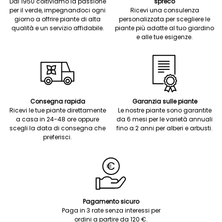
Dal 1950 coltiviamo la passione
spreco
per il verde, impegnandoci ogni
Ricevi una consulenza
giorno a offrire piante di alta
personalizzata per scegliere le
qualità e un servizio affidabile.
piante più adatte al tuo giardino
e alle tue esigenze.
Consegna rapida
Garanzia sulle piante
Ricevi le tue piante direttamente
Le nostre piante sono garantite
a casa in 24-48 ore oppure
da 6 mesi per le varietà annuali
scegli la data di consegna che
fino a 2 anni per alberi e arbusti.
preferisci.
Pagamento sicuro
Paga in 3 rate senza interessi per
ordini a partire da 120 €.