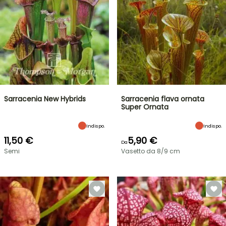
Sarracenia New Hybrids
Sarracenia flava ornata
Super Ornata
Indispo.
Indispo.
11,50 €
5,90 €
Da
Semi
Vasetto da 8/9 cm