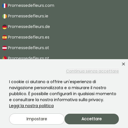
Promessedefleurs.com
Promessedefleurs.ie
Promessedefleurs.de
Promessedefleurs.es
Promessedefleurs.at
Promessedefleurs.pt
Promessedefleurs.nl
Continua senza accettare
Promessedefleurs.be
I cookie ci aiutano a offrire un'esperienza di
navigazione personalizzata e a misurare il nostro
Promessedefleurs.ch
pubblico. È possibile configurarli in qualsiasi momento
e consultare la nostra informativa sulla privacy.
Leggi la nostra politica
2026 ©Promesse de fleurs - Tutti i diritti riservati.
Impostare
Accettare
Informazioni legali
-
Termini e condizioni
-
Informativa sulla privacy
Promesse de fleurs, un'azienda familiare al servizio di tutti i giardinieri.