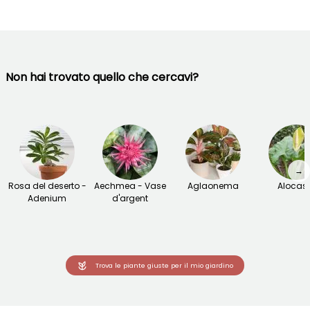
Non hai trovato quello che cercavi?
→
Rosa del deserto -
Aechmea - Vase
Aglaonema
Alocas
Adenium
d'argent
Trova le piante giuste per il mio giardino