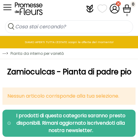
Salta al contenuto
0
Plantfit
I miei elenchi di p
Il mio accou
Cestin
0
SIAMO APERTI TUTTA L'ESTATE: scopri le offerte del momento!
⋯
>
Pianta da interno per varietà
Zamioculcas - Pianta di padre pio
Nessun articolo corrisponde alla tua selezione.
I prodotti di questa categoria saranno presto
disponibili. Rimani aggiornato iscrivendoti alla
nostra newsletter.