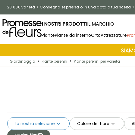
Salta al contenuto
20 000 varietà
Consegna espressa o in una data a tua scelta
I NOSTRI PRODOTTI
IL MARCHIO
Piante
Piante da interno
Orto
Attrezzature
Pro
SIAMO
Giardinaggio
>
Piante perenni
>
Piante perenni per varietà
La nostra selezione
Colore del fiore
A