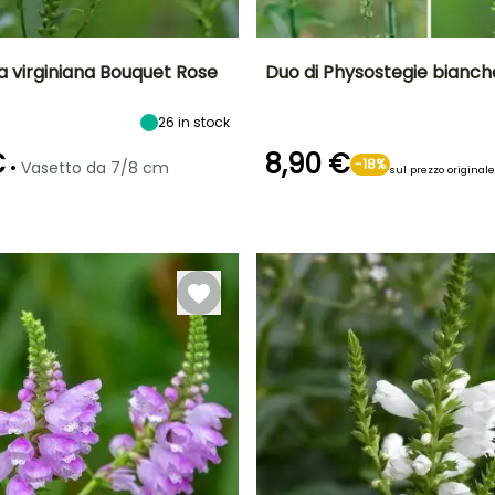
a virginiana Bouquet Rose
Duo di Physostegie bianch
tà
Larghezza a
Esposizione
Altezza a maturità
Esposizione
P
26
in stock
maturità
Sole
70 cm
Sole,
60 cm
Mezz'ombra
€
8,90 €
•
-18%
Vasetto da 7/8 cm
sul prezzo originale
ra
Periodo di messa a
Rusticità
dimora ragionevole
Fino a -34,5°C
Periodo di messa a
Rusticità
dimora ragionevole
Fino a -23,5°C
Febbraio a
aprile,
Febbraio a
settembre a
maggio,
Novembre
settembre a
Novembre