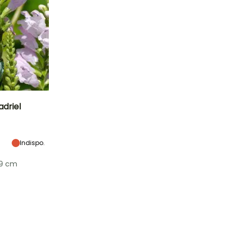
adriel
Esposizione
Sole
Indispo.
/9 cm
Rusticità
Fino a -34,5°C