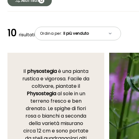
Altri filtri
12
10
Ordina per:
risultati
Il
physostegia
è una pianta
rustica e vigorosa. Facile da
coltivare, piantate il
Physostegia
al sole in un
terreno fresco e ben
drenato. Le spighe di fiori
rosa o bianchi a seconda
della varietà misurano
circa 12 cm e sono portate
da steli quadrangolari alti