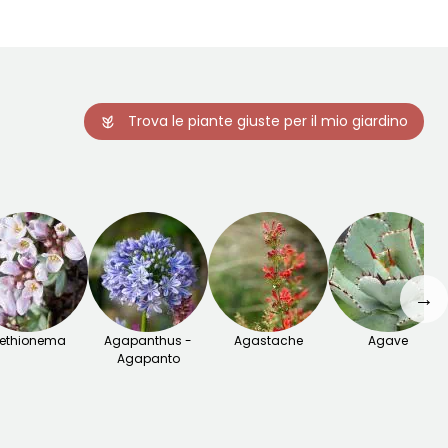
Trova le piante giuste per il mio giardino
→
ethionema
Agapanthus -
Agastache
Agave
Agapanto