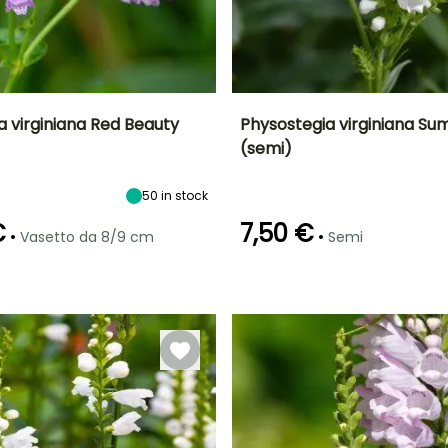
a virginiana Red Beauty
Physostegia virginiana S
(semi)
tà
Larghezza a
Esposizione
Periodo di fioritura
Altezza a maturità
maturità
Sole
60 cm
70 cm
50
in stock
luglio a
settembre
€
7,50 €
•
•
Vasetto da 8/9 cm
Semi
ra
Periodo di messa a
Rusticità
dimora ragionevole
Fino a -34,5°C
Emergenza
to
18 giorni
Febbraio a
aprile,
settembre a
Novembre