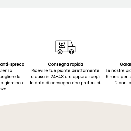
p anti-spreco
Consegna rapida
Garan
ulenza
Ricevi le tue piante direttamente
Le nostre pi
cegliere le
a casa in 24-48 ore oppure scegli
6 mesi per l
uo giardino e
la data di consegna che preferisci.
2 anni p
nze.