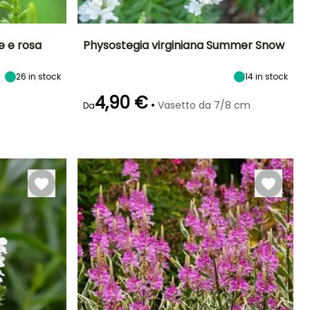
e e rosa
Physostegia virginiana Summer Snow
eriodo di fioritura
Altezza a maturità
Larghezza a
Esposizione
26
in stock
14
in stock
maturità
60 cm
Sole
60 cm
luglio a
4,90 €
•
Vasetto da 7/8 cm
settembre
Da
Periodo di fioritura
Periodo di messa a
Rusticità
dimora ragionevole
Fino a -34,5°C
luglio a
Febbraio a
settembre
aprile,
settembre a
Novembre