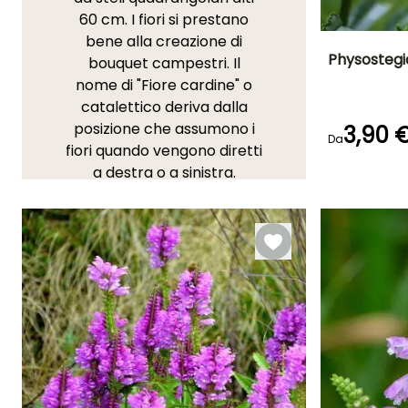
60 cm. I fiori si prestano
bene alla creazione di
Physostegi
bouquet campestri. Il
nome di "Fiore cardine" o
Altezza a maturi
catalettico deriva dalla
70 cm
posizione che assumono i
3,90 
Da
fiori quando vengono diretti
a destra o a sinistra.
Periodo di fioritu
TI PIACCIONO!
luglio a
settembre
Vedi 1 recensioni