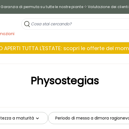
Garanzia di permuta su tutte le nostre piante
Valutazione dei clienti
mozioni
 APERTI TUTTA L'ESTATE: scopri le offerte del mo
Physostegias
ltezza a maturità
Periodo di messa a dimora ragionev