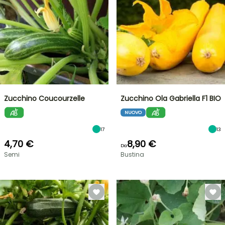
Zucchino Coucourzelle
Zucchino Ola Gabriella F1 BIO
NUOVO
17
13
4,70 €
8,90 €
Da
Semi
Bustina