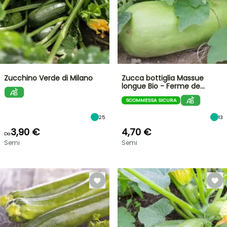
Zucchino Verde di Milano
Zucca bottiglia Massue
longue Bio - Ferme de…
SCOMMESSA SICURA
25
13
3,90 €
4,70 €
Da
Semi
Semi
VENDITA
FLASH
FINO
AL
30%