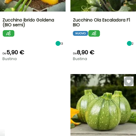
Zucchino ibrido Goldena
Zucchino Ola Escaladora F1
(BIO semi)
BIO
NUOVO
13
2
5,90 €
8,90 €
Da
Da
Bustina
Bustina
NOVITÀ