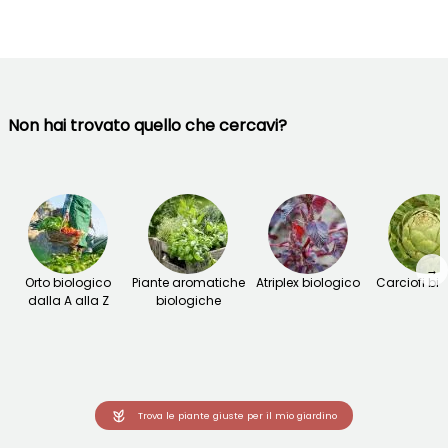
Non hai trovato quello che cercavi?
→
Orto biologico
Piante aromatiche
Atriplex biologico
Carciofi bio
dalla A alla Z
biologiche
Trova le piante giuste per il mio giardino