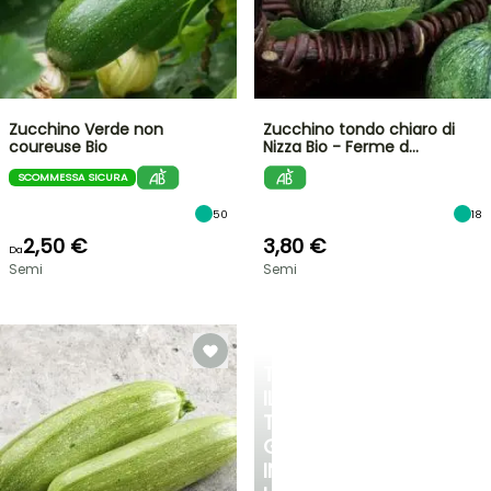
Zucchino Verde non
Zucchino tondo chiaro di
coureuse Bio
Nizza Bio - Ferme d…
SCOMMESSA SICURA
50
18
2,50 €
3,80 €
Da
Semi
Semi
TRASFORMA
IL
TUO
GIARDINO
IN