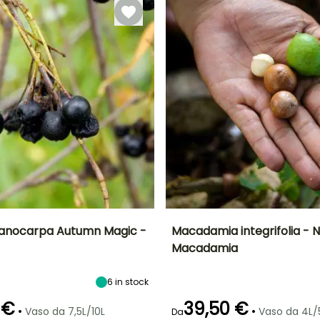
aprile,
maggio,
settembre a
settembre a
Novembre
Novembre
lanocarpa Autumn Magic -
Macadamia integrifolia - N
Macadamia
tà
Larghezza a
Esposizione
Altezza a maturità
Larghezza a
maturità
maturità
Sole,
2.50 m
1.50 m
1 m
Mezz'ombra
6
in stock
 €
39,50 €
•
•
Vaso da 7,5L/10L
Vaso da 4L/
Da