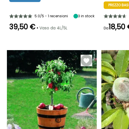
(cm)
(cm)
2 m
PREZZO BA
6 cm
6 cm
luglio a Agosto
5.0/5 - 1 recensioni
3
in stock
39,50 €
18,50
•
Vaso da 4L/5L
Da
Larghezza a
Esposizione
Autofertile
maturità
Sole
Larghezza a
1.25 m
maturità
1.25 m