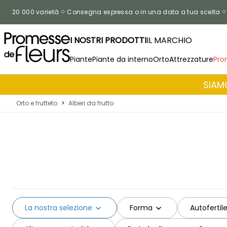
Salta al contenuto
20 000 varietà
Consegna espressa o in una data a tua scelta
I NOSTRI PRODOTTI
IL MARCHIO
Piante
Piante da interno
Orto
Attrezzature
Pro
SIAMO
Orto e frutteto
>
Alberi da frutto
La nostra selezione
Forma
Autofertile