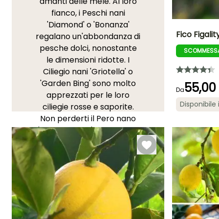
amanti delle mele. Al loro
fianco, i Peschi nani
'Diamond' o 'Bonanza'
Fico Figali
regalano un'abbondanza di
pesche dolci, nonostante
SCOMMESSA
Diametro del frut
le dimensioni ridotte. I
(cm)
5 cm
Ciliegio nani 'Griotella' o
'Garden Bing' sono molto
55,00
Da
apprezzati per le loro
Disponibile 
ciliegie rosse e saporite.
Non perderti il Pero nano
Larghezza a
maturità
'Garden Pearl', noto per le
1 m
sue pere dolci e
aromatiche. Da citare
anche il Susino nano
autofertile 'Fruit Me Plum
Me' che produce deliziose
prugne blu, perfette per
confetture fatte in casa o