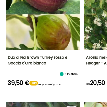
Duo di Fici Brown Turkey rosso e
Aronia mel
Goccia d'Oro bianco
Hedger - A
Periodo di raccolta
Altezza a maturità
Larghezza a
Altezza a maturi
maturità
4 m
1.20 m
4 m
16
in stock
luglio a ottobre
39,50 €
20,50
-10%
Da
sul prezzo originale
Periodo di fioritu
Esposizione
Autofertile
Sole
aprile a
maggio