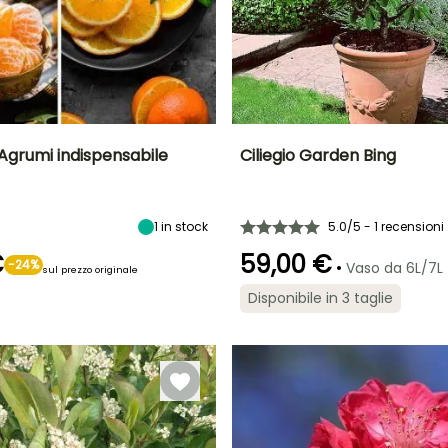
Agrumi indispensabile
Ciliegio Garden Bing
a
Altezza a maturità
Esposizione
Periodo di raccolta
Altezza a maturità
4 m
Sole
1.50 m
1
in stock
giugno a luglio
5.0/5 - 1 recensioni
€
59,00 €
-24%
•
Vaso da 6L/7L
sul prezzo originale
Disponibile in 3 taglie
Esposizione
Autofertile
Sole