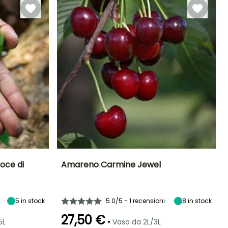
Novembre
oce di
Amareno Carmine Jewel
Esposizione
Diametro del frutto
Periodo di raccolta
Altezza a maturità
(cm)
Sole,
1.75 m
1 cm
Mezz'ombra
5
in stock
5.0/5 - 1 recensioni
luglio
8
in stock
27,50 €
•
5L
Vaso da 2L/3L