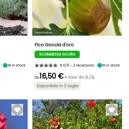
Fico Goccia d'oro
SCOMMESSA SICURA
Larghezza a
Diametro del frutto
Periodo di raccolta
Altezza a maturità
maturità
(cm)
2.50 m
1 m
4 cm
18
in stock
5.0/5 - 2 recensioni
luglio a
16
in stock
settembre
16,50 €
•
Vaso da 2L/3L
Da
Disponibile in 3 taglie
Larghezza a
Esposizione
Autofertile
maturità
Sole
3.50 m