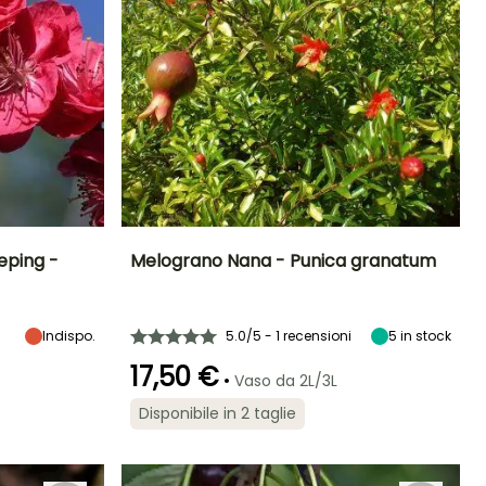
eping -
Melograno Nana - Punica granatum
Esposizione
Altezza a maturità
Larghezza a
Esposizione
maturità
Sole
1 m
Sole
80 cm
Indispo.
5.0/5 - 1 recensioni
5
in stock
17,50 €
•
Vaso da 2L/3L
Disponibile in 2 taglie
Rusticità
Periodo di fioritura
Periodo di messa a
Rusticità
dimora ragionevole
Fino a -15°C
Fino a -12°C
giugno a
Marzo a
Agosto