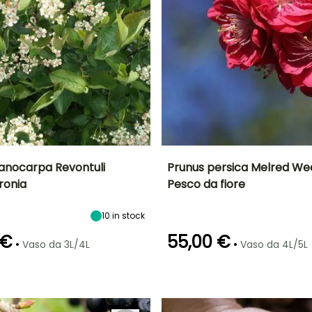
anocarpa Revontuli
Prunus persica Melred We
ronia
Pesco da fiore
tà
Larghezza a
Esposizione
Altezza a maturità
Larghezza a
maturità
maturità
Sole,
2.50 m
90 cm
1.75 m
10
in stock
Mezz'ombra
 €
55,00 €
•
•
Vaso da 3L/4L
Vaso da 4L/5L
Periodo di fioritura
Periodo di messa a
ra
Periodo di messa a
Rusticità
dimora ragionevole
dimora ragionevole
Fino a -29°C
aprile
Febbraio a
Febbraio a