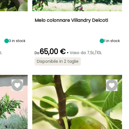
Melo colonnare Villandry Delcoti
ltezza a maturità
Diametro del frutto
Periodo di raccolta
Altezza a maturità
(cm)
1.50 m
2 m
7 cm
3
in stock
settembre
1
in stock
65,00 €
•
L
Vaso da 7,5L/10L
Da
Disponibile in 2 taglie
Larghezza a
Esposizione
maturità
Sole
60 cm