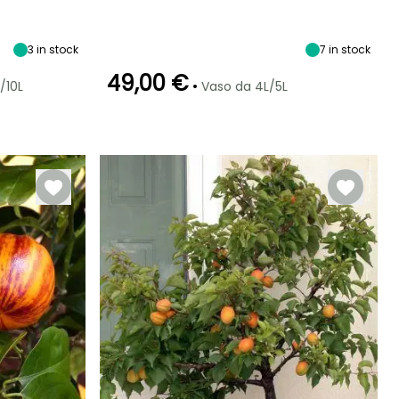
maturità
2 m
2.50 m
Sole
1.80 m
3
in stock
7
in stock
49,00 €
•
/10L
Vaso da 4L/5L
Periodo di fioritura
Periodo di messa a
Rusticità
Autofertile
dimora ragionevole
Fino a -9,5°C
maggio a
Marzo a
luglio
giugno