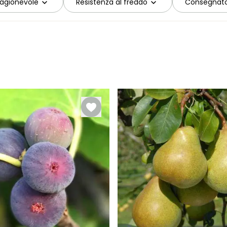
ragionevole
Resistenza al freddo
Consegnato