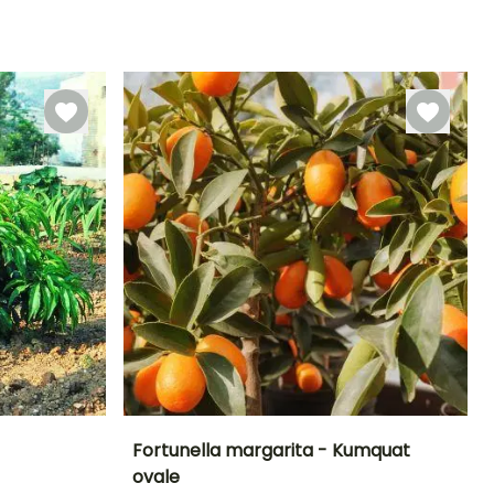
Rusticità
Larghezza a
Esposizione
Autofertile
maturità
Fino a +1,5°C
Sole
1.75 m
Fortunella margarita - Kumquat
ovale
ltezza a maturità
Altezza a maturità
Larghezza a
Esposizione