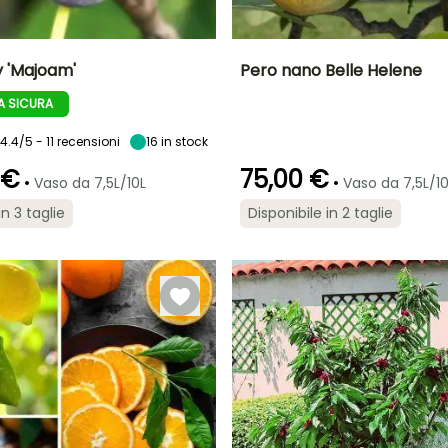
ty 'Majoam'
Pero nano Belle Helene
 SICURA
to
Periodo di raccolta
Altezza a maturità
Diametro del frutto
Periodo di raccolta
A
(cm)
1.50 m
7 cm
4.4/5 - 11 recensioni
Agosto a
16
in stock
settembre a
ottobre
ottobre
 €
75,00 €
•
•
Vaso da 7,5L/10L
Vaso da 7,5L/10
in 3 taglie
Disponibile in 2 taglie
Esposizione
Larghezza a
Esposizione
Autofertile
maturità
Sole
Sole,
1 m
Mezz'ombra