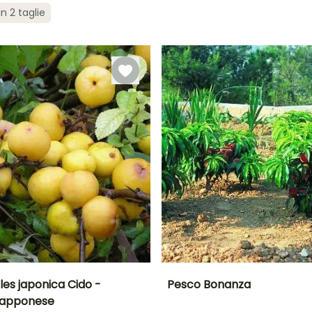
in 2 taglie
ra
Periodo di messa a
Rusticità
Periodo di fioritura
Periodo di messa a
dimora ragionevole
dimora ragionevole
Fino a -29°C
Marzo a
Febbraio a
Marzo a
giugno
maggio,
giugno
settembre a
Novembre
s japonica Cido -
Pesco Bonanza
iapponese
to
Periodo di raccolta
Altezza a maturità
Diametro del frutto
Periodo di raccolta
A