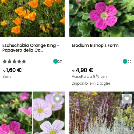
Eschscholzia Orange King -
Erodium Bishop's Form
Papavero della Ca…
271
50
1,60 €
4,90 €
Da
Da
Semi
Vasetto da 8/9 cm
Disponibile in 2 taglie