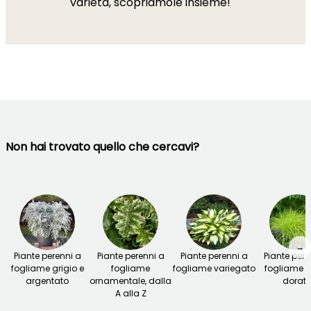
varietà, scopriamole insieme!
Non hai trovato quello che cercavi?
→
Piante perenni a
Piante perenni a
Piante perenni a
Piante pere
fogliame grigio e
fogliame
fogliame variegato
fogliame g
argentato
ornamentale, dalla
dorat
A alla Z