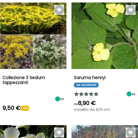
Collezione 3 Sedum
Saruma henryi
tappezzanti
DA SCOPRIRE
46
83
8,90 €
Da
9,50 €
-31%
Vasetto da 8/9 cm