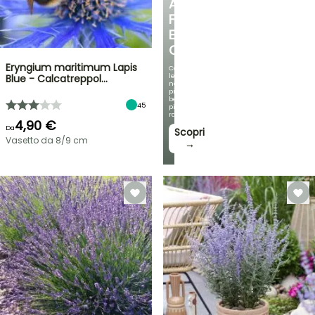
ANGOLO
FRESCO
E
OMBREGGIATO
Eryngium maritimum Lapis
Con
le
Blue - Calcatreppol…
nostre
più
belle
45
piante
rampicanti
4,90 €
Da
Scopri
Vasetto da 8/9 cm
→