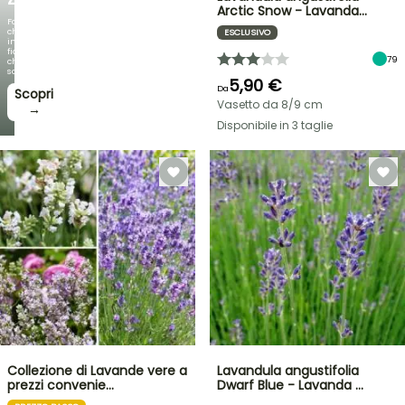
Arctic Snow - Lavanda…
Fogliami
che
ESCLUSIVO
incantano,
fioriture
79
che
sorprendono!
5,90 €
Da
Scopri
Vasetto da 8/9 cm
→
Disponibile in 3 taglie
Collezione di Lavande vere a
Lavandula angustifolia
prezzi convenie…
Dwarf Blue - Lavanda …