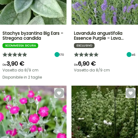
Stachys byzantina Big Ears -
Lavandula angustifolia
Stregona candida
Essence Purple - Lava…
SCOMMESSA SICURA
ESCLUSIVO
170
46
3,90 €
6,90 €
Da
Da
Vasetto da 8/9 cm
Vasetto da 8/9 cm
Disponibile in 2 taglie