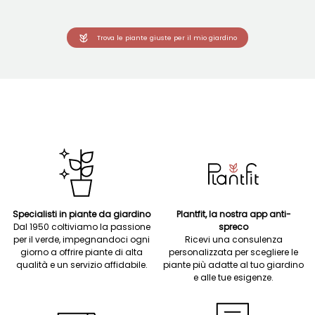
Trova le piante giuste per il mio giardino
Specialisti in piante da giardino
Plantfit, la nostra app anti-
Dal 1950 coltiviamo la passione
spreco
per il verde, impegnandoci ogni
Ricevi una consulenza
giorno a offrire piante di alta
personalizzata per scegliere le
qualità e un servizio affidabile.
piante più adatte al tuo giardino
e alle tue esigenze.