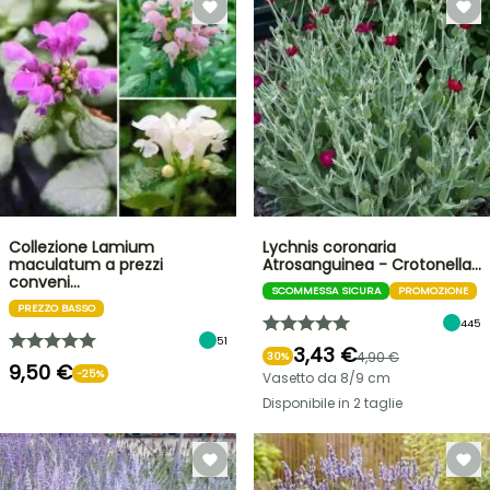
Collezione Lamium
Lychnis coronaria
maculatum a prezzi
Atrosanguinea - Crotonella…
conveni…
SCOMMESSA SICURA
PROMOZIONE
PREZZO BASSO
445
51
3,43 €
4,90 €
30%
9,50 €
-25%
Vasetto da 8/9 cm
Disponibile in 2 taglie