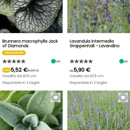
Brunnera macrophylla Jack
Lavandula intermedia
of Diamonds
Grappenhall - Lavandino
PROMOZIONE
140
49
5,52 €
5,90 €
6,90 €
20%
Da
Vasetto da 8/9 cm
Vasetto da 8/9 cm
Disponibile in 2 taglie
Disponibile in 2 taglie