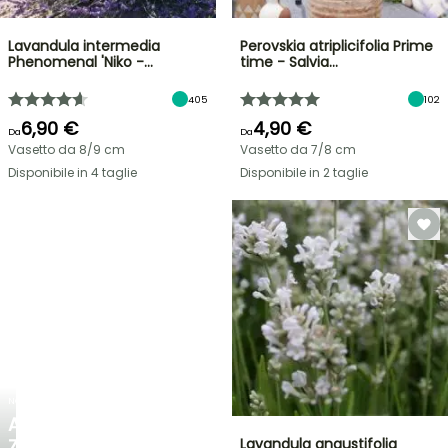
Lavandula intermedia
Perovskia atriplicifolia Prime
Phenomenal 'Niko -…
time - Salvia…
405
102
6,90 €
4,90 €
Da
Da
Vasetto da 8/9 cm
Vasetto da 7/8 cm
Disponibile in 4 taglie
Disponibile in 2 taglie
NOVITÀ
AGAPANTHUS
ZAMBEZI
Lavandula angustifolia