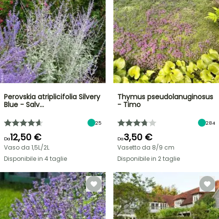
Perovskia atriplicifolia Silvery
Thymus pseudolanuginosus
Blue - Salv…
- Timo
25
284
12,50 €
3,50 €
Da
Da
Vaso da 1,5L/2L
Vasetto da 8/9 cm
Disponibile in 4 taglie
Disponibile in 2 taglie
VENDITA
FLASH
FINO
AL