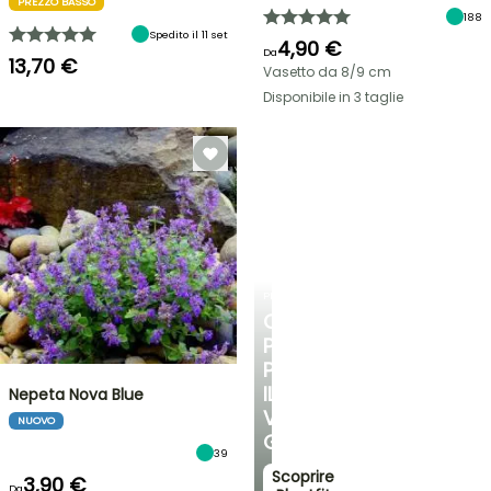
PREZZO BASSO
188
Spedito il 11 set
4,90 €
Da
13,70 €
Vasetto da 8/9 cm
Disponibile in 3 taglie
PLANTFIT
CONSIGLI
PERSONALIZZATI
PER
IL
Nepeta Nova Blue
VOSTRO
NUOVO
GIARDINO
39
Scoprire
3,90 €
Da