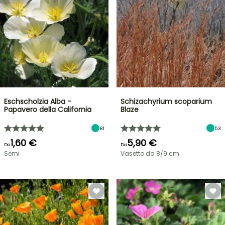
Eschscholzia Alba -
Schizachyrium scoparium
Papavero della California
Blaze
81
53
1,60 €
5,90 €
Da
Da
Semi
Vasetto da 8/9 cm