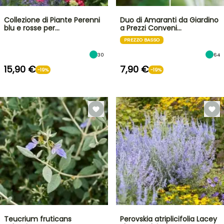
Collezione di Piante Perenni
Duo di Amaranti da Giardino
blu e rosse per…
a Prezzi Conveni…
PREZZO BASSO
30
64
15,90 €
7,90 €
-19%
-19%
Teucrium fruticans
Perovskia atriplicifolia Lacey