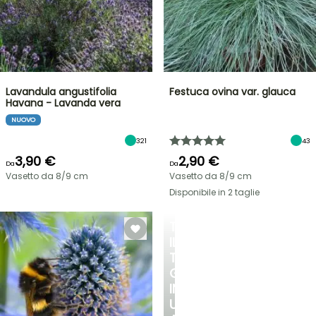
Lavandula angustifolia
Festuca ovina var. glauca
Havana - Lavanda vera
NUOVO
321
43
3,90 €
2,90 €
Da
Da
Vasetto da 8/9 cm
Vasetto da 8/9 cm
Disponibile in 2 taglie
TRASFORMA
IL
TUO
GIARDINO
IN
UN