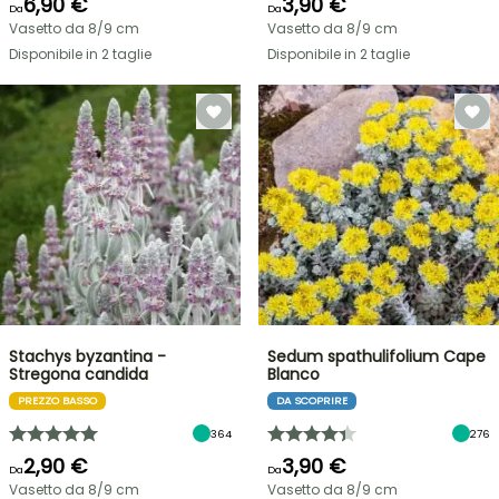
6,90 €
3,90 €
Da
Da
Vasetto da 8/9 cm
Vasetto da 8/9 cm
Disponibile in 2 taglie
Disponibile in 2 taglie
Stachys byzantina -
Sedum spathulifolium Cape
Stregona candida
Blanco
PREZZO BASSO
DA SCOPRIRE
364
276
2,90 €
3,90 €
Da
Da
Vasetto da 8/9 cm
Vasetto da 8/9 cm