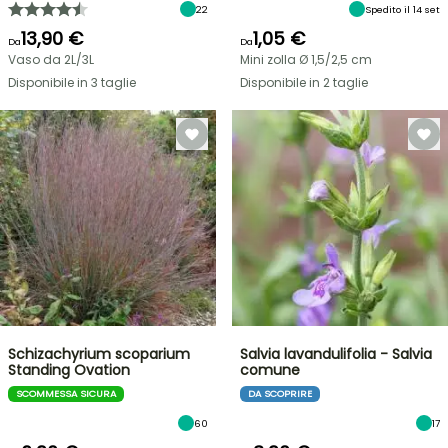
22
Spedito il 14 set
13,90 €
1,05 €
Da
Da
Vaso da 2L/3L
Mini zolla Ø 1,5/2,5 cm
Disponibile in 3 taglie
Disponibile in 2 taglie
Schizachyrium scoparium
Salvia lavandulifolia - Salvia
Standing Ovation
comune
SCOMMESSA SICURA
DA SCOPRIRE
60
17