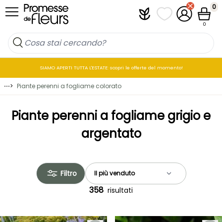
Salta al contenuto
0
Plantfit
I miei elenchi di p
Il mio accou
Cestin
0
SIAMO APERTI TUTTA L'ESTATE: scopri le offerte del momento!
⋯
>
Piante perenni a fogliame colorato
Piante perenni a fogliame grigio e
argentato
Filtro
358
risultati