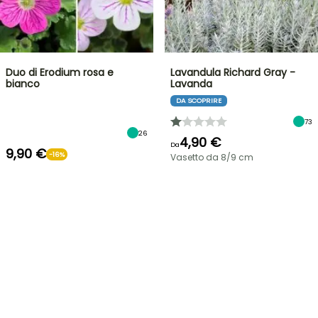
Duo di Erodium rosa e
Lavandula Richard Gray -
bianco
Lavanda
DA SCOPRIRE
73
26
4,90 €
Da
9,90 €
-16%
Vasetto da 8/9 cm