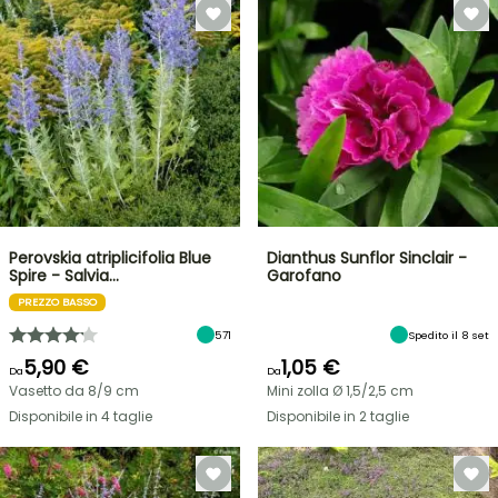
Perovskia atriplicifolia Blue
Dianthus Sunflor Sinclair -
Spire - Salvia…
Garofano
PREZZO BASSO
571
Spedito il 8 set
5,90 €
1,05 €
Da
Da
Vasetto da 8/9 cm
Mini zolla Ø 1,5/2,5 cm
Disponibile in 4 taglie
Disponibile in 2 taglie