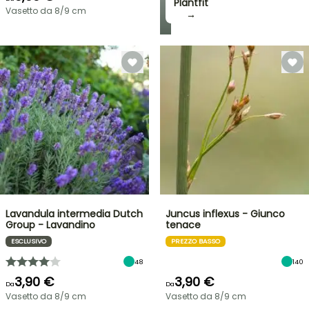
Plantfit
Vasetto da 8/9 cm
→
Lavandula intermedia Dutch
Juncus inflexus - Giunco
Group - Lavandino
tenace
ESCLUSIVO
PREZZO BASSO
48
140
3,90 €
3,90 €
Da
Da
Vasetto da 8/9 cm
Vasetto da 8/9 cm