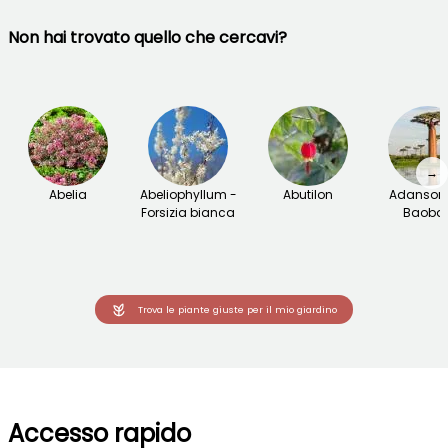
Non hai trovato quello che cercavi?
→
Abelia
Abeliophyllum -
Abutilon
Adansoni
Forsizia bianca
Baoba
Trova le piante giuste per il mio giardino
Accesso rapido