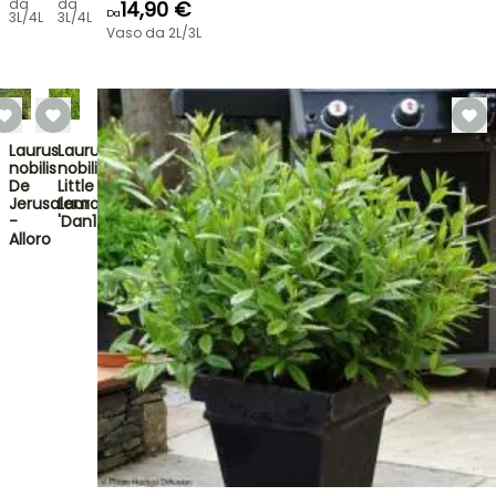
da
da
14,90 €
Da
3L/4L
3L/4L
Vaso da 2L/3L
Laurus
Laurus
nobilis
nobilis
De
Little
Jerusalem
Laura
-
'Dan17'…
Alloro