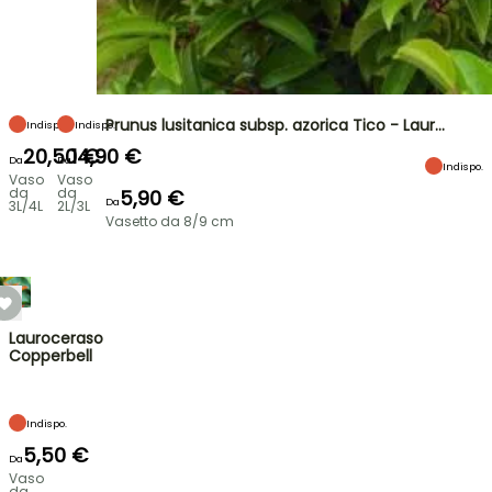
Prunus lusitanica subsp. azorica Tico - Laur…
Indispo.
Indispo.
20,50 €
14,90 €
Da
Da
Indispo.
Vaso
Vaso
da
da
5,90 €
Da
3L/4L
2L/3L
Vasetto da 8/9 cm
Lauroceraso
Copperbell
Indispo.
5,50 €
Da
Vaso
da