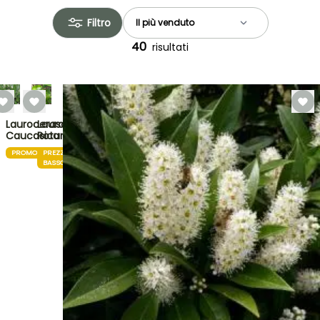
Filtro
40
risultati
Lauroceraso
Lauroceraso
Caucasica
Rotundifolia
PROMOZIONE
PREZZO
BASSO