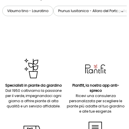
Viburno tino - Laurotino
Prunus lusitanica - Alloro del Portogallo
→
Specialisti in piante da giardino
Plantfit, la nostra app anti-
Dal 1950 coltiviamo la passione
spreco
per il verde, impegnandoci ogni
Ricevi una consulenza
giorno a offrire piante di alta
personalizzata per scegliere le
qualità e un servizio affidabile.
piante più adatte al tuo giardino
e alle tue esigenze.