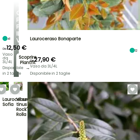
PLANTFIT
CONSIGLI
PERSONALIZZATI
PER
IL
Lauroceraso Bonaparte
41
VOSTRO
GIARDINO
12,50 €
Da
12
Vaso
Scoprire
da
27,90 €
Da
3L/4L
Plantfit
Vaso da 3L/4L
→
Disponibile
in 2 taglie
Disponibile in 2 taglie
Lauroceraso
Viburnum
Sofia
tinus
Rock'n
Rolla