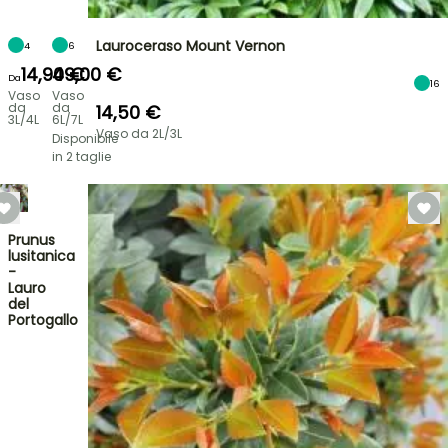
Lauroceraso Mount Vernon
4
6
14,90 €
49,00 €
Da
16
Vaso
Vaso
da
da
14,50 €
3L/4L
6L/7L
Vaso da 2L/3L
Disponibile
in 2 taglie
Prunus
lusitanica
-
Lauro
del
Portogallo