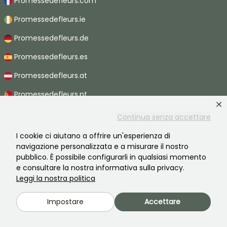
Promessedefleurs.com
Promessedefleurs.ie
Promessedefleurs.de
Promessedefleurs.es
Promessedefleurs.at
Promessedefleurs.pt
Promessedefleurs.nl
Continua senza accettare
Promessedefleurs.be
I cookie ci aiutano a offrire un'esperienza di
navigazione personalizzata e a misurare il nostro
Promessedefleurs.ch
pubblico. È possibile configurarli in qualsiasi momento
e consultare la nostra informativa sulla privacy.
Leggi la nostra politica
2026 ©Promesse de fleurs - Tutti i diritti riservati.
Impostare
Accettare
Informazioni legali
-
Termini e condizioni
-
Informativa sulla privacy
Promesse de fleurs, un'azienda familiare al servizio di tutti i giardinieri.