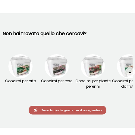
Non hai trovato quello che cercavi?
→
Concimi per orto
Concimi per rose
Concimi per piante
Concimi per 
perenni
da frut
Trova le piante giuste per il mio giardino