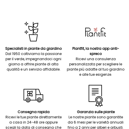
Specialisti in piante da giardino
Plantfit, la nostra app anti-
Dal 1950 coltiviamo la passione
spreco
per il verde, impegnandoci ogni
Ricevi una consulenza
giorno a offrire piante di alta
personalizzata per scegliere le
qualità e un servizio affidabile.
piante più adatte al tuo giardino
e alle tue esigenze.
Consegna rapida
Garanzia sulle piante
Ricevi le tue piante direttamente
Le nostre piante sono garantite
a casa in 24-48 ore oppure
da 6 mesi per le varietà annuali
scegli la data di consegna che
fino a 2 anni per alberi e arbusti.