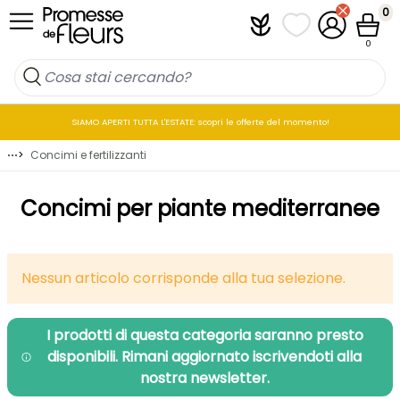
Salta al contenuto
0
Plantfit
I miei elenchi di p
Il mio accou
Cestin
0
SIAMO APERTI TUTTA L'ESTATE: scopri le offerte del momento!
⋯
>
Concimi e fertilizzanti
Concimi per piante mediterranee
Nessun articolo corrisponde alla tua selezione.
I prodotti di questa categoria saranno presto
disponibili. Rimani aggiornato iscrivendoti alla
nostra newsletter.