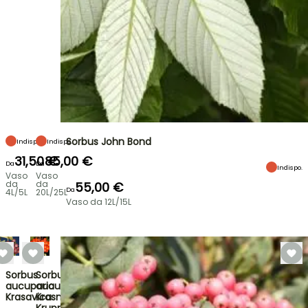
Sorbus John Bond
Indispo.
Indispo.
31,50 €
85,00 €
Da
Da
Indispo.
Vaso
Vaso
da
da
55,00 €
Da
4L/5L
20L/25L
Vaso da 12L/15L
Sorbus
Sorbus
aucuparia
aucuparia
Krasavica
Krasnaja