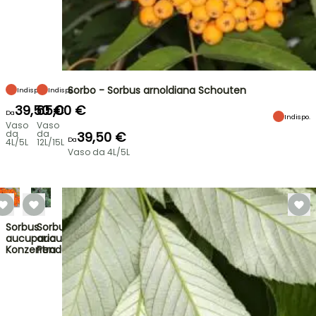
Sorbo - Sorbus arnoldiana Schouten
Indispo.
Indispo.
39,50 €
65,00 €
Da
Indispo.
Vaso
Vaso
da
da
39,50 €
Da
4L/5L
12L/15L
Vaso da 4L/5L
Sorbus
Sorbus
aucuparia
aucuparia
Konzentra
Pendula