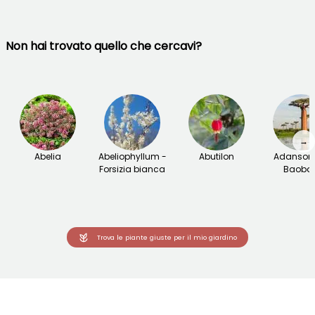
Non hai trovato quello che cercavi?
→
Abelia
Abeliophyllum -
Abutilon
Adansoni
Forsizia bianca
Baoba
Trova le piante giuste per il mio giardino