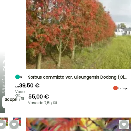
NOVITÀ
AGAPANTHUS
ZAMBEZI
Fogliami
Sorbus commixta var. ulleungensis Dodong (Ol…
6
che
incantano,
39,50 €
fioriture
Da
Indispo.
che
Vaso
sorprendono!
da
55,00 €
4L/5L
Scopri
Vaso da 7,5L/10L
→