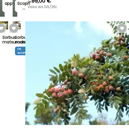
99,00 €
Da
approfitto!
Scopri
Vaso da 20L/25L
→
→
Sorbus
Sorbus
matsumurana
scalaris
DA
SCOPRIRE