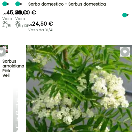
Sorbo domestico - Sorbus domestica
8
8
45,00 €
49,00 €
Da
13
Vaso
Vaso
da
da
24,50 €
Da
4L/5L
7,5L/10L
Vaso da 3L/4L
Sorbus
arnoldiana
Pink
Veil
TRASFORMA
IL
TUO
GIARDINO
IN
UN