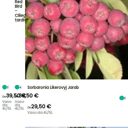
Red
Bird
-
Ciliegio
tardivo…
Sorbaronia Likerovyj Jarab
3
4
39,50 €
39,50 €
Da
Da
11
Vaso
Vaso
da
da
29,50 €
Da
4L/5L
4L/5L
Vaso da 4L/5L