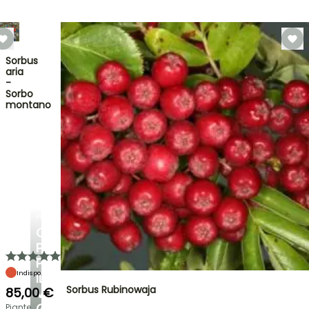
Sorbus
aria
-
Sorbo
montano
PLANTFIT
CONSIGLI
PERSONALIZZATI
PER
Indispo.
IL
Sorbus Rubinowaja
85,00 €
VOSTRO
GIARDINO
Piante