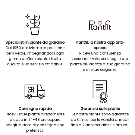
Specialisti in piante da giardino
Plantfit, la nostra app anti-
Dal 1950 coltiviamo la passione
spreco
per il verde, impegnandoci ogni
Ricevi una consulenza
giorno a offrire piante di alta
personalizzata per scegliere le
qualità e un servizio affidabile.
piante più adatte al tuo giardino
e alle tue esigenze.
Consegna rapida
Garanzia sulle piante
Ricevi le tue piante direttamente
Le nostre piante sono garantite
a casa in 24-48 ore oppure
da 6 mesi per le varietà annuali
scegli la data di consegna che
fino a 2 anni per alberi e arbusti.
preferisci.