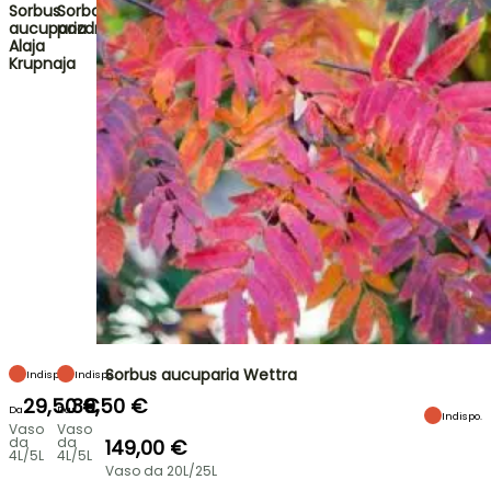
Sorbus
Sorbocotoneaster
aucuparia
pozdnjakovii
Alaja
Krupnaja
Sorbus aucuparia Wettra
Indispo.
Indispo.
29,50 €
39,50 €
Da
Da
Indispo.
Vaso
Vaso
da
da
149,00 €
4L/5L
4L/5L
Vaso da 20L/25L