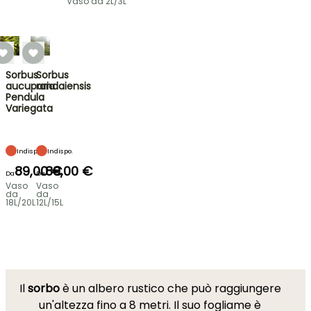
Vaso da 2L/3L
Sorbus
Sorbus
aucuparia
randaiensis
Pendula
Variegata
Indispo.
Indispo.
89,00 €
89,00 €
Da
Da
Vaso
Vaso
da
da
18L/20L
12L/15L
Il
sorbo
è un albero rustico che può raggiungere
un'altezza fino a 8 metri. Il suo fogliame è