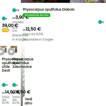
Physocarpus opulifolius Diabolo
58
SCOMMESSA SICURA
3,90 €
Da
4
Vasetto
12
39,00 €
da
8/9
12,50 €
Da
-19%
cm
Vaso da 3L/4L
Disponibile
in 4 taglie
Disponibile in 3 taglie
ARBUSTI
SCOPRI
LA
Physocarpus
Physocarpus
opulifolius
opulifolius
NOSTRA
Little
Zdechovice
SELEZIONE
Devil
A
PREZZI
CONVENIENTI
10
4
14,90 €
16,50 €
E
Da
Da
risparmia!
Vaso
Vaso
Vedi
da
da
3L/4L
3L/4L
altro