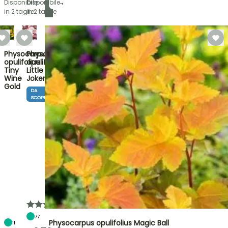
→
Disponibile
Disponibile
in 2 taglie
in 2 taglie
Physocarpus
Physocarpus
opulifolius
opulifolius
Tiny
Little
Wine
Joker
Gold
DA
SCOPRIRE
77
Physocarpus opulifolius Magic Ball
11