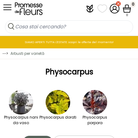
Salta al contenuto
0
Plantfit
I miei elenchi di p
Il mio accou
Cestin
0
SIAMO APERTI TUTTA L'ESTATE: scopri le offerte del momento!
⋯
>
Arbusti per varietà
Physocarpus
Physocarpus nani
Physocarpus dorati
Physocarpus
da vaso
porpora