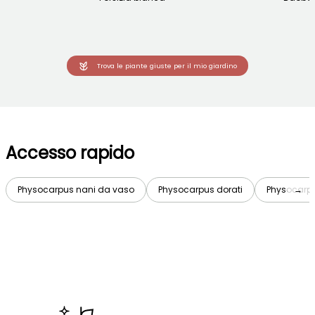
Trova le piante giuste per il mio giardino
Accesso rapido
Physocarpus nani da vaso
Physocarpus dorati
Physocarp
→