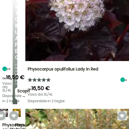
TRASFORMA
IL
TUO
GIARDINO
IN
UN
ANGOLO
FRESCO
E
OMBREGGIATO
Con
le
Physocarpus opulifolius Lady in Red
23
nostre
più
16,50 €
belle
Da
4
piante
Vaso
rampicanti
da
16,50 €
Da
3L/4L
Scopri
Vaso da 3L/4L
→
Disponibile
in 2 taglie
Disponibile in 2 taglie
Physocarpus
Physocarpus