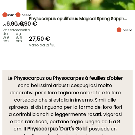
Indispo.
Indispo.
Physocarpus opulifolius Magical Spring Sapph…
6,90 €
6,90 €
Da
Da
Vasetto
Vasetto
Indispo.
da
da
8/9
8/9
27,50 €
cm
cm
Vaso da 2L/3L
Le
Physocarpus ou Physocarpes à feuilles d'obier
sono bellissimi arbusti cespugliosi molto
decorativi per il loro fogliame colorato e la loro
corteccia che si esfolia in inverno. Simili alle
spiraeas, si distinguono per la forma dei loro fiori
a corimbi bianchi o leggermente rosati. Vigorosi
e ben ramificati, portano foglie lunghe da 5 a 8
cm. Il
Physocarpus '
Dart's Gold
'
possiede un