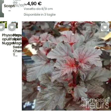
da
4,90 €
Da
7,5L/10L
Scopri
Vasetto da 8/9 cm
→
Disponibile in 3 taglie
Physocarpus
Physocarpus
opulifolius
opulifolius
Nugget
Magic
Sweet
Cherry
T…