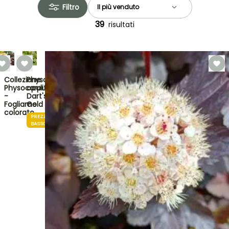
Filtro
39
risultati
Collezione
Physocarpus
Physocarpus
opulifolius
-
Dart's
Fogliame
Gold
colorato
PREZZO
BASSO