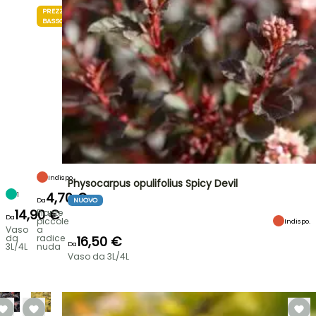
PREZZO
BASSO
Indispo.
Physocarpus opulifolius Spicy Devil
4,70 €
1
Da
NUOVO
14,90 €
Piante
Da
piccole
Indispo.
Vaso
a
da
radice
16,50 €
Da
3L/4L
nuda
Vaso da 3L/4L