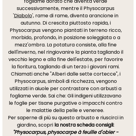
fogliame dorato che diventa verde
successivamente, mentre il Physocarpus
'
Diabolo
', rame di rame, diventa arancione in
autunno. Di crescita piuttosto rapida, i
Physocarpus vengono piantati in terreno ricco,
morbido, profondo, in posizione soleggiata o a
mezz'ombra. La potatura consiste, alla fine
dell'inverno, nel ringiovanire la pianta tagliando il
vecchio legno e alla fine dell'estate, per favorire
la fioritura, tagliando di un terzo i giovani rami.
Chiamati anche "Alberi dalle sette cortecce", i
Physocarpus, simboli di ricchezza, vengono
utilizzati in aiuole per contrastare con arbusti a
fogliame verde. Sai che: Gli indigeni utilizzavano
le foglie per tisane purgative o impacchi contro
le malattie della pelle e veneree.
Per saperne di più su questo arbusto e riuscirci in
giardino, scopri
la nostra scheda consigli:
"Physocarpus, physocarpe à feuille d'obier -