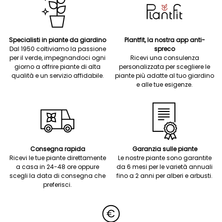
Specialisti in piante da giardino
Plantfit, la nostra app anti-
Dal 1950 coltiviamo la passione
spreco
per il verde, impegnandoci ogni
Ricevi una consulenza
giorno a offrire piante di alta
personalizzata per scegliere le
qualità e un servizio affidabile.
piante più adatte al tuo giardino
e alle tue esigenze.
Consegna rapida
Garanzia sulle piante
Ricevi le tue piante direttamente
Le nostre piante sono garantite
a casa in 24-48 ore oppure
da 6 mesi per le varietà annuali
scegli la data di consegna che
fino a 2 anni per alberi e arbusti.
preferisci.