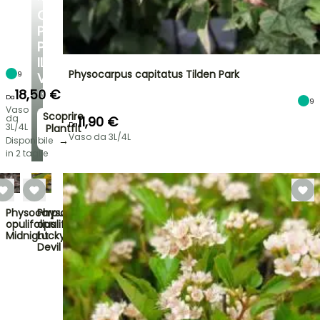
CONSIGLI
PERSONALIZZATI
PER
IL
Physocarpus capitatus Tilden Park
9
VOSTRO
GIARDINO
18,50 €
Da
9
Vaso
Scoprire
da
11,90 €
Da
3L/4L
Plantfit
Vaso da 3L/4L
→
Disponibile
in 2 taglie
Physocarpus
Physocarpus
opulifolius
opulifolius
Midnight
Lucky
Devil