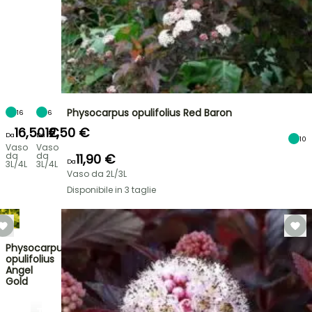
Physocarpus opulifolius Red Baron
16
6
16,50 €
12,50 €
Da
Da
10
Vaso
Vaso
da
da
11,90 €
Da
3L/4L
3L/4L
Vaso da 2L/3L
Disponibile in 3 taglie
Physocarpus
opulifolius
Angel
Gold