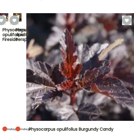
Physocarpus
Physocarpus
opulifolius
opulifolius
Fireside
Perspektiva
Physocarpus opulifolius Burgundy Candy
Indispo.
Indispo.