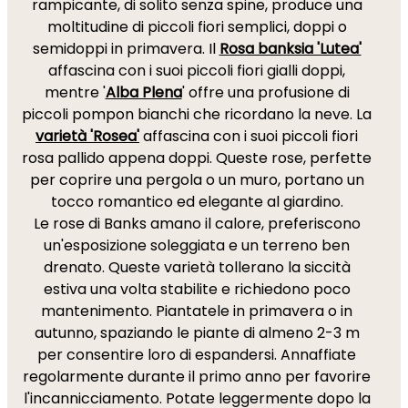
rampicante, di solito senza spine, produce una
moltitudine di piccoli fiori semplici, doppi o
semidoppi in primavera. Il
Rosa banksia 'Lutea'
affascina con i suoi piccoli fiori gialli doppi,
mentre '
Alba Plena
' offre una profusione di
piccoli pompon bianchi che ricordano la neve. La
varietà 'Rosea'
affascina con i suoi piccoli fiori
rosa pallido appena doppi. Queste rose, perfette
per coprire una pergola o un muro, portano un
tocco romantico ed elegante al giardino.
Le rose di Banks amano il calore, preferiscono
un'esposizione soleggiata e un terreno ben
drenato. Queste varietà tollerano la siccità
estiva una volta stabilite e richiedono poco
mantenimento. Piantatele in primavera o in
autunno, spaziando le piante di almeno 2-3 m
per consentire loro di espandersi. Annaffiate
regolarmente durante il primo anno per favorire
l'incannicciamento. Potate leggermente dopo la