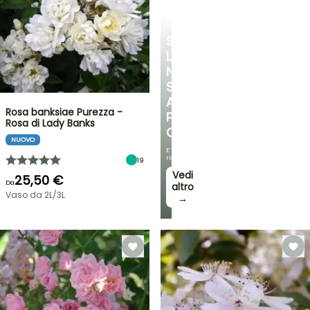
ROSE
SCOPRITE
LA
NOSTRA
SELEZIONE
A
Rosa banksiae Purezza -
PREZZI
Rosa di Lady Banks
CONVENIENTI
NUOVO
E
risparmiate!
19
Vedi
25,50 €
Da
altro
Vaso da 2L/3L
→