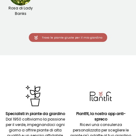
Rosa di Lady
Banks
Trova le piante giuste per il mio giardino
Specialisti in piante da giardino
Plantfit, la nostra app anti-
Dal 1950 coltiviamo la passione
spreco
per il verde, impegnandoci ogni
Ricevi una consulenza
giorno a offrire piante di alta
personalizzata per scegliere le
qualità e un servizio affidabile.
piante più adatte al tuo giardino