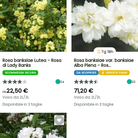
7
g
18
h
Rosa banksiae Lutea - Rosa
Rosa banksiae var. banksiae
di Lady Banks
Alba Plena - Ros…
SCOMMESSA SICURA
DA SCOPRIRE
VENDITA FLASH
24
22
22,50 €
71,20 €
Da
Vaso da 2L/3L
Vaso da 2L/3L
Disponibile in 3 taglie
Disponibile in 3 taglie