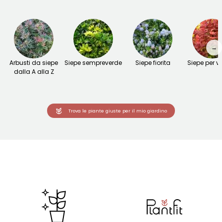
→
Arbusti da siepe
Siepe sempreverde
Siepe fiorita
Siepe per v
dalla A alla Z
Trova le piante giuste per il mio giardino