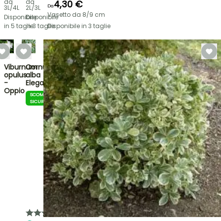
da
da
4,30 €
Da
3L/4L
2L/3L
Vasetto da 8/9 cm
Disponibile
Disponibile
in 5 taglie
in 3 taglie
Disponibile in 3 taglie
Viburnum
Cornus
opulus
alba
-
Elegantissima
Oppio
SCOMMESSA
SICURA