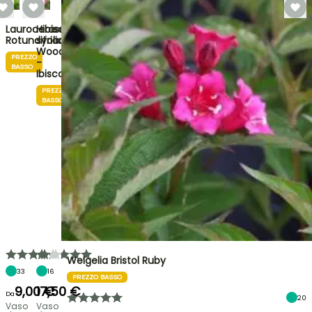
Lauroceraso
Hibiscus
Rotundifolia
syriacus
Woodbridge
PREZZO
-
BASSO
Ibisco
PREZZO
BASSO
Weigelia Bristol Ruby
33
16
PREZZO BASSO
9,00 €
17,50 €
Da
20
Vaso
Vaso