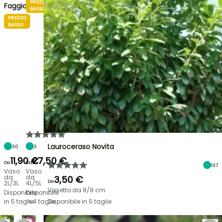
PREZZO
Faggio
BASSO
PREZZO
BASSO
Lauroceraso Novita
30
3
11,90 €
27,50 €
Da
Da
137
Vaso
Vaso
da
da
3,50 €
Da
2L/3L
4L/5L
Vasetto da 8/9 cm
Disponibile
Disponibile
in 5 taglie
in 4 taglie
Disponibile in 5 taglie