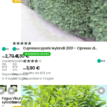
BASSO
Cupressocyparis leylandii 2001 - Cipresso di…
110
86
SCOMMESSA SICURA
2,70 €
3,30 €
Da
Da
Vasetto
Vasetto
158
da
da
8/9
8/9
3,90 €
Da
cm
cm
Vasetto da 8/9 cm
Disponibile
Disponibile
in 4 taglie
in 5 taglie
Disponibile in 3 taglie
Fagus
Viburnum
sylvatica
lantana
-