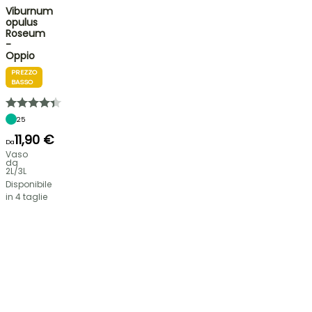
Viburnum
opulus
Roseum
-
Oppio
PREZZO
BASSO
25
11,90 €
Da
Vaso
da
2L/3L
Disponibile
in 4 taglie