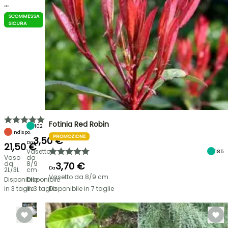
…
SCOMMESSA
SICURA
Fotinia Red Robin
102
Indispo.
PROMOZIONE
3,50 €
Da
21,50 €
Vasetto
185
Vaso
da
da
8/9
3,70 €
Da
2L/3L
cm
Vasetto da 8/9 cm
Disponibile
Disponibile
in 3 taglie
in 3 taglie
Disponibile in 7 taglie