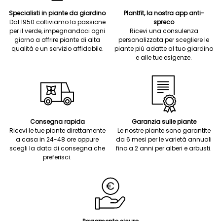
Specialisti in piante da giardino
Plantfit, la nostra app anti-
Dal 1950 coltiviamo la passione
spreco
per il verde, impegnandoci ogni
Ricevi una consulenza
giorno a offrire piante di alta
personalizzata per scegliere le
qualità e un servizio affidabile.
piante più adatte al tuo giardino
e alle tue esigenze.
Consegna rapida
Garanzia sulle piante
Ricevi le tue piante direttamente
Le nostre piante sono garantite
a casa in 24-48 ore oppure
da 6 mesi per le varietà annuali
scegli la data di consegna che
fino a 2 anni per alberi e arbusti.
preferisci.