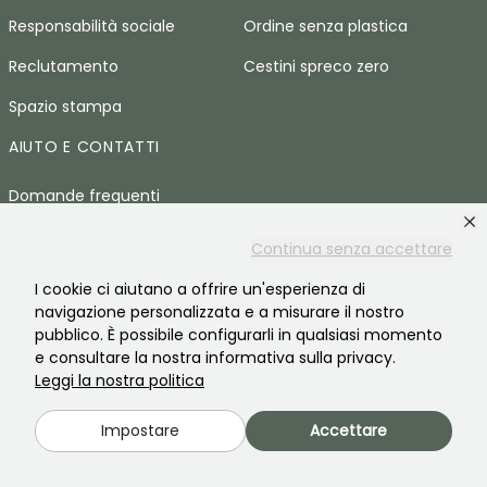
Responsabilità sociale
Ordine senza plastica
Reclutamento
Cestini spreco zero
Spazio stampa
AIUTO E CONTATTI
Domande frequenti
Contattaci
Continua senza accettare
LINGUA
I cookie ci aiutano a offrire un'esperienza di
navigazione personalizzata e a misurare il nostro
Promessedefleurs.com
pubblico. È possibile configurarli in qualsiasi momento
e consultare la nostra informativa sulla privacy.
Promessedefleurs.ie
Leggi la nostra politica
Promessedefleurs.de
Impostare
Accettare
Promessedefleurs.es