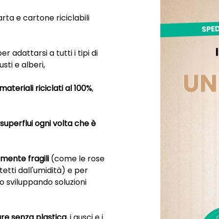
ta e cartone riciclabili
er adattarsi a tutti i tipi di
sti e alberi,
materiali riciclati al 100%
,
i superflui ogni volta che è
amente fragili
(come le rose
etti dall'umidità) e per
o sviluppando soluzioni
re senza plastica
, i gusci e i