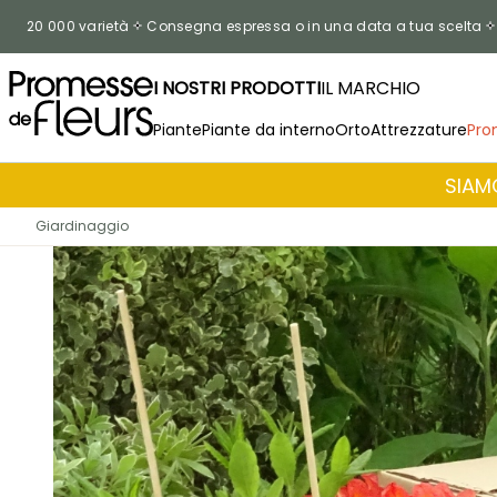
Salta al contenuto
20 000 varietà
Consegna espressa o in una data a tua scelta
I NOSTRI PRODOTTI
IL MARCHIO
Piante
Piante da interno
Orto
Attrezzature
Pro
SIAMO
Giardinaggio