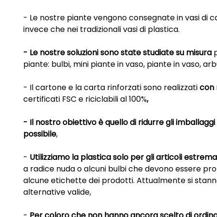
- Le nostre piante vengono consegnate in vasi di car
invece che nei tradizionali vasi di plastica.
- Le nostre soluzioni sono state studiate su misura
p
piante: bulbi, mini piante in vaso, piante in vaso, arbu
- Il cartone e la carta rinforzati sono realizzati
con 
certificati FSC e riciclabili al 100%
,
- Il nostro obiettivo è quello di ridurre gli imballagg
possibile
,
-
Utilizziamo la plastica solo per gli articoli estrem
a radice nuda o alcuni bulbi che devono essere prot
alcune etichette dei prodotti. Attualmente si stann
alternative valide,
-
Per coloro che non hanno ancora scelto di ordina