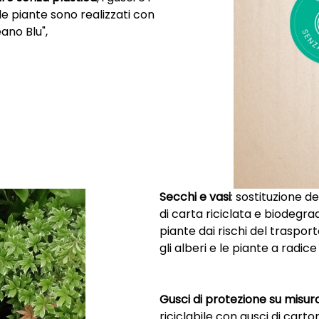
le piante sono realizzati con
eano Blu",
Secchi e vasi
: sostituzione d
di carta riciclata e biodegr
piante dai rischi del traspor
gli alberi e le piante a radice 
Gusci di protezione su misur
riciclabile con gusci di car