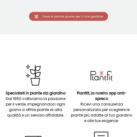
Trova le piante giuste per il mio giardino
Specialisti in piante da giardino
Plantfit, la nostra app anti-
Dal 1950 coltiviamo la passione
spreco
per il verde, impegnandoci ogni
Ricevi una consulenza
giorno a offrire piante di alta
personalizzata per scegliere le
qualità e un servizio affidabile.
piante più adatte al tuo giardino
e alle tue esigenze.