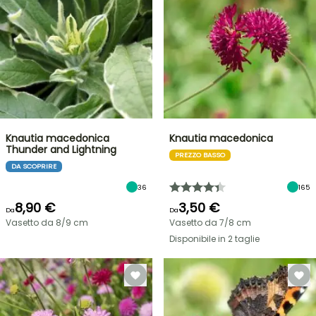
Knautia macedonica
Knautia macedonica
Thunder and Lightning
PREZZO BASSO
DA SCOPRIRE
36
165
8,90 €
3,50 €
Da
Da
Vasetto da 8/9 cm
Vasetto da 7/8 cm
Disponibile in 2 taglie