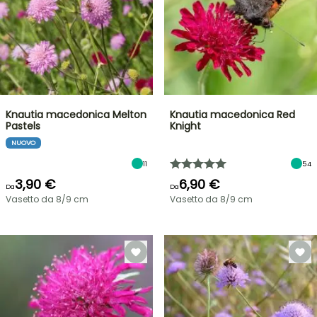
Knautia macedonica Melton
Knautia macedonica Red
Pastels
Knight
NUOVO
11
54
3,90 €
6,90 €
Da
Da
Vasetto da 8/9 cm
Vasetto da 8/9 cm
VENDITA
FLASH
FINO
AL
30%