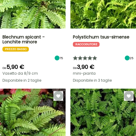
Blechnum spicant -
Polystichum tsus-simense
Lonchite minore
RACCOGLITORE
PREZZO BASSO
75
25
5,90 €
3,90 €
Da
Da
Vasetto da 8/9 cm
mini-pianta
Disponibile in 2 taglie
Disponibile in 3 taglie