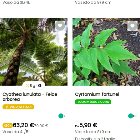
Vaso da 3L/4L
Vasetto da 8/9 cm
9
g
18
h
Cyathea lunulata - Felce
Cyrtomium fortunei
arborea
SCOMMESSA SICURA
VENDITA FLASH
7
88
63,20 €
5,90 €
79,00 €
-
20
%
Da
Vaso da 4L/5L
Vasetto da 8/9 cm
Disponibile in 2 taglie