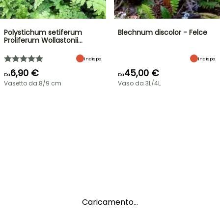
Polystichum setiferum
Blechnum discolor - Felce
Proliferum Wollastonii…
Indispo.
Indispo.
6,90 €
45,00 €
Da
Da
Vasetto da 8/9 cm
Vaso da 3L/4L
Caricamento...