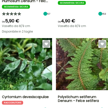
Plumosum Densum - Felc…
SCOMMESSA SICURA
SCOMMESSA SICURA
57
153
5,90 €
4,90 €
Da
Da
Vasetto da 8/9 cm
Vasetto da 8/9 cm
Disponibile in 2 taglie
Cyrtomium devexiscapulae
Polystichum setiferum
Densum - Felce setifera
RACCOGLITORE