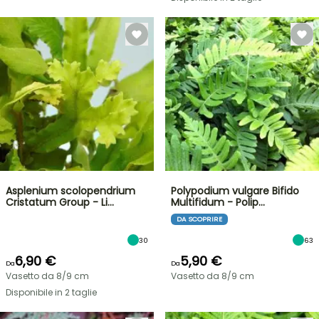
Asplenium scolopendrium
Polypodium vulgare Bifido
Cristatum Group - Li…
Multifidum - Polip…
DA SCOPRIRE
30
63
6,90 €
5,90 €
Da
Da
Vasetto da 8/9 cm
Vasetto da 8/9 cm
Disponibile in 2 taglie