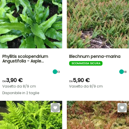
Phyllitis scolopendrium
Blechnum penna-marina
Angustifolia - Asple…
SCOMMESSA SICURA
13
18
3,90 €
5,90 €
Da
Da
Vasetto da 8/9 cm
Vasetto da 8/9 cm
Disponibile in 2 taglie