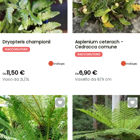
Dryopteris championii
Asplenium ceterach -
Cedracca comune
RACCOGLITORE
RACCOGLITORE
Indispo.
Indispo.
11,50 €
6,90 €
Da
Da
Vaso da 2L/3L
Vasetto da 8/9 cm