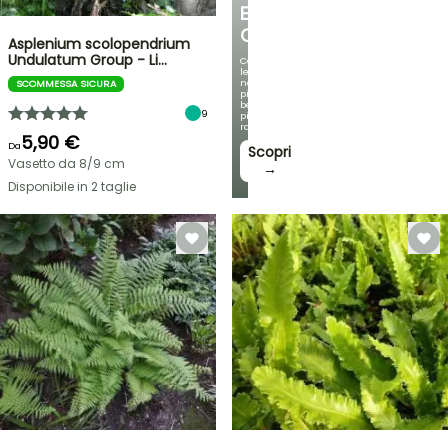
E
OMBREGGIATO
Asplenium scolopendrium
Undulatum Group - Li…
Con
le
nostre
SCOMMESSA SICURA
più
belle
9
piante
rampicanti
5,90 €
Da
Scopri
Vasetto da 8/9 cm
→
Disponibile in 2 taglie