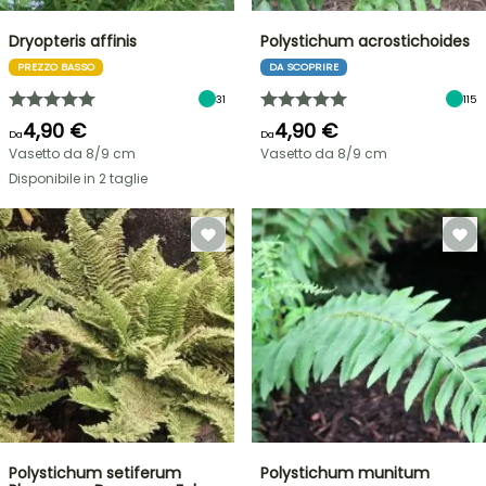
Dryopteris affinis
Polystichum acrostichoides
PREZZO BASSO
DA SCOPRIRE
31
115
4,90 €
4,90 €
Da
Da
Vasetto da 8/9 cm
Vasetto da 8/9 cm
Disponibile in 2 taglie
Polystichum setiferum
Polystichum munitum