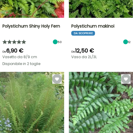
Polystichum Shiny Holy Fern
Polystichum makinoi
DA SCOPRIRE
50
12
6,90 €
12,50 €
Da
Da
Vasetto da 8/9 cm
Vaso da 2L/3L
Disponibile in 2 taglie