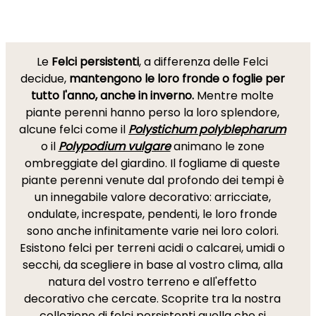
Le
Felci persistenti
, a differenza delle Felci
decidue,
mantengono le loro fronde o foglie per
tutto l'anno, anche in inverno.
Mentre molte
piante perenni hanno perso la loro splendore,
alcune felci come il
Polystichum polyblepharum
o il
Polypodium vulgare
animano le zone
ombreggiate del giardino. Il fogliame di queste
piante perenni venute dal profondo dei tempi è
un innegabile valore decorativo: arricciate,
ondulate, increspate, pendenti, le loro fronde
sono anche infinitamente varie nei loro colori.
Esistono felci per terreni acidi o calcarei, umidi o
secchi, da scegliere in base al vostro clima, alla
natura del vostro terreno e all'effetto
decorativo che cercate. Scoprite tra la nostra
collezione di felci persistenti quella che si