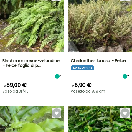
Blechnum novae-zelandiae
Cheilanthes lanosa - Felce
- Felce foglia di p…
DA SCOPRIRE
11
71
59,00 €
6,90 €
Da
Da
Vaso da 3L/4L
Vasetto da 8/9 cm