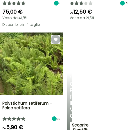
4
15
75,00 €
12,50 €
Da
Vaso da 4L/5L
Vaso da 2L/3L
Disponibile in 4 taglie
PLANTFIT
CONSIGLI
PERSONALIZZATI
PER
IL
Polystichum setiferum -
Felce setifera
VOSTRO
GIARDINO
38
Scoprire
5,90 €
Da