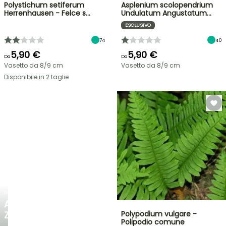
Polystichum setiferum
Asplenium scolopendrium
Herrenhausen - Felce s…
Undulatum Angustatum…
ESCLUSIVO
74
40
5,90 €
5,90 €
Da
Da
Vasetto da 8/9 cm
Vasetto da 8/9 cm
Disponibile in 2 taglie
NOVITÀ
AGAPANTHUS
ZAMBEZI
Polypodium vulgare -
Polipodio comune