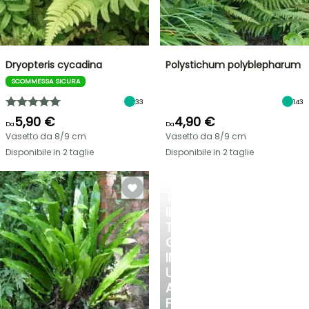
Dryopteris cycadina
Polystichum polyblepharum
SCOMMESSA SICURA
33
143
5,90 €
4,90 €
Da
Da
Vasetto da 8/9 cm
Vasetto da 8/9 cm
Disponibile in 2 taglie
Disponibile in 2 taglie
TRASFORMA
IL
TUO
GIARDINO
IN
UN
ANGOLO
FRESCO