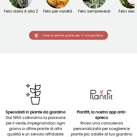
Felci dalla A alla Z
Felci per varietà
Felci sempreverdi
Felci dec
Trova le piante giuste per il mio giardino
Specialisti in piante da giardino
Plantfit, la nostra app anti-
Dal 1950 coltiviamo la passione
spreco
per il verde, impegnandoci ogni
Ricevi una consulenza
giorno a offrire piante di alta
personalizzata per scegliere le
qualità e un servizio affidabile.
piante più adatte al tuo giardino