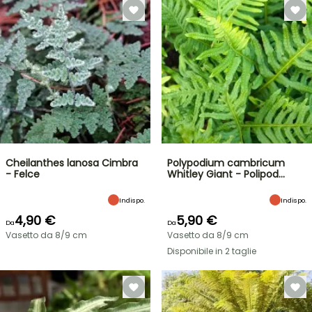
Cheilanthes lanosa Cimbra
Polypodium cambricum
- Felce
Whitley Giant - Polipod…
Indispo.
Indispo.
4,90 €
5,90 €
Da
Da
Vasetto da 8/9 cm
Vasetto da 8/9 cm
Disponibile in 2 taglie