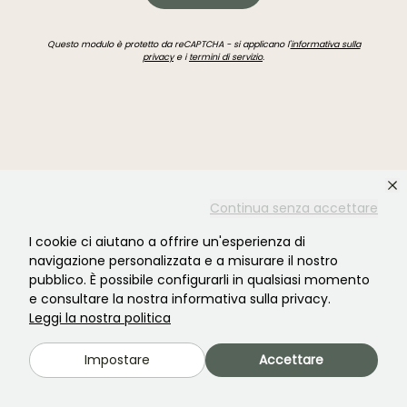
Questo modulo è protetto da reCAPTCHA - si applicano l'
informativa sulla
privacy
e i
termini di servizio
.
Non hai trovato quello che cercavi?
Continua senza accettare
I cookie ci aiutano a offrire un'esperienza di
navigazione personalizzata e a misurare il nostro
pubblico. È possibile configurarli in qualsiasi momento
e consultare la nostra informativa sulla privacy.
Leggi la nostra politica
Impostare
Accettare
Unisciti alla comunità degli amanti delle piante!