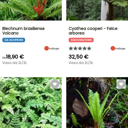
Blechnum brasiliense
Cyathea cooperi - Felce
Volcano
arborea
DA SCOPRIRE
RACCOGLITORE
Indispo.
Indispo.
18,90 €
32,50 €
Da
Vaso da 2L/3L
Vaso da 2L/3L