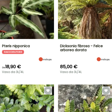
Pteris nipponica
Dicksonia fibrosa - Felce
arborea dorata
RACCOGLITORE
Indispo.
Indispo.
18,90 €
85,00 €
Da
Vaso da 3L/4L
Vaso da 3L/4L