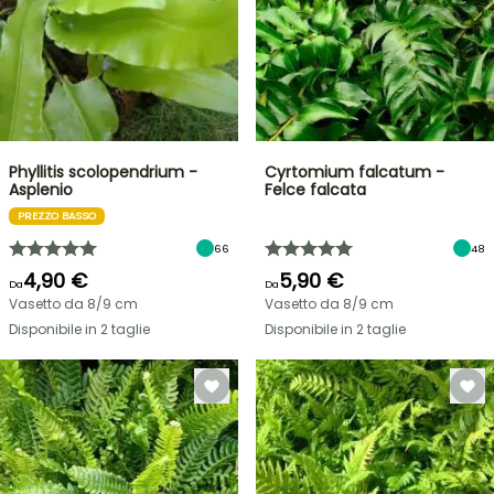
Phyllitis scolopendrium -
Cyrtomium falcatum -
Asplenio
Felce falcata
PREZZO BASSO
66
48
4,90 €
5,90 €
Da
Da
Vasetto da 8/9 cm
Vasetto da 8/9 cm
Disponibile in 2 taglie
Disponibile in 2 taglie