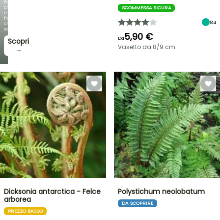
Fogliami
che
SCOMMESSA SICURA
incantano,
fioriture
84
che
sorprendono!
5,90 €
Da
Scopri
Vasetto da 8/9 cm
→
Dicksonia antarctica - Felce
Polystichum neolobatum
arborea
DA SCOPRIRE
PREZZO BASSO