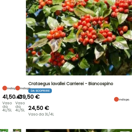
Crataegus lavallei Carrierei - Biancospino
Indispo.
Indispo.
DA SCOPRIRE
41,50 €
39,50 €
Da
Indispo.
Vaso
Vaso
da
da
24,50 €
4L/5L
4L/5L
Vaso da 3L/4L