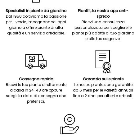
Specialisti in piante da giardino
Plantfit, la nostra app anti-
Dal 1950 coltiviamo la passione
spreco
per il verde, impegnandoci ogni
Ricevi una consulenza
giorno a offrire piante di alta
personalizzata per scegliere le
qualità e un servizio affidabile.
piante più adatte al tuo giardino
e alle tue esigenze.
Consegna rapida
Garanzia sulle piante
Ricevi le tue piante direttamente
Le nostre piante sono garantite
a casa in 24-48 ore oppure
da 6 mesi per le varietà annuali
scegli la data di consegna che
fino a 2 anni per alberi e arbusti.
preferisci.