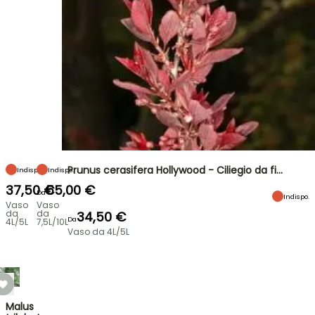
Prunus cerasifera Hollywood - Ciliegio da fi…
Indispo.
Indispo.
37,50 €
55,00 €
Da
Indispo.
Vaso
Vaso
da
da
34,50 €
Da
4L/5L
7,5L/10L
Vaso da 4L/5L
Malus