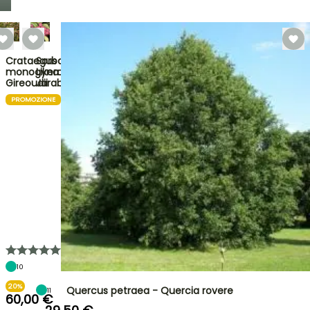
Crataegus
Sorbaronia
monogyna
Likerovyj
Gireoudii
Jarab
PROMOZIONE
10
20%
Quercus petraea - Quercia rovere
11
60,00 €