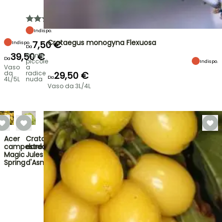
Indispo.
Crataegus monogyna Flexuosa
7,50 €
Indispo.
Da
39,50 €
Piante
Da
piccole
Indispo.
Vaso
a
da
radice
29,50 €
Da
4L/5L
nuda
Vaso da 3L/4L
Acer
Crataegomespilus
campestre
dardarii
Magic
Jules
Spring
d'Asniè…