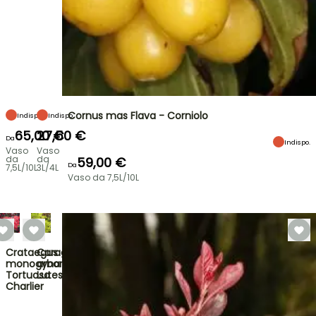
Cornus mas Flava - Corniolo
Indispo.
Indispo.
65,00 €
27,50 €
Da
Indispo.
Vaso
Vaso
da
da
59,00 €
Da
7,5L/10L
3L/4L
Vaso da 7,5L/10L
Crataegus
Caragana
monogyna
arborescens
Tortuosa
Lutescens
Charlier