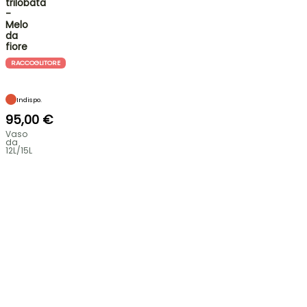
trilobata
-
Melo
da
fiore
RACCOGLITORE
Indispo.
95,00 €
Vaso
da
12L/15L