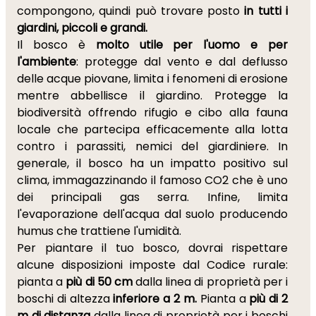
compongono, quindi può trovare posto
in tutti i
giardini, piccoli e grandi.
Il bosco è
molto utile per l'uomo e per
l'ambiente
: protegge dal vento e dal deflusso
delle acque piovane, limita i fenomeni di erosione
mentre abbellisce il giardino. Protegge la
biodiversità offrendo rifugio e cibo alla fauna
locale che partecipa efficacemente alla lotta
contro i parassiti, nemici del giardiniere. In
generale, il bosco ha un impatto positivo sul
clima, immagazzinando il famoso CO2 che è uno
dei principali gas serra. Infine, limita
l'evaporazione dell'acqua dal suolo producendo
humus che trattiene l'umidità.
Per piantare il tuo bosco, dovrai rispettare
alcune disposizioni imposte dal Codice rurale:
pianta a
più di 50 cm
dalla linea di proprietà per i
boschi di altezza
inferiore a 2 m.
Pianta a
più di 2
m di distanza
dalla linea di proprietà per i boschi