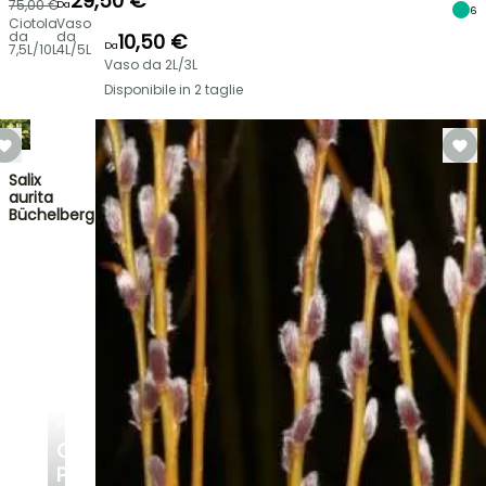
29,50 €
75,00 €
Da
6
Ciotola
Vaso
da
da
10,50 €
Da
7,5L/10L
4L/5L
Vaso da 2L/3L
Disponibile in 2 taglie
Salix
aurita
Büchelberg
PLANTFIT
CONSIGLI
PERSONALIZZATI