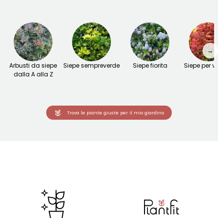
→
Arbusti da siepe
Siepe sempreverde
Siepe fiorita
Siepe per v
dalla A alla Z
Trova le piante giuste per il mio giardino