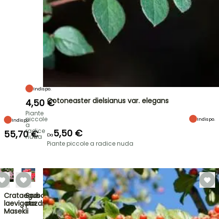
Indispo.
Cotoneaster dielsianus var. elegans
4,50 €
Piante
piccole
Indispo.
Indispo.
a
radice
5,50 €
55,70 €
Da
nuda
Piante piccole a radice nuda
Crataegus
Sorbocotoneaster
laevigata
pozdnjakovii
Masekii