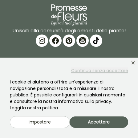
Unisciti alla comunità degli amanti delle piante!
Continua senza accettare
PROMESSE DE FLEURS
SERVIZI
I cookie ci aiutano a offrire un'esperienza di
navigazione personalizzata e a misurare il nostro
Il marchio
Preparazione dell'ordine
pubblico. È possibile configurarli in qualsiasi momento
e consultare la nostra informativa sulla privacy.
La nostra storia
Consegne
Leggi la nostra politica
Le nostre piante
Garanzia degli impianti
Impostare
Accettare
I nostri impegni
Pagamento sicuro
I nostri valori
Plantfit