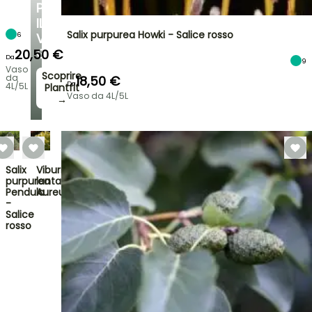
PER
IL
Salix purpurea Howki - Salice rosso
6
VOSTRO
GIARDINO
20,50 €
Da
9
Vaso
Scoprire
da
18,50 €
Da
4L/5L
Plantfit
Vaso da 4L/5L
→
Salix
Viburnum
purpurea
lantana
Pendula
Aureum
-
Salice
rosso