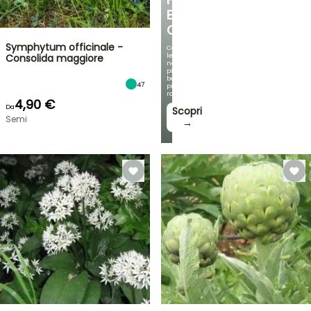
E
OMBREGGIATO
Symphytum officinale -
Con
le
Consolida maggiore
nostre
più
belle
47
piante
rampicanti
4,90 €
Da
Scopri
Semi
→