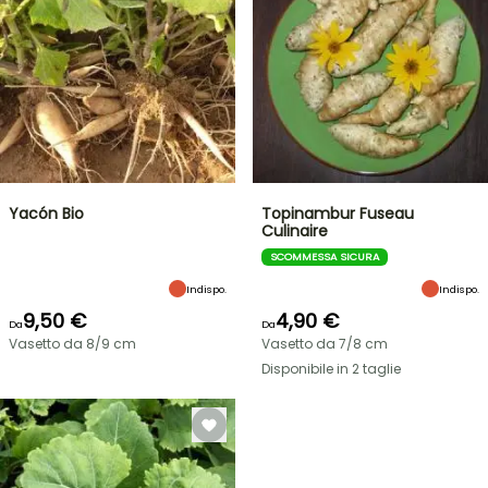
Yacón Bio
Topinambur Fuseau
Culinaire
SCOMMESSA SICURA
Indispo.
Indispo.
9,50 €
4,90 €
Da
Da
Vasetto da 8/9 cm
Vasetto da 7/8 cm
Disponibile in 2 taglie