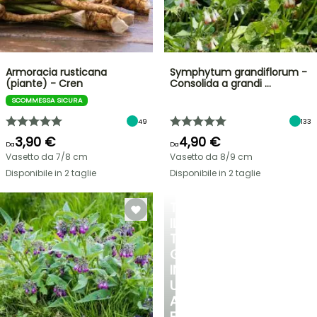
Armoracia rusticana
Symphytum grandiflorum -
(piante) - Cren
Consolida a grandi …
SCOMMESSA SICURA
49
133
3,90 €
4,90 €
Da
Da
Vasetto da 7/8 cm
Vasetto da 8/9 cm
Disponibile in 2 taglie
Disponibile in 2 taglie
TRASFORMA
IL
TUO
GIARDINO
IN
UN
ANGOLO
FRESCO