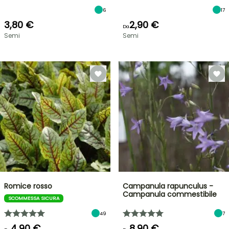
6
17
3,80 €
2,90 €
Da
Semi
Semi
Romice rosso
Campanula rapunculus -
Campanula commestibile
SCOMMESSA SICURA
49
7
4,90 €
8,90 €