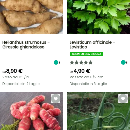
Helianthus strumosus -
Levisticum officinale -
Girasole ghiandoloso
Levistico
SCOMMESSA SICURA
8
8
8,90 €
4,90 €
Da
Da
Vaso da 1,5L/2L
Vasetto da 8/9 cm
Disponibile in 2 taglie
Disponibile in 3 taglie
VENDITA
FLASH
FINO
AL
30%