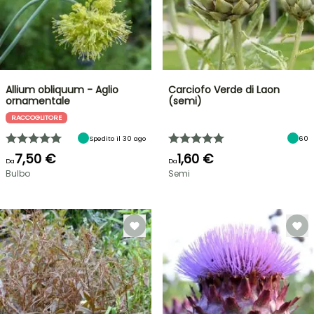
Allium obliquum - Aglio
Carciofo Verde di Laon
ornamentale
(semi)
RACCOGLITORE
Spedito il 30 ago
60
7,50 €
1,60 €
Da
Da
Bulbo
Semi