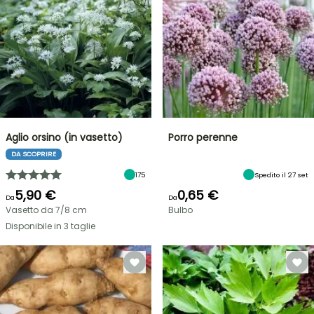
Aglio orsino (in vasetto)
Porro perenne
DA SCOPRIRE
175
Spedito il 27 set
5,90 €
0,65 €
Da
Da
Vasetto da 7/8 cm
Bulbo
Disponibile in 3 taglie