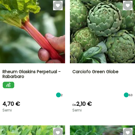
Rheum Glaskins Perpetual -
Carciofo Green Globe
Rabarbaro
2
63
4,70 €
2,10 €
Da
Semi
Semi