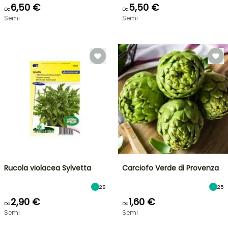
6,50 €
5,50 €
Da
Da
Semi
Semi
Rucola violacea Sylvetta
Carciofo Verde di Provenza
28
25
2,90 €
1,60 €
Da
Da
Semi
Semi