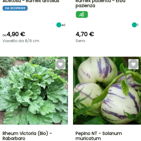
Acetosa - Rumex arifolius
Rumex patienta - Erba
pazienza
DA SCOPRIRE
40
7
4,90 €
4,70 €
Da
Vasetto da 8/9 cm
Semi
Rheum Victoria (Bio) -
Pepino NT - Solanum
Rabarbaro
muricatum