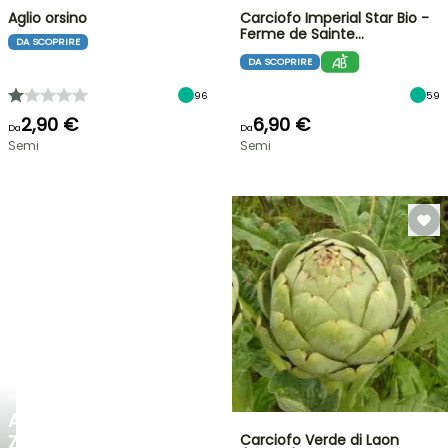
Aglio orsino
Carciofo Imperial Star Bio -
Ferme de Sainte…
DA SCOPRIRE
DA SCOPRIRE
96
59
2,90 €
6,90 €
Da
Da
Semi
Semi
NOVITÀ
AGAPANTHUS
ZAMBEZI
Carciofo Verde di Laon