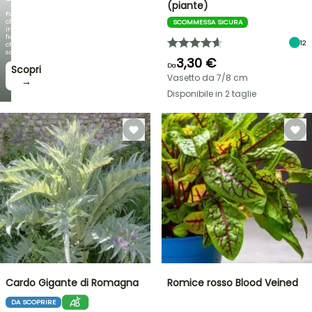
(piante)
Fogliami
che
SCOMMESSA SICURA
incantano,
fioriture
12
che
sorprendono!
3,30 €
Da
Scopri
Vasetto da 7/8 cm
→
Disponibile in 2 taglie
Cardo Gigante di Romagna
Romice rosso Blood Veined
DA SCOPRIRE