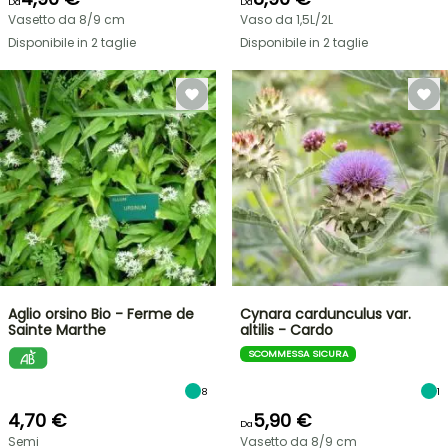
Da
Da
Vasetto da 8/9 cm
Vaso da 1,5L/2L
Disponibile in 2 taglie
Disponibile in 2 taglie
Aglio orsino Bio - Ferme de
Cynara cardunculus var.
Sainte Marthe
altilis - Cardo
SCOMMESSA SICURA
8
1
4,70 €
5,90 €
Da
Semi
Vasetto da 8/9 cm