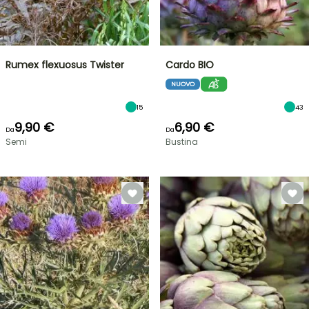
Rumex flexuosus Twister
Cardo BIO
NUOVO
15
43
9,90 €
6,90 €
Da
Da
Semi
Bustina