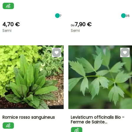
7
35
4,70 €
7,90 €
Da
Semi
Semi
Romice rosso sanguineus
Levisticum officinalis Bio -
Ferme de Sainte…