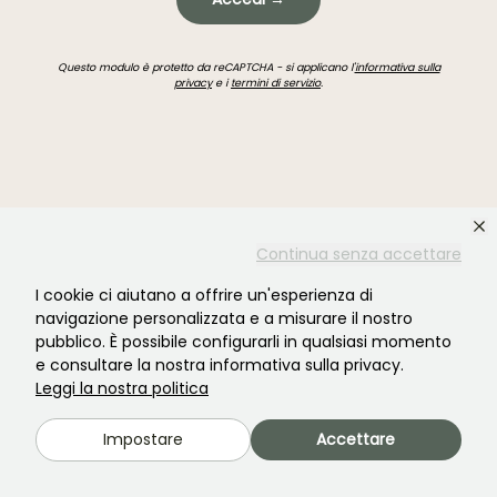
Questo modulo è protetto da reCAPTCHA - si applicano l'
informativa sulla
privacy
e i
termini di servizio
.
Non hai trovato quello che cercavi?
Continua senza accettare
I cookie ci aiutano a offrire un'esperienza di
navigazione personalizzata e a misurare il nostro
pubblico. È possibile configurarli in qualsiasi momento
e consultare la nostra informativa sulla privacy.
Leggi la nostra politica
Impostare
Accettare
Unisciti alla comunità degli amanti delle piante!