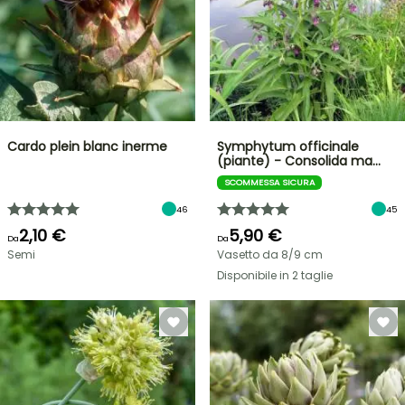
Cardo plein blanc inerme
Symphytum officinale
(piante) - Consolida ma…
SCOMMESSA SICURA
46
45
2,10 €
5,90 €
Da
Da
Semi
Vasetto da 8/9 cm
Disponibile in 2 taglie