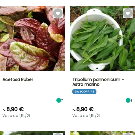
Acetosa Ruber
Tripolium pannonicum -
Astro marino
DA SCOPRIRE
7
6
8,90 €
8,90 €
Da
Da
Vaso da 1,5L/2L
Vaso da 1,5L/2L