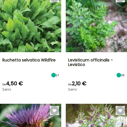
Ruchetta selvatica Wildfire
Levisticum officinalis -
Levistico
27
35
4,50 €
2,10 €
Da
Da
Semi
Semi