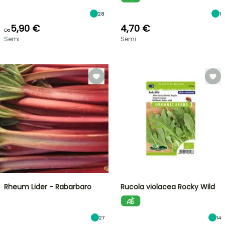
28
1
5,90 €
4,70 €
Da
Semi
Semi
Rheum Lider - Rabarbaro
Rucola violacea Rocky Wild
27
14