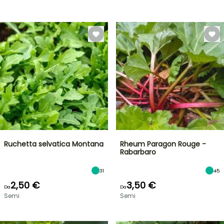
Ruchetta selvatica Montana
Rheum Paragon Rouge -
Rabarbaro
31
45
2,50 €
3,50 €
Da
Da
Semi
Semi