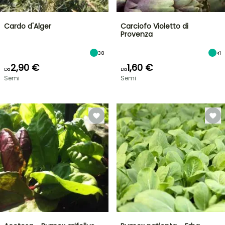
Cardo d'Alger
Carciofo Violetto di
Provenza
38
41
2,90 €
1,60 €
Da
Da
Semi
Semi