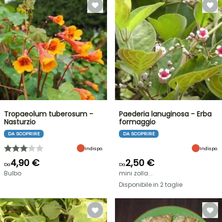
Tropaeolum tuberosum -
Paederia lanuginosa - Erba
Nasturzio
formaggio
DA SCOPRIRE
DA SCOPRIRE
Indispo.
Indispo.
4,90 €
2,50 €
Da
Da
Bulbo
mini zolla...
Disponibile in 2 taglie