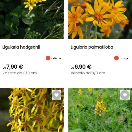
Ligularia hodgsonii
Ligularia palmatiloba
Indispo.
Indispo.
7,90 €
6,90 €
Da
Da
Vasetto da 8/9 cm
Vasetto da 8/9 cm