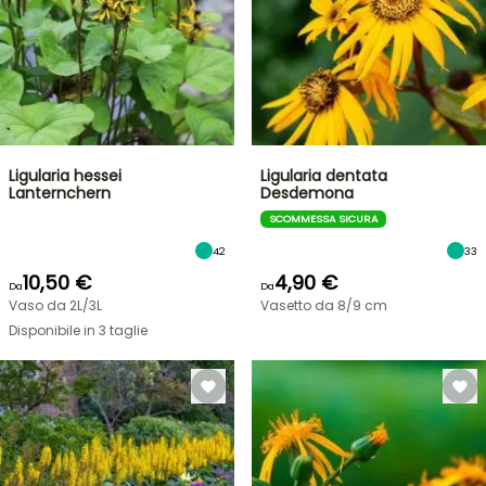
Ligularia hessei
Ligularia dentata
Lanternchern
Desdemona
SCOMMESSA SICURA
42
33
10,50 €
4,90 €
Da
Da
Vaso da 2L/3L
Vasetto da 8/9 cm
Disponibile in 3 taglie
VENDITA
FLASH
FINO
AL
30%
DI
BULBI