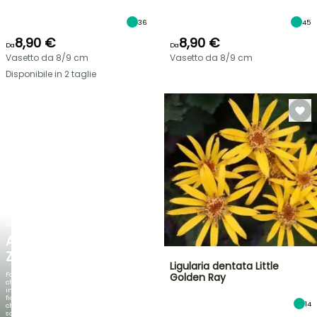
36
45
8,90 €
8,90 €
Da
Da
Vasetto da 8/9 cm
Vasetto da 8/9 cm
Disponibile in 2 taglie
NOVITÀ
AGAPANTHUS
ZAMBEZI
Ligularia dentata Little
Fogliami
Golden Ray
che
incantano,
fioriture
14
che
sorprendono!