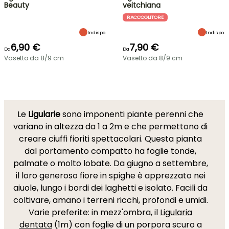
Beauty
veitchiana
RACCOGLITORE
Indispo.
Indispo.
6,90 €
7,90 €
Da
Da
Vasetto da 8/9 cm
Vasetto da 8/9 cm
Le
Ligularie
sono imponenti piante perenni che
variano in altezza da 1 a 2m e che permettono di
creare ciuffi fioriti spettacolari. Questa pianta
dal portamento compatto ha foglie tonde,
palmate o molto lobate. Da giugno a settembre,
il loro generoso fiore in spighe è apprezzato nei
aiuole, lungo i bordi dei laghetti e isolato. Facili da
coltivare, amano i terreni ricchi, profondi e umidi.
Varie preferite: in mezz'ombra, il
Ligularia
dentata
(1m) con foglie di un porpora scuro a