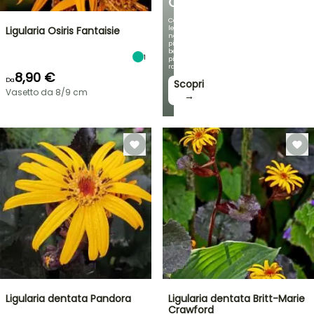
OMBREGGIATO
Con
le
Ligularia Osiris Fantaisie
nostre
più
belle
1
piante
rampicanti
8,90 €
Da
Scopri
Vasetto da 8/9 cm
→
Ligularia dentata Pandora
Ligularia dentata Britt-Marie
Crawford