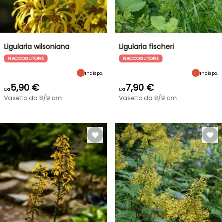
Ligularia wilsoniana
Ligularia fischeri
RACCOGLITORE
RACCOGLITORE
Indispo.
Indispo.
5,90 €
7,90 €
Da
Da
Vasetto da 8/9 cm
Vasetto da 8/9 cm