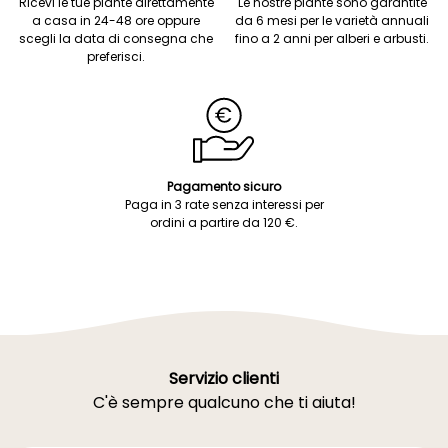
Ricevi le tue piante direttamente
Le nostre piante sono garantite
a casa in 24-48 ore oppure
da 6 mesi per le varietà annuali
scegli la data di consegna che
fino a 2 anni per alberi e arbusti.
preferisci.
Pagamento sicuro
Paga in 3 rate senza interessi per
ordini a partire da 120 €.
Servizio clienti
C'è sempre qualcuno che ti aiuta!