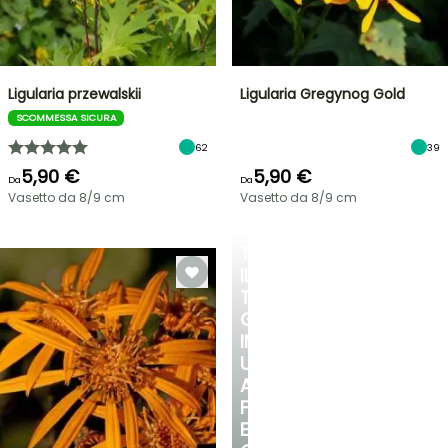
Ligularia przewalskii
Ligularia Gregynog Gold
SCOMMESSA SICURA
62
39
5,90 €
5,90 €
Da
Da
Vasetto da 8/9 cm
Vasetto da 8/9 cm
TRASFORMA
IL
TUO
GIARDINO
IN
UN
ANGOLO
FRESCO
E