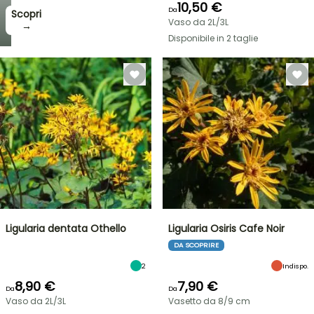
10,50 €
Da
Scopri
Vaso da 2L/3L
→
Disponibile in 2 taglie
Ligularia dentata Othello
Ligularia Osiris Cafe Noir
DA SCOPRIRE
2
Indispo.
8,90 €
7,90 €
Da
Da
Vaso da 2L/3L
Vasetto da 8/9 cm