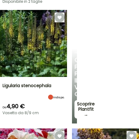
Disponibile in 2 taglie
PLANTFIT
CONSIGLI
PERSONALIZZATI
PER
IL
Ligularia stenocephala
VOSTRO
GIARDINO
Indispo.
Scoprire
4,90 €
Da
Plantfit
Vasetto da 8/9 cm
→