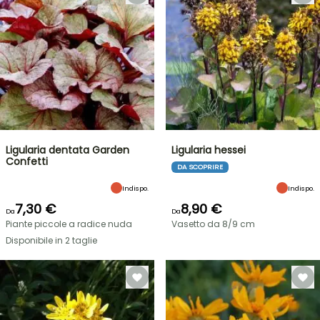
Ligularia dentata Garden
Ligularia hessei
Confetti
DA SCOPRIRE
Indispo.
Indispo.
7,30 €
8,90 €
Da
Da
Piante piccole a radice nuda
Vasetto da 8/9 cm
Disponibile in 2 taglie