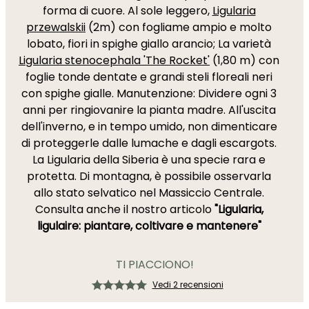
forma di cuore. Al sole leggero,
Ligularia
przewalskii
(2m) con fogliame ampio e molto
lobato, fiori in spighe giallo arancio; La varietà
Ligularia stenocephala 'The Rocket'
(1,80 m) con
foglie tonde dentate e grandi steli floreali neri
con spighe gialle. Manutenzione: Dividere ogni 3
anni per ringiovanire la pianta madre. All'uscita
dell'inverno, e in tempo umido, non dimenticare
di proteggerle dalle lumache e dagli escargots.
La Ligularia della Siberia è una specie rara e
protetta. Di montagna, è possibile osservarla
allo stato selvatico nel Massiccio Centrale.
Consulta anche il nostro articolo
"Ligularia,
ligulaire: piantare, coltivare e mantenere"
TI PIACCIONO!
Vedi 2 recensioni