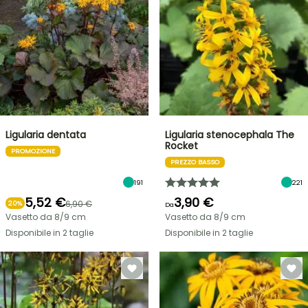
Ligularia dentata
Ligularia stenocephala The
Rocket
PROMOZIONE
PREZZO BASSO
191
221
5,52 €
3,90 €
6,90 €
20%
Da
Vasetto da 8/9 cm
Vasetto da 8/9 cm
Disponibile in 2 taglie
Disponibile in 2 taglie