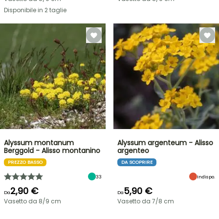
Disponibile in 2 taglie
Alyssum montanum
Alyssum argenteum - Alisso
Berggold - Alisso montanino
argenteo
PREZZO BASSO
DA SCOPRIRE
33
Indispo.
2,90 €
5,90 €
Da
Da
Vasetto da 8/9 cm
Vasetto da 7/8 cm