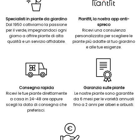
Specialisti in piante da giardino
Plantfit, la nostra app anti-
Dal 1950 coltiviamo la passione
spreco
per il verde, impegnandoci ogni
Ricevi una consulenza
giorno a offrire piante di alta
personalizzata per scegliere le
qualità e un servizio affidabile.
piante più adatte al tuo giardino
e alle tue esigenze.
Consegna rapida
Garanzia sulle piante
Ricevi le tue piante direttamente
Le nostre piante sono garantite
a casa in 24-48 ore oppure
da 6 mesi per le varietà annuali
scegli la data di consegna che
fino a 2 anni per alberi e arbusti.
preferisci.