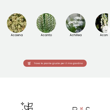
→
Acaena
Acanto
Achillea
Aconit
Trova le piante giuste per il mio giardino