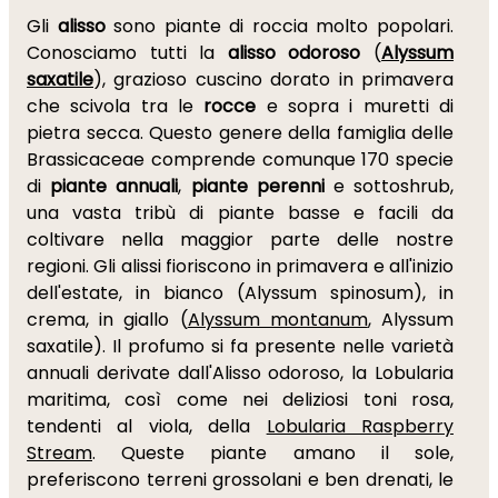
Gli
alisso
sono piante di roccia molto popolari.
Conosciamo tutti la
alisso odoroso
(
Alyssum
saxatile
), grazioso cuscino dorato in primavera
che scivola tra le
rocce
e sopra i muretti di
pietra secca. Questo genere della famiglia delle
Brassicaceae comprende comunque 170 specie
di
piante annuali
,
piante perenni
e sottoshrub,
una vasta tribù di piante basse e facili da
coltivare nella maggior parte delle nostre
regioni. Gli alissi fioriscono in primavera e all'inizio
dell'estate, in bianco (Alyssum spinosum), in
crema, in giallo (
Alyssum montanum
, Alyssum
saxatile). Il profumo si fa presente nelle varietà
annuali derivate dall'Alisso odoroso, la Lobularia
maritima, così come nei deliziosi toni rosa,
tendenti al viola, della
Lobularia Raspberry
Stream
. Queste piante amano il sole,
preferiscono terreni grossolani e ben drenati, le