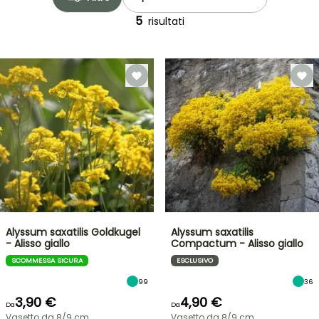
5
risultati
Alyssum saxatilis Goldkugel
Alyssum saxatilis
- Alisso giallo
Compactum - Alisso giallo
SCOMMESSA SICURA
ESCLUSIVO
99
36
3,90 €
4,90 €
Da
Da
Vasetto da 8/9 cm
Vasetto da 8/9 cm