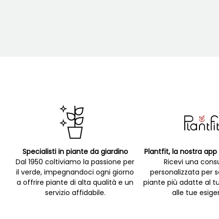
Specialisti in piante da giardino
Plantfit, la nostra ap
Dal 1950 coltiviamo la passione per
Ricevi una cons
il verde, impegnandoci ogni giorno
personalizzata per s
a offrire piante di alta qualità e un
piante più adatte al t
servizio affidabile.
alle tue esige