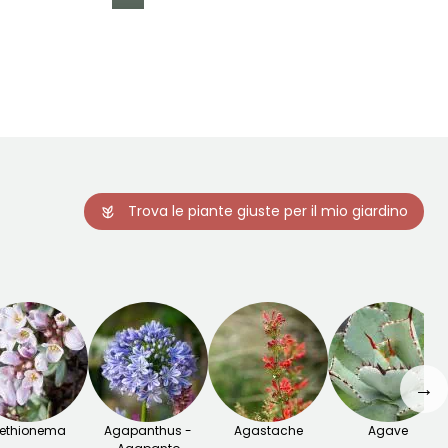
Rusticità
Fino a -18°C
Trova le piante giuste per il mio giardino
→
ethionema
Agapanthus -
Agastache
Agave