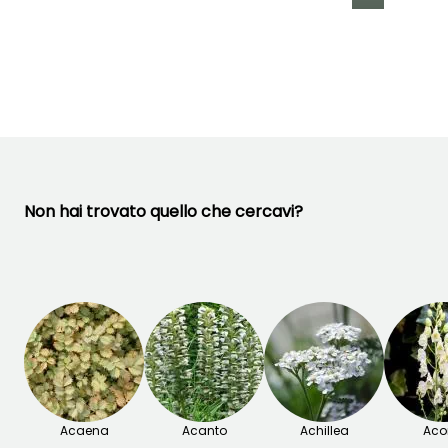
Periodo di fioritura
Periodo di messa a
Rusticità
dimora ragionevole
Fino a -15°C
maggio a
Febbraio a
Agosto
aprile,
settembre a
ottobre
Non hai trovato quello che cercavi?
Acaena
Acanto
Achillea
Acon