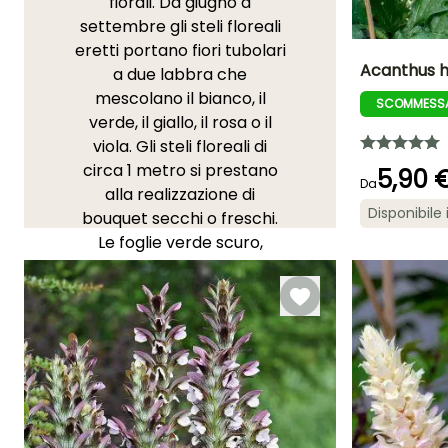
fiorali. Da giugno a
settembre gli steli floreali
eretti portano fiori tubolari
Acanthus h
a due labbra che
mescolano il bianco, il
SCOMMESSA
Altezza a maturi
verde, il giallo, il rosa o il
80 cm
viola. Gli steli floreali di
circa 1 metro si prestano
5,90 
Da
alla realizzazione di
Disponibile 
bouquet secchi o freschi.
Periodo di fioritu
Le foglie verde scuro,
giugno a lugl
oblunghe e ovali formano
un ciuffo che sporge dal
terreno e possono
raggiungere un metro di
altezza e altrettanto in
larghezza; Possono essere
talvolta spinose. Piantate
gli
Acanti
in pieno sole o