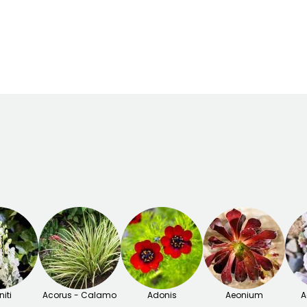
Periodo di fioritura
Periodo di messa a
dimora ragionevole
giugno a
Febbraio a
Agosto
aprile,
settembre a
Novembre
iti
Acorus - Calamo
Adonis
Aeonium
A