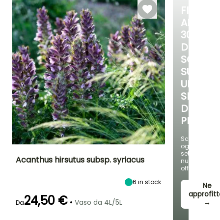
Semina in
FINO
semenzaio,
AL
Semina in
semenzaio
30%
riscaldato
DI
SCONT
SU
UNA
SELEZIO
DI
PIANTE!
Scopri
ogni
settimana
Acanthus hirsutus subsp. syriacus
nuove
offerte
Altezza a maturità
Larghezza a
Esposizione
6
in stock
maturità
Ne
45 cm
Sole
60 cm
approfitt
24,50 €
•
Vaso da 4L/5L
→
Da