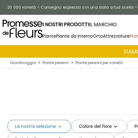
Salta al contenuto
20 000 varietà
Consegna espressa o in una data a tua scelta
I NOSTRI PRODOTTI
IL MARCHIO
Piante
Piante da interno
Orto
Attrezzature
Pro
SIAMO
Giardinaggio
>
Piante perenni
>
Piante perenni per varietà
La nostra selezione
Colore del fiore
P