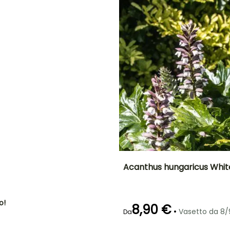
aprile,
aprile,
settembre a
settembre a
Novembre
Novembre
O
NE
Acanthus hungaricus White
Altezza a maturità
Larghezza a
maturità
80 cm
80 cm
o!
8,90 €
•
Vasetto da 8
Da