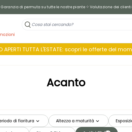
Garanzia di permuta su tutte le nostre piante
Valutazione dei clienti
mozioni
 APERTI TUTTA L'ESTATE: scopri le offerte del mo
Acanto
eriodo di fioritura
Altezza a maturità
Esposiz