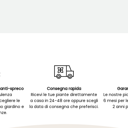
p anti-spreco
Consegna rapida
Garan
ulenza
Ricevi le tue piante direttamente
Le nostre pi
cegliere le
a casa in 24-48 ore oppure scegli
6 mesi per l
uo giardino e
la data di consegna che preferisci.
2 anni p
nze.