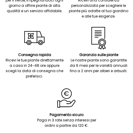
per il verde, impegnandoci ogni
Ricevi una consulenza
giorno a offrire piante di alta
personalizzata per scegliere le
qualità e un servizio affidabile.
piante più adatte al tuo giardino
e alle tue esigenze.
Consegna rapida
Garanzia sulle piante
Ricevi le tue piante direttamente
Le nostre piante sono garantite
a casa in 24-48 ore oppure
da 6 mesi per le varietà annuali
scegli la data di consegna che
fino a 2 anni per alberi e arbusti.
preferisci.
Pagamento sicuro
Paga in 3 rate senza interessi per
ordini a partire da 120 €.