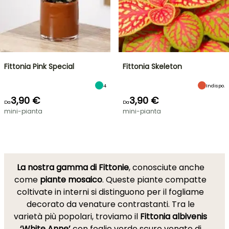
Fittonia Pink Special
Fittonia Skeleton
4
Indispo.
3,90 €
3,90 €
Da
Da
mini-pianta
mini-pianta
La nostra gamma di Fittonie
, conosciute anche
come
piante mosaico
. Queste piante compatte
coltivate in interni si distinguono per il fogliame
decorato da venature contrastanti. Tra le
varietà più popolari, troviamo il
Fittonia albivenis
‘White Anne’
con foglie verde scuro venate di