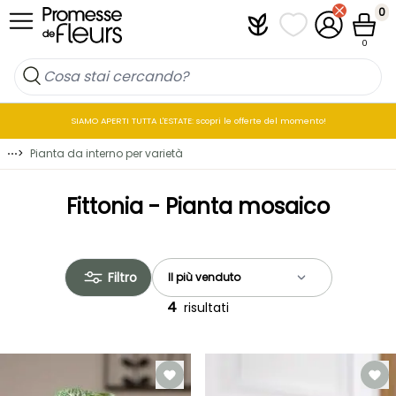
Salta al contenuto
0
Plantfit
I miei elenchi di p
Il mio accou
Cestin
0
SIAMO APERTI TUTTA L'ESTATE: scopri le offerte del momento!
⋯
>
Pianta da interno per varietà
Fittonia - Pianta mosaico
Filtro
4
risultati