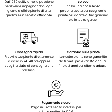
Dal 1950 coltiviamo la passione
spreco
per il verde, impegnandoci ogni
Ricevi una consulenza
giorno a offrire piante di alta
personalizzata per scegliere le
qualità e un servizio affidabile.
piante più adatte al tuo giardino
e alle tue esigenze.
Consegna rapida
Garanzia sulle piante
Ricevi le tue piante direttamente
Le nostre piante sono garantite
a casa in 24-48 ore oppure
da 6 mesi per le varietà annuali
scegli la data di consegna che
fino a 2 anni per alberi e arbusti.
preferisci.
Pagamento sicuro
Paga in 3 rate senza interessi per
ordini a partire da 120 €.