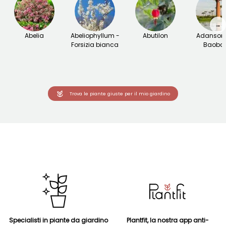
→
Abelia
Abeliophyllum -
Abutilon
Adansoni
Forsizia bianca
Baoba
Trova le piante giuste per il mio giardino
Specialisti in piante da giardino
Plantfit, la nostra app anti-