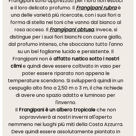
Frangipani sono apprezzati per i loro fiori esotici
e il loro delicato profumo. Il
Frangipani rubra
è
una delle varietà più ricercate, con i suoi fiori a
forma di stella nei toni che vanno dal bianco al
rosa acceso. Il
Frangipani obtusa
, invece, si
distingue per i suoi fiori bianchi con cuore giallo,
dal profumo intenso, che sbocciano tutto l'anno
su un bel fogliame lucido e persistente. Il
Frangipani non è
affatto rustico sotto i nostri
climi
e quindi deve essere coltivato in vaso per
poter essere riparato non appena le
temperature scendono. Si svilupperà quindi in un
cespuglio alto fino a 2,50 m o 3 m, il che richiede
di avere uno spazio adatto e luminoso per
l'inverno.
Il
Frangipani è un albero tropicale
che non
sopravviverà ai nostri inverni all'aperto
nemmeno nei luoghi più miti della Costa Azzurra.
Deve quindi essere assolutamente piantato in