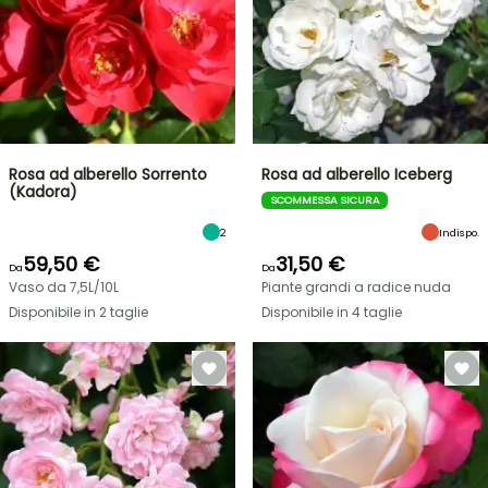
Rosa ad alberello Sorrento
Rosa ad alberello Iceberg
(Kadora)
SCOMMESSA SICURA
2
Indispo.
59,50 €
31,50 €
Da
Da
Vaso da 7,5L/10L
Piante grandi a radice nuda
Disponibile in 2 taglie
Disponibile in 4 taglie