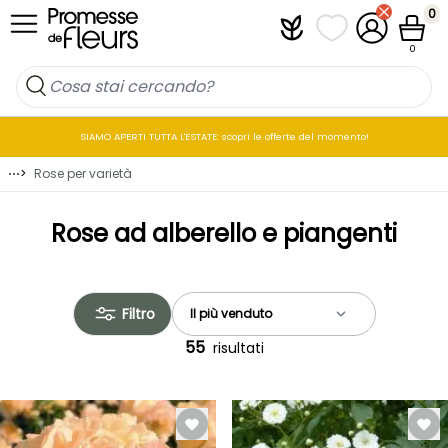
Salta al contenuto
0
Plantfit
I miei elenchi di p
Il mio accou
Cestin
0
SIAMO APERTI TUTTA L'ESTATE: scopri le offerte del momento!
⋯
>
Rose per varietà
Rose ad alberello e piangenti
Filtro
55
risultati