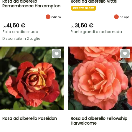
Rosa ad alberello
Rosa ad alberello Vittel
Remembrance Harxampton
PREZZO BASSO
Indispo.
Indispo.
41,50 €
31,50 €
Da
Da
Zolla a radice nuda
Piante grandi a radice nuda
Disponibile in 2 taglie
Rosa ad alberello Poséidon
Rosa ad alberello Fellowship
Harwelcome