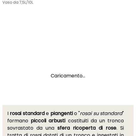
Vaso da 7,5L/10L
Caricamento...
I
rosai standard
e
piangenti
o "
rosai su standard
"
formano
piccoli arbusti
costituiti da un tronco
sovrastato da una
sfera ricoperta di rose
. Si
tratta di rosai dotati di un tronco e innestati in