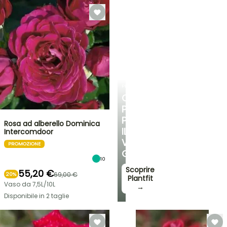
PLANTFIT
CONSIGLI
PERSONALIZZATI
PER
Rosa ad alberello Dominica
IL
Intercomdoor
VOSTRO
PROMOZIONE
GIARDINO
10
Scoprire
55,20 €
69,00 €
20%
Plantfit
Vaso da 7,5L/10L
→
Disponibile in 2 taglie