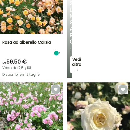
SCOPRITE
LA
NOSTRA
SELEZIONE
A
PREZZI
CONVENIENTI
Rosa ad alberello Calizia
E
risparmiate!
3
Vedi
59,50 €
Da
altro
Vaso da 7,5L/10L
→
Disponibile in 2 taglie
VENDITA
FLASH
FINO
AL
30%
DI
BULBI
PRIMAVERILI
SCONTO
NOVITÀ:
SU
IRIS
UNA