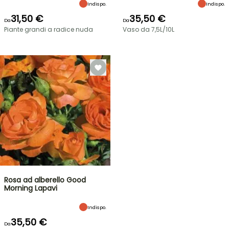
Indispo.
Indispo.
31,50 €
35,50 €
Da
Da
Piante grandi a radice nuda
Vaso da 7,5L/10L
Rosa ad alberello Good
Morning Lapavi
Indispo.
35,50 €
Da