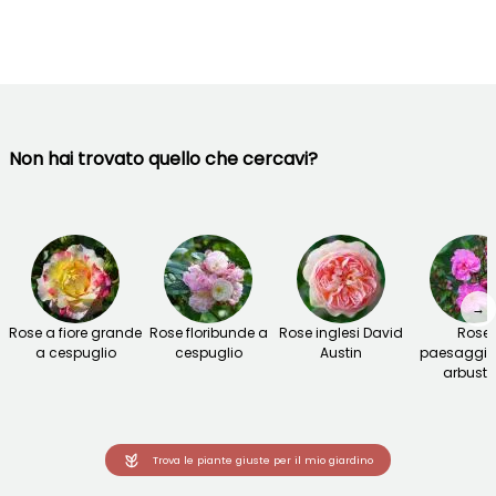
Non hai trovato quello che cercavi?
→
Rose a fiore grande
Rose floribunde a
Rose inglesi David
Rose
a cespuglio
cespuglio
Austin
paesaggis
arbusti
Trova le piante giuste per il mio giardino