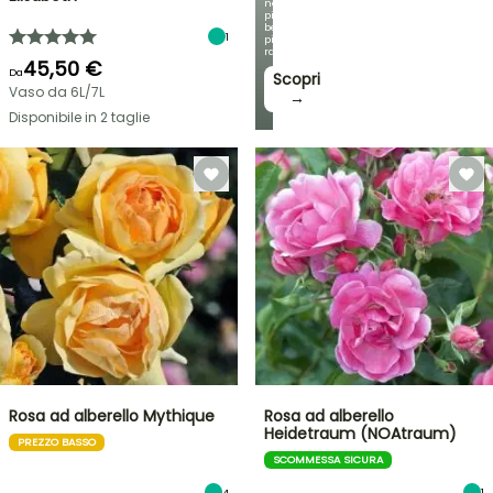
nostre
più
belle
1
piante
rampicanti
45,50 €
Da
Scopri
Vaso da 6L/7L
→
Disponibile in 2 taglie
Rosa ad alberello Mythique
Rosa ad alberello
Heidetraum (NOAtraum)
PREZZO BASSO
SCOMMESSA SICURA
4
1