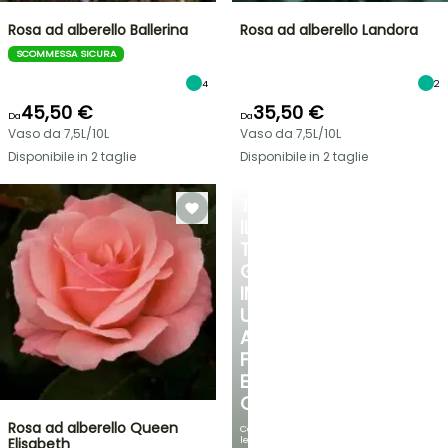
Rosa ad alberello Ballerina
Rosa ad alberello Landora
SCOMMESSA SICURA
4
2
45,50 €
35,50 €
Da
Da
Vaso da 7,5L/10L
Vaso da 7,5L/10L
Disponibile in 2 taglie
Disponibile in 2 taglie
TRASFORMA
IL
TUO
GIARDINO
IN
UN
ANGOLO
FRESCO
E
OMBREGGIATO
Rosa ad alberello Queen
Con
le
Elisabeth