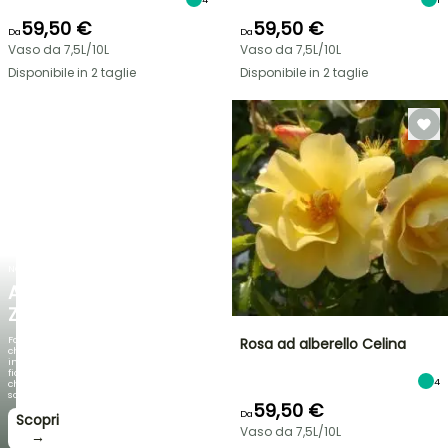
59,50 €
59,50 €
Da
Da
Vaso da 7,5L/10L
Vaso da 7,5L/10L
Disponibile in 2 taglie
Disponibile in 2 taglie
NOVITÀ
AGAPANTHUS
ZAMBEZI
Fogliami
Rosa ad alberello Celina
che
incantano,
fioriture
4
che
sorprendono!
59,50 €
Da
Scopri
Vaso da 7,5L/10L
→