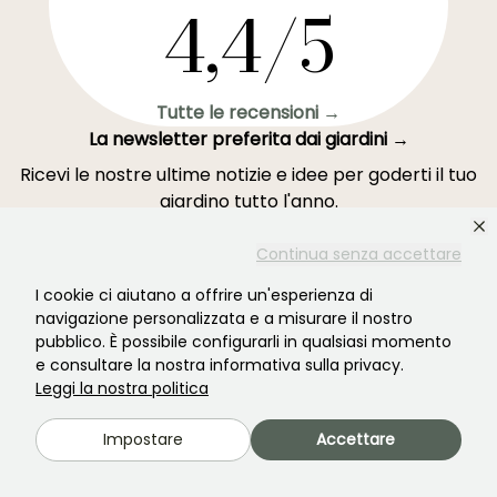
4,4/5
Tutte le recensioni →
La newsletter preferita dai giardini →
Ricevi le nostre ultime notizie e idee per goderti il tuo
giardino tutto l'anno.
Continua senza accettare
I cookie ci aiutano a offrire un'esperienza di
navigazione personalizzata e a misurare il nostro
Accedi →
pubblico. È possibile configurarli in qualsiasi momento
e consultare la nostra informativa sulla privacy.
Leggi la nostra politica
Questo modulo è protetto da reCAPTCHA - si applicano l'
informativa sulla
privacy
e i
termini di servizio
.
Impostare
Accettare