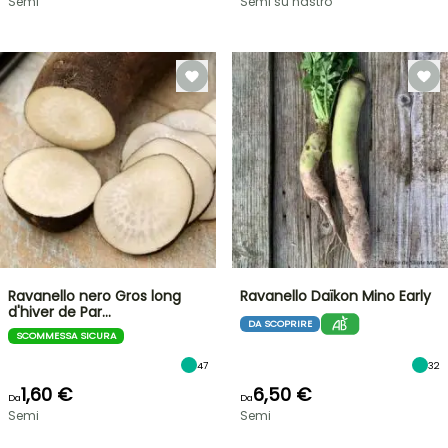
Semi
Semi su nastro
Ravanello nero Gros long
Ravanello Daïkon Mino Early
d'hiver de Par…
DA SCOPRIRE
SCOMMESSA SICURA
47
32
1,60 €
6,50 €
Da
Da
Semi
Semi