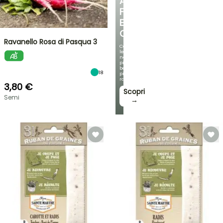
ANGOLO
FRESCO
E
OMBREGGIATO
Ravanello Rosa di Pasqua 3
Con
le
nostre
più
belle
18
piante
rampicanti
3,80 €
Scopri
Semi
→