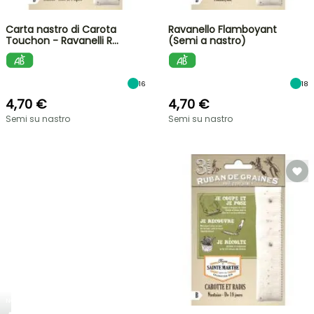
Carta nastro di Carota
Ravanello Flamboyant
Touchon - Ravanelli R…
(Semi a nastro)
16
18
4,70 €
4,70 €
Semi su nastro
Semi su nastro
NOVITÀ