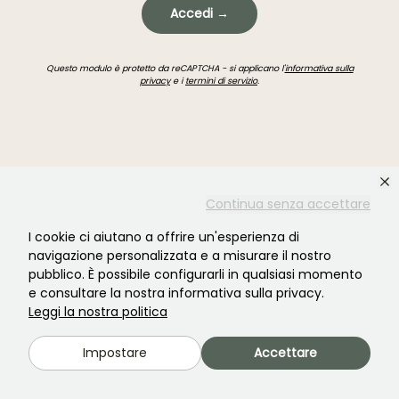
Accedi →
Questo modulo è protetto da reCAPTCHA - si applicano l'
informativa sulla
privacy
e i
termini di servizio
.
Continua senza accettare
Non hai trovato quello che cercavi?
I cookie ci aiutano a offrire un'esperienza di
navigazione personalizzata e a misurare il nostro
pubblico. È possibile configurarli in qualsiasi momento
e consultare la nostra informativa sulla privacy.
Leggi la nostra politica
Impostare
Accettare