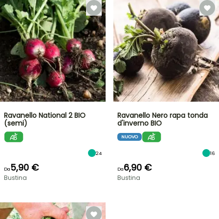
Ravanello National 2 BIO
Ravanello Nero rapa tonda
(semi)
d'inverno BIO
NUOVO
24
16
5,90 €
6,90 €
Da
Da
Bustina
Bustina