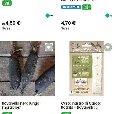
Bio - Ferme de Sa…
DA SCOPRIRE
40
18
4,50 €
4,70 €
Da
Semi
Semi
Ravanello nero lungo
Carta nastro di Carota
maraicher
Rothild - Ravanelli T…