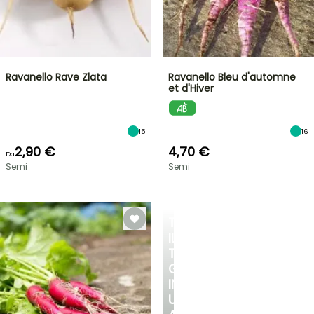
Ravanello Rave Zlata
Ravanello Bleu d'automne
et d'Hiver
15
16
2,90 €
4,70 €
Da
Semi
Semi
TRASFORMA
IL
TUO
GIARDINO
IN
UN