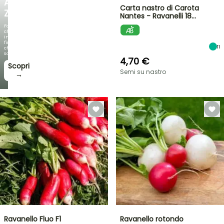
AGAPANTHUS
Carta nastro di Carota
ZAMBEZI
Nantes - Ravanelli 18…
Fogliami
che
incantano,
fioriture
11
che
sorprendono!
4,70 €
Scopri
Semi su nastro
→
Ravanello Fluo F1
Ravanello rotondo