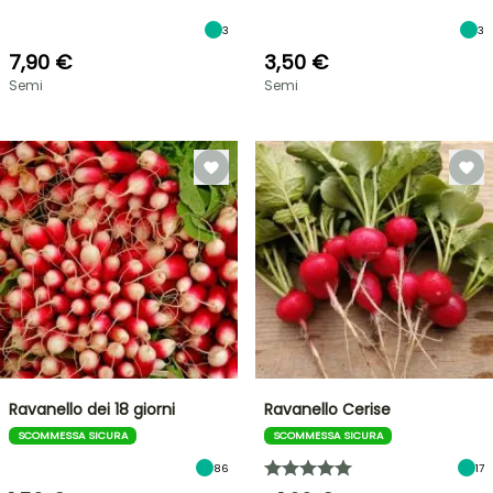
3
3
7,90 €
3,50 €
Semi
Semi
Ravanello dei 18 giorni
Ravanello Cerise
SCOMMESSA SICURA
SCOMMESSA SICURA
86
17