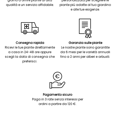
giorno a offrire piante di alta
personalizzata per scegliere le
qualità e un servizio affidabile.
piante più adatte al tuo giardino
e alle tue esigenze.
Consegna rapida
Garanzia sulle piante
Ricevi le tue piante direttamente
Le nostre piante sono garantite
a casa in 24-48 ore oppure
da 6 mesi per le varietà annuali
scegli la data di consegna che
fino a 2 anni per alberi e arbusti.
preferisci.
Pagamento sicuro
Paga in 3 rate senza interessi per
ordini a partire da 120 €.