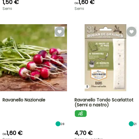
1,50 €
1,60 €
Da
Semi
Semi
Ravanello Nazionale
Ravanello Tondo Scarlattot
(Semi a nastro)
28
21
1,60 €
4,70 €
Da