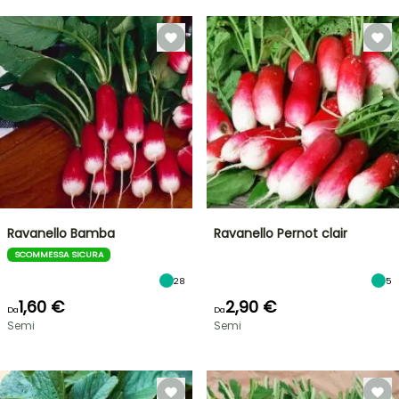
Ravanello Bamba
Ravanello Pernot clair
SCOMMESSA SICURA
28
5
1,60 €
2,90 €
Da
Da
Semi
Semi