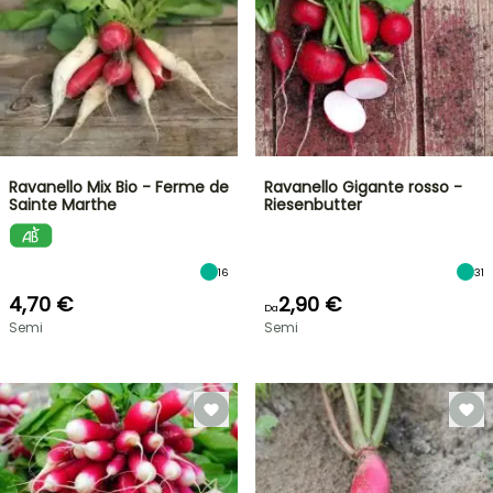
Ravanello Mix Bio - Ferme de
Ravanello Gigante rosso -
Sainte Marthe
Riesenbutter
16
31
4,70 €
2,90 €
Da
Semi
Semi
VENDITA
FLASH
FINO
AL
30%