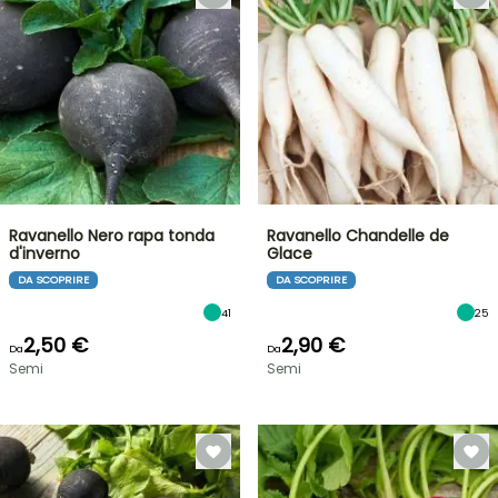
Ravanello Nero rapa tonda
Ravanello Chandelle de
d'inverno
Glace
DA SCOPRIRE
DA SCOPRIRE
41
25
2,50 €
2,90 €
Da
Da
Semi
Semi