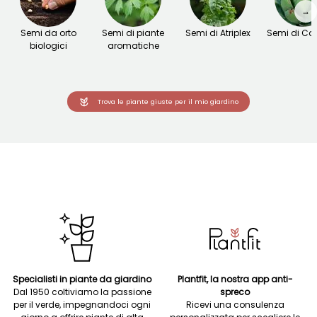
→
Semi da orto
Semi di piante
Semi di Atriplex
Semi di Car
biologici
aromatiche
Trova le piante giuste per il mio giardino
Specialisti in piante da giardino
Plantfit, la nostra app anti-
Dal 1950 coltiviamo la passione
spreco
per il verde, impegnandoci ogni
Ricevi una consulenza