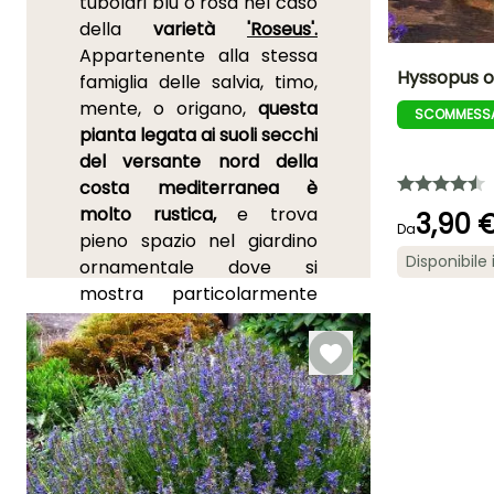
tubolari blu o rosa nel caso
della
varietà
'Roseus'
.
Appartenente alla stessa
Hyssopus of
famiglia delle salvia, timo,
mente, o origano,
questa
SCOMMESSA
Altezza a maturi
pianta legata ai suoli secchi
60 cm
del versante nord della
costa mediterranea è
molto rustica,
e trova
3,90 
Da
pieno spazio nel giardino
Periodo di fioritu
Disponibile 
ornamentale dove si
luglio a
mostra particolarmente
settembre
generosa al sole, su
terreno drenato anche se
secco. È anche
una pianta
mellifera e nettarifera che
attira molto le farfalle
.
Un tempo molto
apprezzata, l'Aglio dei