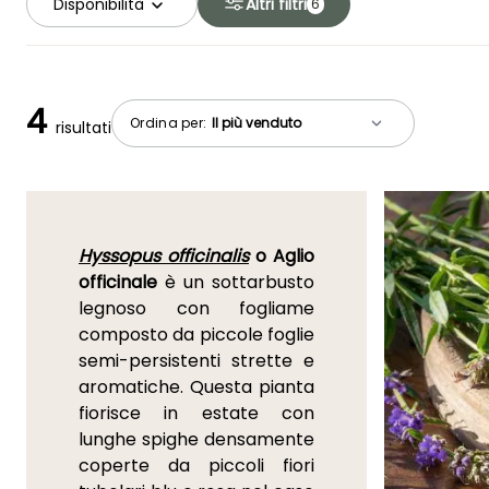
Disponibilità
Altri filtri
6
4
Ordina per:
risultati
Hyssopus officinalis
o Aglio
officinale
è un sottarbusto
legnoso con fogliame
composto da piccole foglie
semi-persistenti strette e
aromatiche. Questa pianta
fiorisce in estate con
lunghe spighe densamente
coperte da piccoli fiori