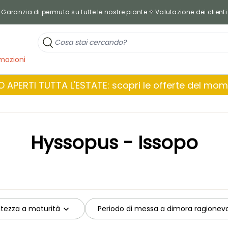
Garanzia di permuta su tutte le nostre piante
Valutazione dei clienti
mozioni
 APERTI TUTTA L'ESTATE: scopri le offerte del mo
Hyssopus - Issopo
ltezza a maturità
Periodo di messa a dimora ragionev