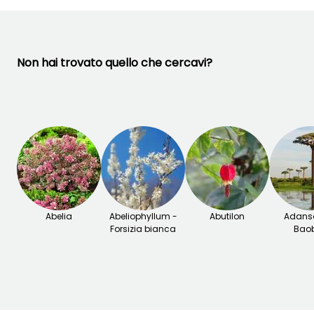
TI PIACCIONO!
Vedi 5 recensioni
Non hai trovato quello che cercavi?
Abelia
Abeliophyllum -
Abutilon
Adanso
Forsizia bianca
Bao