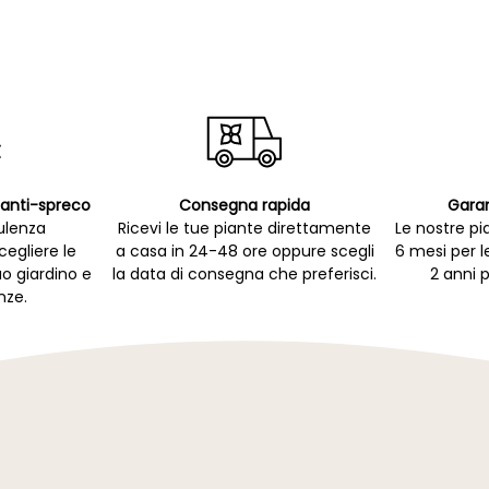
p anti-spreco
Consegna rapida
Garan
ulenza
Ricevi le tue piante direttamente
Le nostre pi
cegliere le
a casa in 24-48 ore oppure scegli
6 mesi per l
uo giardino e
la data di consegna che preferisci.
2 anni p
nze.