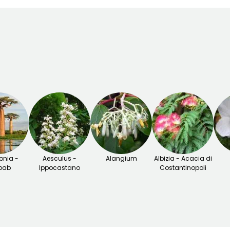
nia -
Aesculus -
Alangium
Albizia - Acacia di
bab
Ippocastano
Costantinopoli