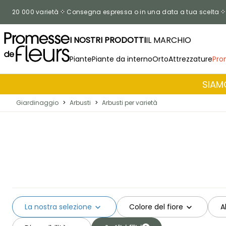
Salta al contenuto
20 000 varietà
Consegna espressa o in una data a tua scelta
I NOSTRI PRODOTTI
IL MARCHIO
Piante
Piante da interno
Orto
Attrezzature
Pro
SIAMO
Giardinaggio
>
Arbusti
>
Arbusti per varietà
La nostra selezione
Colore del fiore
A