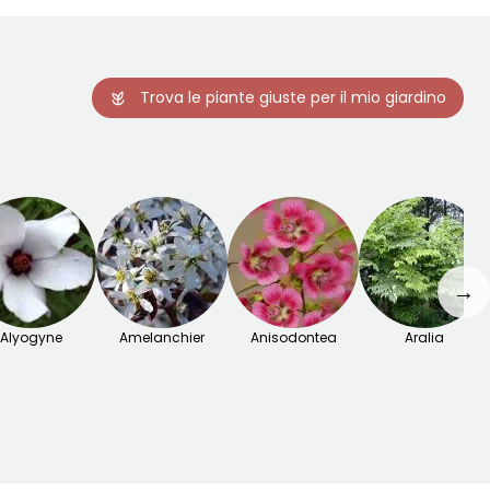
Trova le piante giuste per il mio giardino
→
Alyogyne
Amelanchier
Anisodontea
Aralia