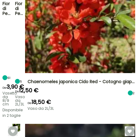
Fior
Fior
di
di
Pe…
Pe…
61
Chaenomeles japonica Cido Red - Cotogno giap…
5
3,90 €
Da
12,50 €
Da
Vasetto
2
da
Vaso
8/9
da
18,50 €
Da
cm
2L/3L
Vaso da 2L/3L
Disponibile
in 2 taglie