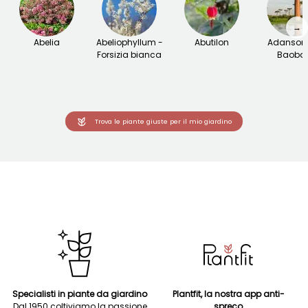
→
Abelia
Abeliophyllum -
Abutilon
Adansoni
Forsizia bianca
Baoba
Trova le piante giuste per il mio giardino
Specialisti in piante da giardino
Plantfit, la nostra app anti-
Dal 1950 coltiviamo la passione
spreco