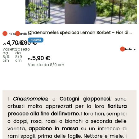
Chaenomeles speciosa Lemon Sorbet - Fior di …
Indispo.
Indispo.
NUOVO
4,70 €
6,90 €
Da
Da
Vasetto
Vasetto
Indispo.
da
da
8/9
8/9
5,90 €
Da
cm
cm
Vasetto da 8/9 cm
I
Chaenomeles
, o
Cotogni giapponesi
, sono
arbusti molto apprezzati per la loro
fioritura
precoce alla fine dell'inverno.
I loro fiori, semplici
o doppi, rosa, rossi o bianchi a seconda delle
varietà,
appaiono in massa
su un intreccio di
rami spogli, prima delle foglie. Nettare e miele, i