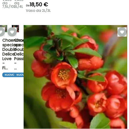
da
da
18,50 €
Da
7,5L/10L
3L/4L
Vaso da 2L/3L
Chaenomeles
Chaenomeles
speciosa
speciosa
Double
Double
Delice
Delice
Love
Passion
-
-
Fi…
…
NUOVO
NUOVO