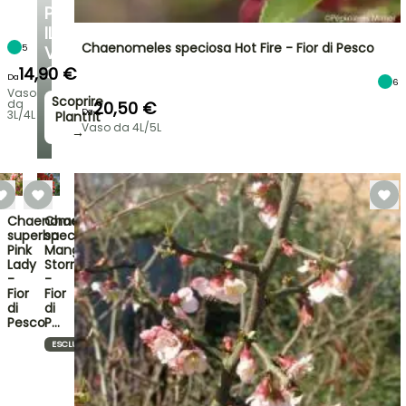
PER
IL
Chaenomeles speciosa Hot Fire - Fior di Pesco
5
VOSTRO
GIARDINO
14,90 €
Da
6
Vaso
Scoprire
da
20,50 €
Da
3L/4L
Plantfit
Vaso da 4L/5L
→
Chaenomeles
Chaenomeles
superba
speciosa
Pink
Mango
Lady
Storm
-
-
Fior
Fior
di
di
Pesco
P…
ESCLUSIVO