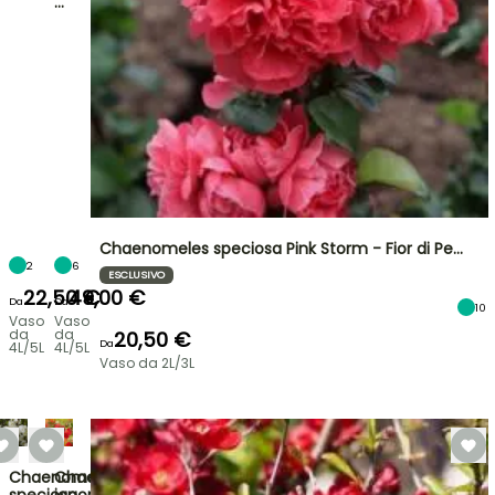
…
Chaenomeles speciosa Pink Storm - Fior di Pe…
2
6
ESCLUSIVO
22,50 €
49,00 €
Da
Da
10
Vaso
Vaso
da
da
20,50 €
Da
4L/5L
4L/5L
Vaso da 2L/3L
Chaenomeles
Chaenomeles