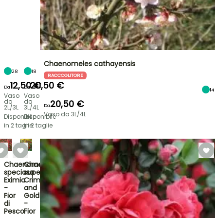
Chaenomeles cathayensis
28
18
RACCOGLITORE
12,50 €
20,50 €
Da
Da
14
Vaso
Vaso
da
da
20,50 €
Da
2L/3L
3L/4L
Vaso da 3L/4L
Disponibile
Disponibile
in 2 taglie
in 2 taglie
Chaenomeles
Chaenomeles
speciosa
superba
Eximia
Crimson
-
and
Fior
Gold
di
-
Pesco
Fior