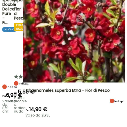
speciosa
japonica
Double
-
Delice
Fior
Pure
di
-
Pesco
Fi…
PREZZO
BASSO
NUOVO
Indispo.
Indispo.
Chaenomeles superba Etna - Fior di Pesco
5,50 €
Da
6,90 €
Da
Piante
Vasetto
piccole
Indispo.
da
a
8/9
radice
14,90 €
Da
cm
nuda
Vaso da 2L/3L