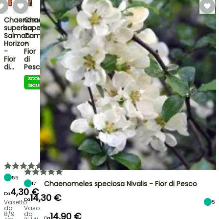
Chaenomeles
Chaenomeles
superba
superba
Salmon
Cameo
Horizon
-
-
Fior
Fior
di
di…
Pesco
SCOMMESSA
SICURA
55
Chaenomeles speciosa Nivalis - Fior di Pesco
17
4,30 €
Da
14,30 €
Da
Vasetto
5
da
Vaso
8/9
da
14,90 €
Da