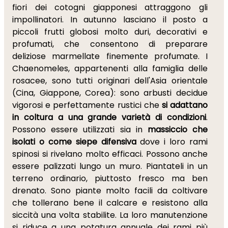
fiori dei cotogni giapponesi attraggono gli
impollinatori. In autunno lasciano il posto a
piccoli frutti globosi molto duri, decorativi e
profumati, che consentono di preparare
deliziose marmellate finemente profumate. I
Chaenomeles, appartenenti alla famiglia delle
rosacee, sono tutti originari dell'Asia orientale
(Cina, Giappone, Corea): sono arbusti decidue
vigorosi e perfettamente rustici che
si adattano
in coltura a una grande varietà di condizioni
.
Possono essere utilizzati sia in
massiccio che
isolati o come siepe difensiva
dove i loro rami
spinosi si rivelano molto efficaci. Possono anche
essere palizzati lungo un muro. Piantateli in un
terreno ordinario, piuttosto fresco ma ben
drenato. Sono piante molto facili da coltivare
che tollerano bene il calcare e resistono alla
siccità una volta stabilite. La loro manutenzione
si riduce a una potatura annuale dei rami più