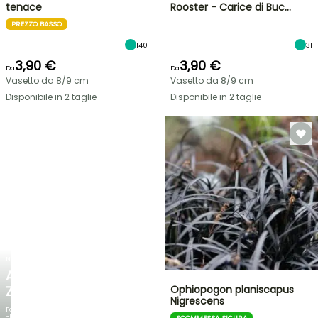
tenace
Rooster - Carice di Buc…
PREZZO BASSO
140
31
3,90 €
3,90 €
Da
Da
Vasetto da 8/9 cm
Vasetto da 8/9 cm
Disponibile in 2 taglie
Disponibile in 2 taglie
NOVITÀ
AGAPANTHUS
ZAMBEZI
Ophiopogon planiscapus
Nigrescens
Fogliami
che
SCOMMESSA SICURA