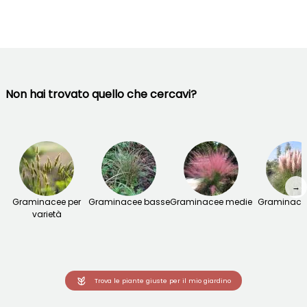
Non hai trovato quello che cercavi?
→
Graminacee per
Graminacee basse
Graminacee medie
Graminacee
varietà
Trova le piante giuste per il mio giardino