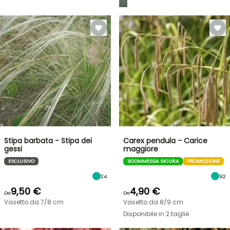
Stipa barbata - Stipa dei
Carex pendula - Carice
gessi
maggiore
ESCLUSIVO
SCOMMESSA SICURA
PROMOZIONE
24
92
9,50 €
4,90 €
Da
Da
Vasetto da 7/8 cm
Vasetto da 8/9 cm
Disponibile in 2 taglie