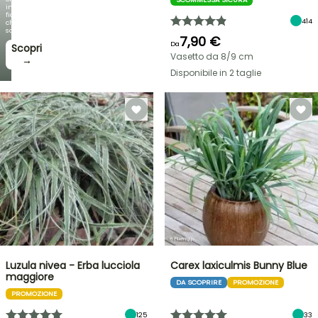
incantano,
fioriture
414
che
sorprendono!
7,90 €
Da
Scopri
Vasetto da 8/9 cm
→
Disponibile in 2 taglie
Luzula nivea - Erba lucciola
Carex laxiculmis Bunny Blue
maggiore
DA SCOPRIRE
PROMOZIONE
PROMOZIONE
125
33