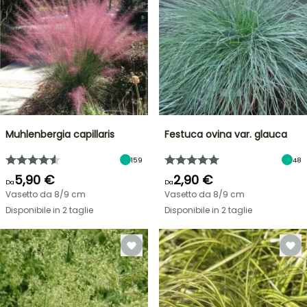
Muhlenbergia capillaris
Festuca ovina var. glauca
159
48
5,90 €
2,90 €
Da
Da
Vasetto da 8/9 cm
Vasetto da 8/9 cm
Disponibile in 2 taglie
Disponibile in 2 taglie