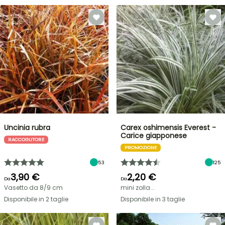
Uncinia rubra
Carex oshimensis Everest -
Carice giapponese
RACCOGLITORE
PROMOZIONE
53
125
3,90 €
2,20 €
Da
Da
Vasetto da 8/9 cm
mini zolla...
Disponibile in 2 taglie
Disponibile in 3 taglie