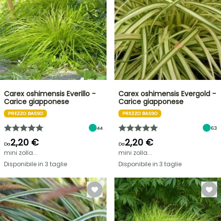
Carex oshimensis Everillo -
Carex oshimensis Evergold -
Carice giapponese
Carice giapponese
PREZZO BASSO
PREZZO BASSO
44
63
2,20 €
2,20 €
Da
Da
mini zolla...
mini zolla...
Disponibile in 3 taglie
Disponibile in 3 taglie