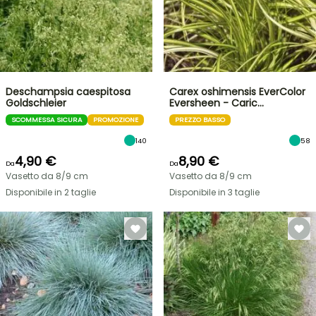
Deschampsia caespitosa
Carex oshimensis EverColor
Goldschleier
Eversheen - Caric…
SCOMMESSA SICURA
PROMOZIONE
PREZZO BASSO
140
58
4,90 €
8,90 €
Da
Da
Vasetto da 8/9 cm
Vasetto da 8/9 cm
Disponibile in 2 taglie
Disponibile in 3 taglie
VENDITA
FLASH
FINO
AL
30%
DI
BULBI
PRIMAVERILI
SCONTO