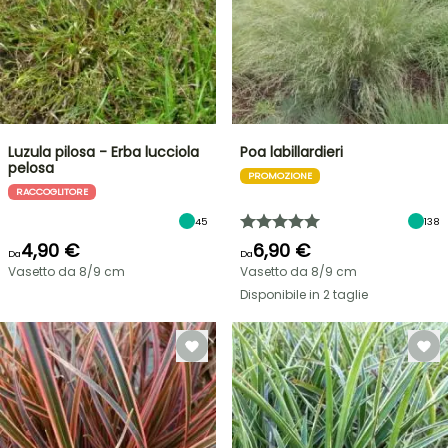
Luzula pilosa - Erba lucciola
Poa labillardieri
pelosa
PROMOZIONE
RACCOGLITORE
45
138
4,90 €
6,90 €
Da
Da
Vasetto da 8/9 cm
Vasetto da 8/9 cm
Disponibile in 2 taglie