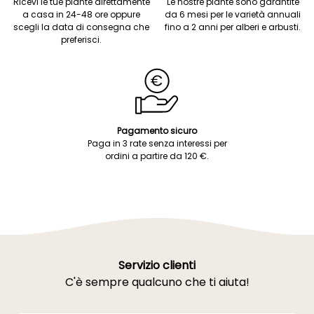
Ricevi le tue piante direttamente
Le nostre piante sono garantite
a casa in 24-48 ore oppure
da 6 mesi per le varietà annuali
scegli la data di consegna che
fino a 2 anni per alberi e arbusti.
preferisci.
Pagamento sicuro
Paga in 3 rate senza interessi per
ordini a partire da 120 €.
Servizio clienti
C'è sempre qualcuno che ti aiuta!