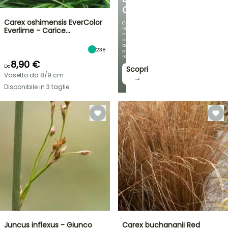
OMBREGGIATO
Carex oshimensis EverColor
Con
le
Everlime - Carice…
nostre
più
belle
238
piante
rampicanti
8,90 €
Da
Scopri
Vasetto da 8/9 cm
→
Disponibile in 3 taglie
Juncus inflexus - Giunco
Carex buchananii Red