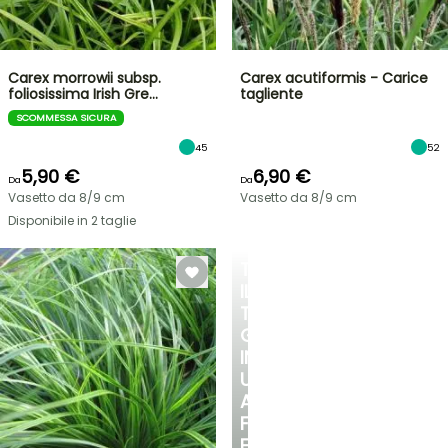
Carex morrowii subsp.
Carex acutiformis - Carice
foliosissima Irish Gre…
tagliente
SCOMMESSA SICURA
45
52
5,90 €
6,90 €
Da
Da
Vasetto da 8/9 cm
Vasetto da 8/9 cm
Disponibile in 2 taglie
TRASFORMA
IL
TUO
GIARDINO
IN
UN
ANGOLO
FRESCO
E