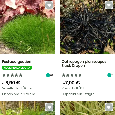
Festuca gautieri
Ophiopogon planiscapus
Black Dragon
SCOMMESSA SICURA
82
2
3,90 €
7,90 €
Da
Da
Vasetto da 8/9 cm
Vaso da 1L/1,5L
Disponibile in 2 taglie
Disponibile in 3 taglie