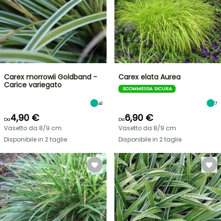
Carex morrowii Goldband -
Carex elata Aurea
Carice variegato
SCOMMESSA SICURA
41
7
4,90 €
6,90 €
Da
Da
Vasetto da 8/9 cm
Vasetto da 8/9 cm
Disponibile in 2 taglie
Disponibile in 2 taglie