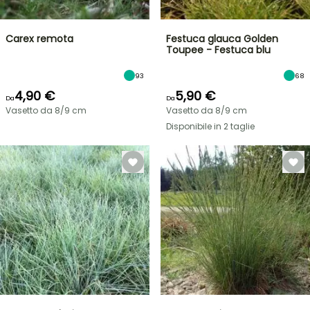
Carex remota
Festuca glauca Golden
Toupee - Festuca blu
93
68
4,90 €
5,90 €
Da
Da
Vasetto da 8/9 cm
Vasetto da 8/9 cm
Disponibile in 2 taglie