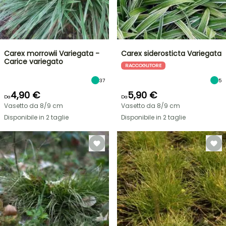
Carex morrowii Variegata -
Carex siderosticta Variegata
Carice variegato
RACCOGLITORE
37
5
4,90 €
5,90 €
Da
Da
Vasetto da 8/9 cm
Vasetto da 8/9 cm
Disponibile in 2 taglie
Disponibile in 2 taglie