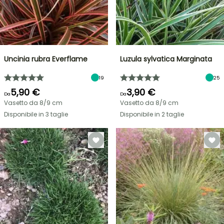
Uncinia rubra Everflame
Luzula sylvatica Marginata
19
25
5,90 €
3,90 €
Da
Da
Vasetto da 8/9 cm
Vasetto da 8/9 cm
Disponibile in 3 taglie
Disponibile in 2 taglie