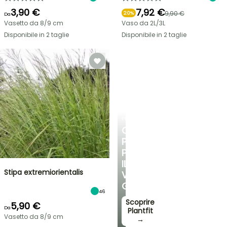
3,90 €
7,92 €
9,90 €
20%
Da
Vasetto da 8/9 cm
Vaso da 2L/3L
Disponibile in 2 taglie
Disponibile in 2 taglie
PLANTFIT
CONSIGLI
PERSONALIZZATI
PER
IL
Stipa extremiorientalis
VOSTRO
GIARDINO
46
Scoprire
5,90 €
Da
Plantfit
Vasetto da 8/9 cm
→