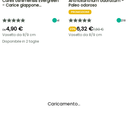
Carex oshimensis Evergreen
Anthoxanthum odoratum -
- Carice giappone…
Paleo odoroso
PROMOZIONE
41
218
4,90 €
6,32 €
7,90 €
20%
Da
Vasetto da 8/9 cm
Vasetto da 8/9 cm
Disponibile in 2 taglie
Caricamento...