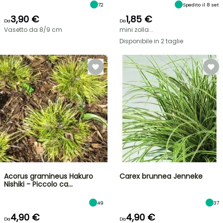
72
Spedito il 8 set
3,90 €
1,85 €
Da
Da
Vasetto da 8/9 cm
mini zolla...
Disponibile in 2 taglie
Acorus gramineus Hakuro
Carex brunnea Jenneke
Nishiki - Piccolo ca…
49
37
4,90 €
4,90 €
Da
Da