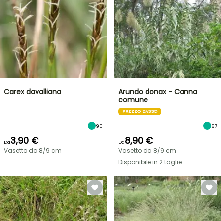
Carex davalliana
Arundo donax - Canna
comune
PREZZO BASSO
90
67
3,90 €
8,90 €
Da
Da
Vasetto da 8/9 cm
Vasetto da 8/9 cm
Disponibile in 2 taglie