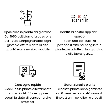
Specialisti in piante da giardino
Plantfit, la nostra app anti-
Dal 1950 coltiviamo la passione
spreco
per il verde, impegnandoci ogni
Ricevi una consulenza
giorno a offrire piante di alta
personalizzata per scegliere le
qualità e un servizio affidabile.
piante più adatte al tuo giardino
e alle tue esigenze.
Consegna rapida
Garanzia sulle piante
Ricevi le tue piante direttamente
Le nostre piante sono garantite
a casa in 24-48 ore oppure
da 6 mesi per le varietà annuali
scegli la data di consegna che
fino a 2 anni per alberi e arbusti.
preferisci.