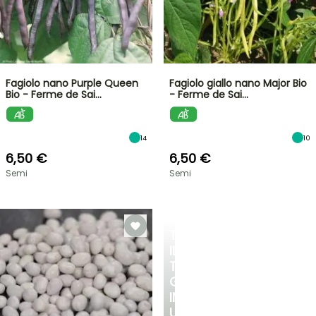
Fagiolo nano Purple Queen
Fagiolo giallo nano Major Bio
Bio - Ferme de Sai…
- Ferme de Sai…
14
10
6,50 €
6,50 €
Semi
Semi
TRASFORMA
IL
TUO
GIARDINO
IN
UN