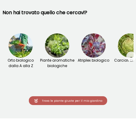
Non hai trovato quello che cercavi?
→
Orto biologico
Piante aromatiche
Atriplex biologico
Carciofi bio
dalla A alla Z
biologiche
Trova le piante giuste per il mio giardino