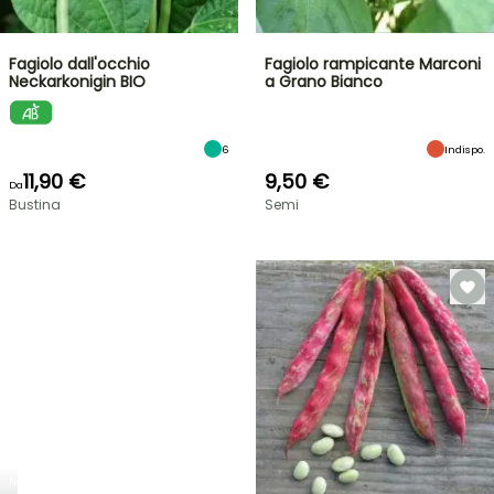
Fagiolo dall'occhio
Fagiolo rampicante Marconi
Neckarkonigin BIO
a Grano Bianco
6
Indispo.
11,90 €
9,50 €
Da
Bustina
Semi
NOVITÀ