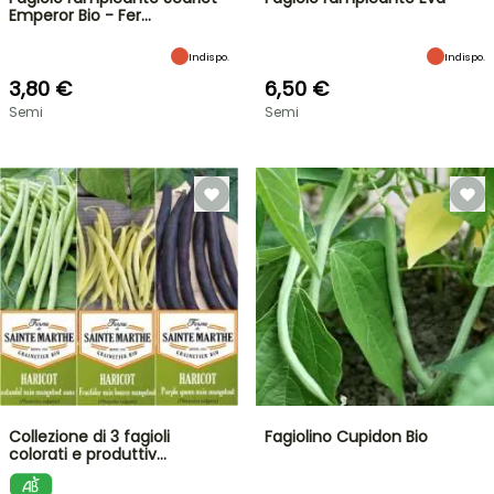
Emperor Bio - Fer…
Indispo.
Indispo.
3,80 €
6,50 €
Semi
Semi
Collezione di 3 fagioli
Fagiolino Cupidon Bio
colorati e produttiv…