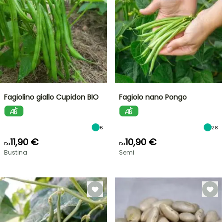
Fagiolino giallo Cupidon BIO
Fagiolo nano Pongo
6
28
11,90 €
10,90 €
Da
Da
Bustina
Semi