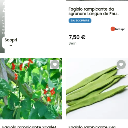
AGAPANTHUS
ZAMBEZI
Fagiolo rampicante da
sgranare Langue de Feu…
Fogliami
che
DA SCOPRIRE
incantano,
fioriture
Indispo.
che
sorprendono!
7,50 €
Scopri
Semi
→
Fagiolo rampicante Scarlet
Fagiolo rampicante Eva