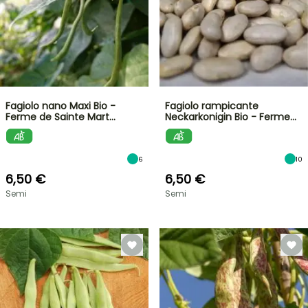
Fagiolo nano Maxi Bio -
Fagiolo rampicante
Ferme de Sainte Mart…
Neckarkonigin Bio - Ferme…
6
10
6,50 €
6,50 €
Semi
Semi
VENDITA
FLASH
FINO
AL
30%