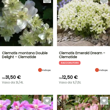
Clematis montana Double
Clematis Emerald Dream -
Delight - Clematide
Clematide
RACCOGLITORE
Indispo.
Indispo.
31,50 €
12,50 €
Da
Da
Vaso da 3L/4L
Vaso da 1L/1,5L