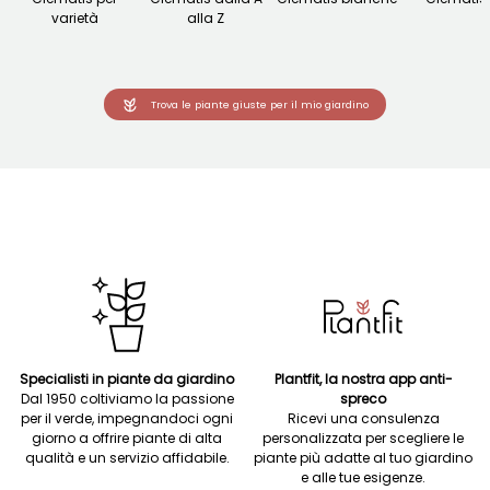
varietà
alla Z
Trova le piante giuste per il mio giardino
Specialisti in piante da giardino
Plantfit, la nostra app anti-
Dal 1950 coltiviamo la passione
spreco
per il verde, impegnandoci ogni
Ricevi una consulenza
giorno a offrire piante di alta
personalizzata per scegliere le
qualità e un servizio affidabile.
piante più adatte al tuo giardino
e alle tue esigenze.