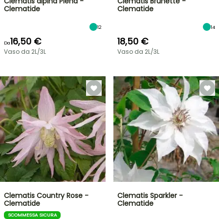
Clematis alpina Plena -
Clematis Brunette -
Clematide
Clematide
12
14
16,50 €
18,50 €
Da
Vaso da 2L/3L
Vaso da 2L/3L
Clematis Country Rose -
Clematis Sparkler -
Clematide
Clematide
SCOMMESSA SICURA