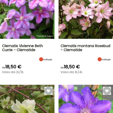
Clematis Vivienne Beth
Clematis montana Rosebud
Currie - Clematide
- Clematide
Indispo.
Indispo.
18,50 €
18,50 €
Da
Da
Vaso da 2L/3L
Vaso da 3L/4L