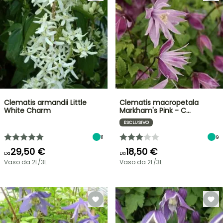
Clematis armandii Little
Clematis macropetala
White Charm
Markham's Pink - C…
ESCLUSIVO
11
9
29,50 €
18,50 €
Da
Da
Vaso da 2L/3L
Vaso da 2L/3L