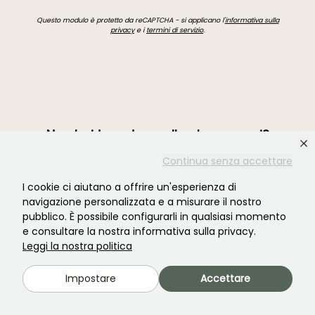
Questo modulo è protetto da reCAPTCHA - si applicano l'
informativa sulla
privacy
e i
termini di servizio
.
Non hai trovato quello che cercavi?
Continua senza accettare
I cookie ci aiutano a offrire un'esperienza di
navigazione personalizzata e a misurare il nostro
pubblico. È possibile configurarli in qualsiasi momento
e consultare la nostra informativa sulla privacy.
Leggi la nostra politica
Impostare
Accettare
Unisciti alla comunità degli amanti delle piante!