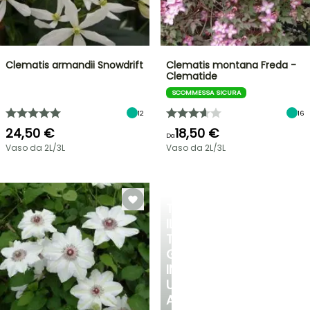
Clematis armandii Snowdrift
Clematis montana Freda -
Clematide
SCOMMESSA SICURA
12
16
24,50 €
18,50 €
Da
Vaso da 2L/3L
Vaso da 2L/3L
TRASFORMA
IL
TUO
GIARDINO
IN
UN
ANGOLO