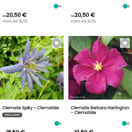
19
6
20,50 €
20,50 €
Da
Da
Vaso da 2L/3L
Vaso da 2L/3L
Clematis Spiky - Clematide
Clematis Barbara Harrington
- Clematide
ESCLUSIVO
6
15