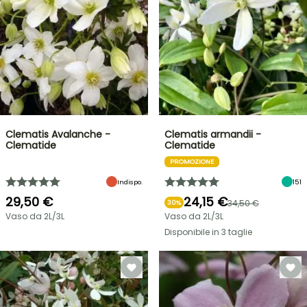
Clematis Avalanche -
Clematis armandii -
Clematide
Clematide
PROMOZIONE
Indispo.
151
29,50 €
24,15 €
34,50 €
30%
Vaso da 2L/3L
Vaso da 2L/3L
Disponibile in 3 taglie