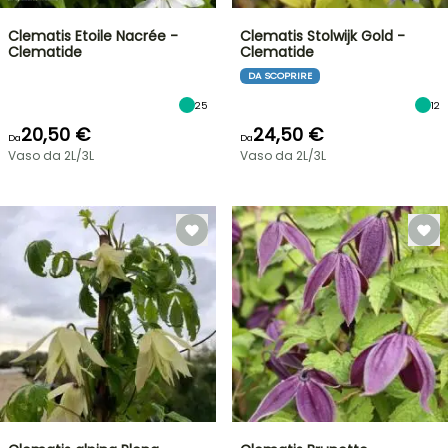
Clematis Etoile Nacrée -
Clematis Stolwijk Gold -
Clematide
Clematide
DA SCOPRIRE
25
12
20,50 €
24,50 €
Da
Da
Vaso da 2L/3L
Vaso da 2L/3L