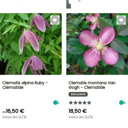
→
Clematis alpina Ruby -
Clematis montana Van
Clematide
Gogh - Clematide
ESCLUSIVO
2
6
16,50 €
18,50 €
Da
Vaso da 2L/3L
Vaso da 2L/3L