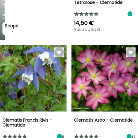
Fogliami
Tetrarose - Clematide
che
incantano,
fioriture
10
che
sorprendono!
14,50 €
Scopri
Vaso da 2L/3L
→
Clematis Francis Rivis -
Clematis Asao - Clematide
Clematide
5
39