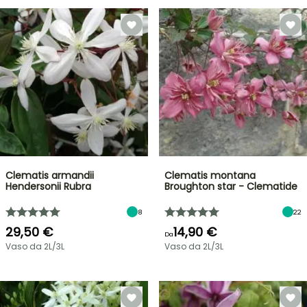
Clematis armandii
Clematis montana
Hendersonii Rubra
Broughton star - Clematide
8
22
29,50 €
14,90 €
Da
Vaso da 2L/3L
Vaso da 2L/3L