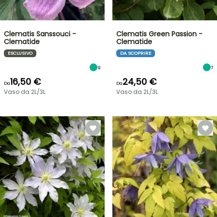
Clematis Sanssouci -
Clematis Green Passion -
Clematide
Clematide
ESCLUSIVO
DA SCOPRIRE
9
7
16,50 €
24,50 €
Da
Da
Vaso da 2L/3L
Vaso da 2L/3L