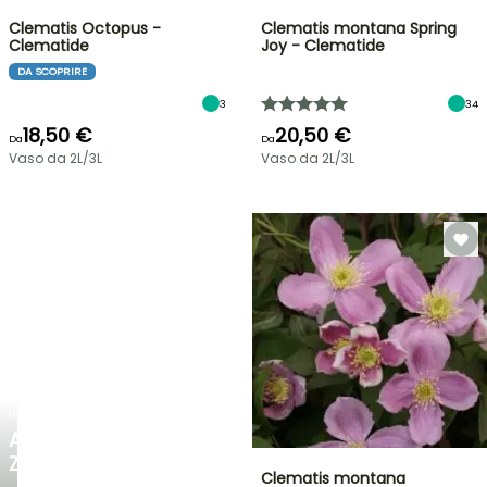
Clematis Octopus -
Clematis montana Spring
Clematide
Joy - Clematide
DA SCOPRIRE
3
34
18,50 €
20,50 €
Da
Da
Vaso da 2L/3L
Vaso da 2L/3L
NOVITÀ
AGAPANTHUS
ZAMBEZI
Clematis montana