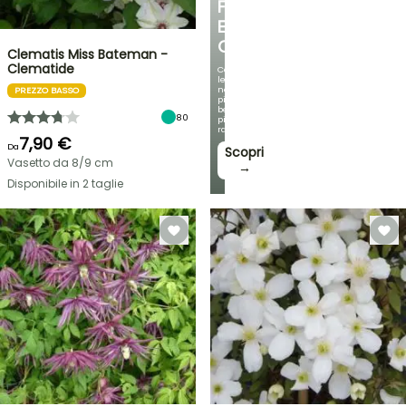
FRESCO
E
OMBREGGIATO
Clematis Miss Bateman -
Clematide
Con
le
nostre
PREZZO BASSO
più
belle
80
piante
rampicanti
7,90 €
Da
Scopri
Vasetto da 8/9 cm
→
Disponibile in 2 taglie