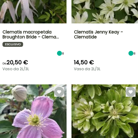
Clematis macropetala
Clematis Jenny Keay -
Broughton Bride - Clema…
Clematide
ESCLUSIVO
8
8
20,50 €
14,50 €
Da
Vaso da 2L/3L
Vaso da 2L/3L