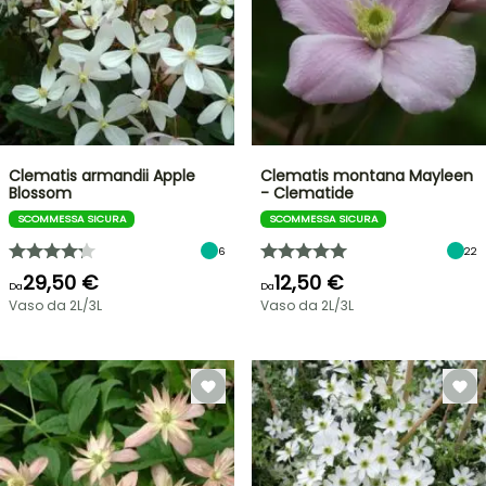
Clematis armandii Apple
Clematis montana Mayleen
Blossom
- Clematide
SCOMMESSA SICURA
SCOMMESSA SICURA
6
22
29,50 €
12,50 €
Da
Da
Vaso da 2L/3L
Vaso da 2L/3L
VENDITA
FLASH
FINO
AL
30%
DI
BULBI