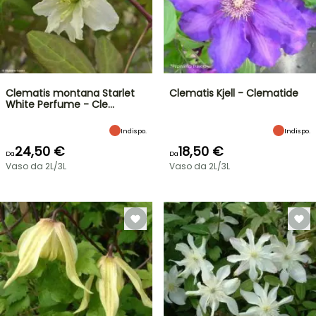
Clematis montana Starlet
Clematis Kjell - Clematide
White Perfume - Cle…
Indispo.
Indispo.
24,50 €
18,50 €
Da
Da
Vaso da 2L/3L
Vaso da 2L/3L