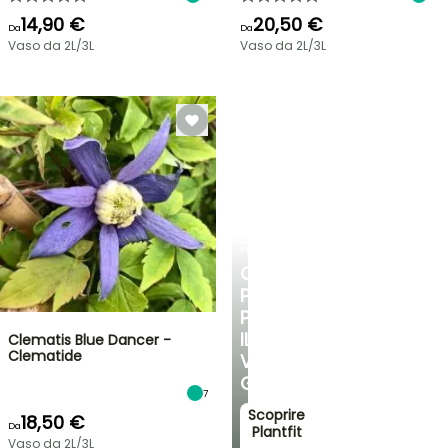
14,90 €
20,50 €
Da
Da
Vaso da 2L/3L
Vaso da 2L/3L
PLANTFIT
CONSIGLI
PERSONALIZZATI
PER
IL
Clematis Blue Dancer -
Clematide
VOSTRO
GIARDINO
7
Scoprire
18,50 €
Da
Plantfit
Vaso da 2L/3L