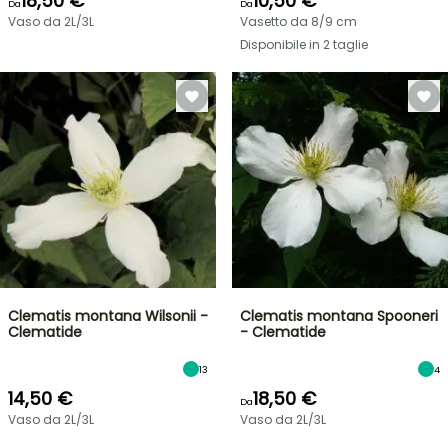
18,50 €
10,50 €
Da
Da
Vaso da 2L/3L
Vasetto da 8/9 cm
Disponibile in 2 taglie
Clematis montana Wilsonii -
Clematis montana Spooneri
Clematide
- Clematide
13
4
14,50 €
18,50 €
Da
Vaso da 2L/3L
Vaso da 2L/3L