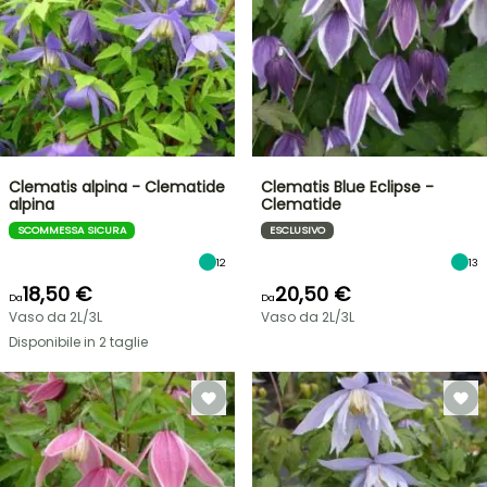
Clematis alpina - Clematide
Clematis Blue Eclipse -
alpina
Clematide
SCOMMESSA SICURA
ESCLUSIVO
12
13
18,50 €
20,50 €
Da
Da
Vaso da 2L/3L
Vaso da 2L/3L
Disponibile in 2 taglie