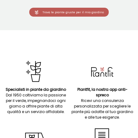
Trova le piante giuste per il mio giardino
Specialisti in piante da giardino
Plantfit, la nostra app anti-
Dal 1950 coltiviamo la passione
spreco
per il verde, impegnandoci ogni
Ricevi una consulenza
giorno a offrire piante di alta
personalizzata per scegliere le
qualità e un servizio affidabile.
piante più adatte al tuo giardino
e alle tue esigenze.