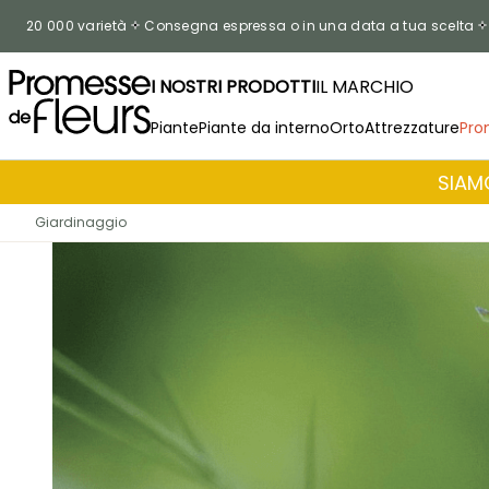
Salta al contenuto
20 000 varietà
Consegna espressa o in una data a tua scelta
I NOSTRI PRODOTTI
IL MARCHIO
Piante
Piante da interno
Orto
Attrezzature
Pro
SIAMO
Giardinaggio