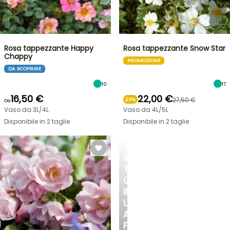
Rosa tappezzante Happy
Rosa tappezzante Snow Star
Chappy
PROMOZIONE
DA SCOPRIRE
10
17
16,50 €
22,00 €
27,50 €
20%
Da
Vaso da 3L/4L
Vaso da 4L/5L
Disponibile in 2 taglie
Disponibile in 2 taglie
TRASFORMA
IL
TUO
GIARDINO
IN
UN
ANGOLO
FRESCO