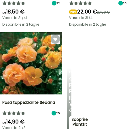
22
30
18,50 €
22,00 €
27,50 €
20%
Da
Vaso da 3L/4L
Vaso da 3L/4L
Disponibile in 2 taglie
Disponibile in 2 taglie
PLANTFIT
CONSIGLI
PERSONALIZZATI
PER
IL
Rosa tappezzante Sedana
VOSTRO
GIARDINO
25
Scoprire
14,90 €
Da
Plantfit
Vaso da 2L/3L