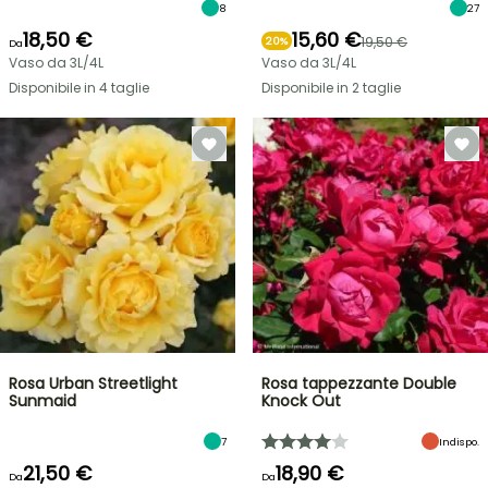
8
27
18,50 €
15,60 €
19,50 €
20%
Da
Vaso da 3L/4L
Vaso da 3L/4L
Disponibile in 4 taglie
Disponibile in 2 taglie
Rosa Urban Streetlight
Rosa tappezzante Double
Sunmaid
Knock Out
7
Indispo.
21,50 €
18,90 €
Da
Da