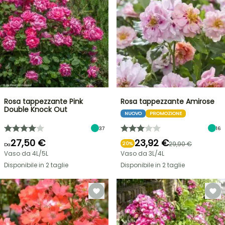
Rosa tappezzante Pink
Rosa tappezzante Amirose
Double Knock Out
NUOVO
PROMOZIONE
37
16
27,50 €
23,92 €
29,90 €
20%
Da
Vaso da 4L/5L
Vaso da 3L/4L
Disponibile in 2 taglie
Disponibile in 2 taglie