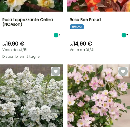
Rosa tappezzante Celina
Rosa Bee Proud
(NOAson)
NUOVO
6
7
19,90 €
14,90 €
Da
Da
Vaso da 4L/5L
Vaso da 3L/4L
Disponibile in 2 taglie