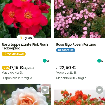
8
g
13
h
Rosa tappezzante Pink Flash
Rosa Rigo Rosen Fortuna
Trakeeplac
DA SCOPRIRE
VENDITA FLASH
21
13
17,15 €
22,50 €
24,50 €
-
30
%
Da
Vaso da 4L/5L
Vaso da 2L/3L
Disponibile in 2 taglie
Disponibile in 2 taglie