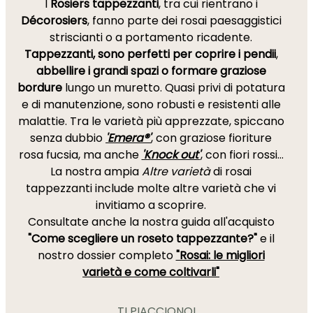
I
Rosiers tappezzanti
, tra cui rientrano i
Décorosiers
, fanno parte dei rosai paesaggistici
striscianti o a portamento ricadente.
Tappezzanti, sono perfetti per coprire i pendii
,
abbellire i grandi spazi o formare graziose
bordure
lungo un muretto. Quasi privi di potatura
e di manutenzione, sono robusti e resistenti alle
malattie. Tra le varietà più apprezzate, spiccano
senza dubbio
'Emera®'
, con graziose fioriture
rosa fucsia, ma anche
'Knock out'
, con fiori rossi...
La nostra ampia
Altre varietà
di rosai
tappezzanti include molte altre varietà che vi
invitiamo a scoprire.
Consultate anche la nostra guida all'acquisto
"Come scegliere un roseto tappezzante?"
e il
nostro dossier completo
"Rosai: le migliori
varietà e come coltivarli"
TI PIACCIONO!