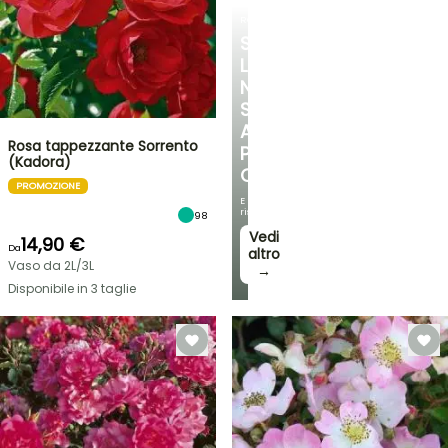
ROSE
SCOPRITE
LA
NOSTRA
SELEZIONE
A
Rosa tappezzante Sorrento
PREZZI
(Kadora)
CONVENIENTI
PROMOZIONE
E
risparmiate!
98
Vedi
14,90 €
Da
altro
Vaso da 2L/3L
→
Disponibile in 3 taglie
VENDITA
FLASH
FINO
AL
30%
DI
BULBI