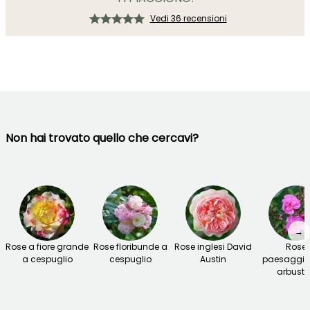
Vedi 36 recensioni
Non hai trovato quello che cercavi?
→
Rose a fiore grande
Rose floribunde a
Rose inglesi David
Rose
a cespuglio
cespuglio
Austin
paesaggis
arbusti