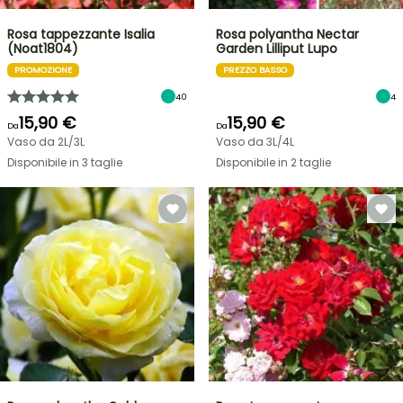
Rosa tappezzante Isalia
Rosa polyantha Nectar
(Noat1804)
Garden Lilliput Lupo
PROMOZIONE
PREZZO BASSO
40
4
15,90 €
15,90 €
Da
Da
Vaso da 2L/3L
Vaso da 3L/4L
Disponibile in 3 taglie
Disponibile in 2 taglie