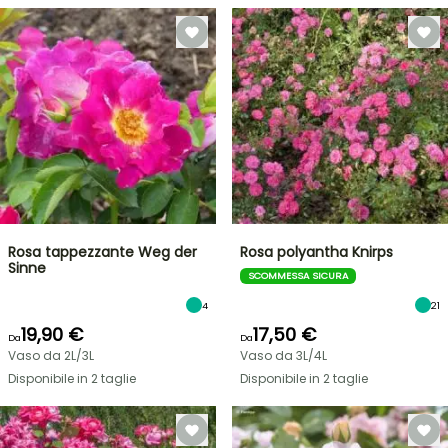
Rosa tappezzante Weg der
Rosa polyantha Knirps
Sinne
SCOMMESSA SICURA
4
21
19,90 €
17,50 €
Da
Da
Vaso da 2L/3L
Vaso da 3L/4L
Disponibile in 2 taglie
Disponibile in 2 taglie