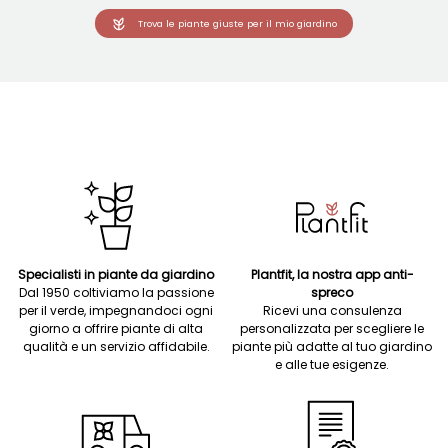
Trova le piante giuste per il mio giardino
Specialisti in piante da giardino
Plantfit, la nostra app anti-
Dal 1950 coltiviamo la passione
spreco
per il verde, impegnandoci ogni
Ricevi una consulenza
giorno a offrire piante di alta
personalizzata per scegliere le
qualità e un servizio affidabile.
piante più adatte al tuo giardino
e alle tue esigenze.