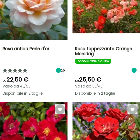
Rosa antica Perle d'or
Rosa tappezzante Orange
Morsdag
SCOMMESSA SICURA
20
1
22,50 €
25,50 €
Da
Da
Vaso da 4L/5L
Vaso da 3L/4L
Disponibile in 2 taglie
Disponibile in 2 taglie