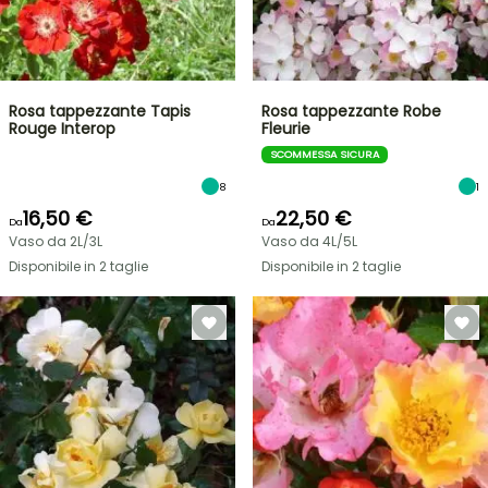
Rosa tappezzante Tapis
Rosa tappezzante Robe
Rouge Interop
Fleurie
SCOMMESSA SICURA
8
1
16,50 €
22,50 €
Da
Da
Vaso da 2L/3L
Vaso da 4L/5L
Disponibile in 2 taglie
Disponibile in 2 taglie