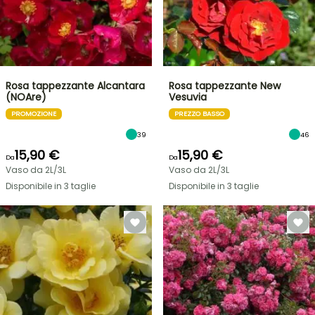
Rosa tappezzante Alcantara
Rosa tappezzante New
(NOAre)
Vesuvia
PROMOZIONE
PREZZO BASSO
39
46
15,90 €
15,90 €
Da
Da
Vaso da 2L/3L
Vaso da 2L/3L
Disponibile in 3 taglie
Disponibile in 3 taglie