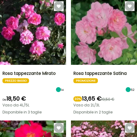
Rosa tappezzante Mirato
Rosa tappezzante Satina
PREZZO BASSO
PROMOZIONE
14
52
18,50 €
13,65 €
19,50 €
30%
Da
Vaso da 4L/5L
Vaso da 2L/3L
Disponibile in 3 taglie
Disponibile in 2 taglie