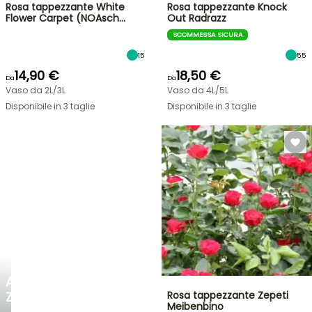
Rosa tappezzante White
Rosa tappezzante Knock
Flower Carpet (NOAsch…
Out Radrazz
SCOMMESSA SICURA
15
55
14,90 €
18,50 €
Da
Da
Vaso da 2L/3L
Vaso da 4L/5L
Disponibile in 3 taglie
Disponibile in 3 taglie
NOVITÀ
AGAPANTHUS
ZAMBEZI
Rosa tappezzante Zepeti
Meibenbino