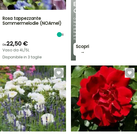
E
OMBREGGIATO
Rosa tappezzante
Con
le
Sommermelodie (NOAmel)
nostre
più
belle
11
piante
rampicanti
22,50 €
Da
Scopri
Vaso da 4L/5L
→
Disponibile in 3 taglie