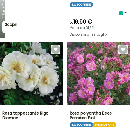
Fogliami
che
DA SCOPRIRE
incantano,
fioriture
122
che
sorprendono!
18,50 €
Da
Scopri
Vaso da 3L/4L
→
Disponibile in 3 taglie
Rosa tappezzante Rigo
Rosa polyantha Bees
Diamant
Paradise Pink
DA SCOPRIRE
PROMOZIONE