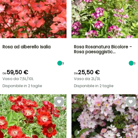
Rosa ad alberello Isalia
Rosa Rosanatura Bicolore -
Rosa paesaggistic…
3
3
59,50 €
25,50 €
Da
Da
Vaso da 7,5L/10L
Vaso da 2L/3L
Disponibile in 2 taglie
Disponibile in 2 taglie