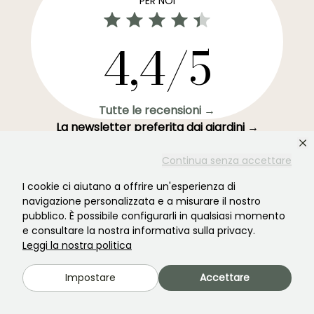
PER NOI
4,4/5
Tutte le recensioni →
La newsletter preferita dai giardini →
Ricevi le nostre ultime notizie e idee per goderti il tuo
Continua senza accettare
giardino tutto l'anno.
I cookie ci aiutano a offrire un'esperienza di
navigazione personalizzata e a misurare il nostro
pubblico. È possibile configurarli in qualsiasi momento
e consultare la nostra informativa sulla privacy.
Accedi →
Leggi la nostra politica
Impostare
Accettare
Questo modulo è protetto da reCAPTCHA - si applicano l'
informativa sulla
privacy
e i
termini di servizio
.