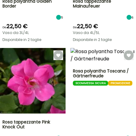
Rosa polyantha Golden
Rosa tappezzante
Border
Mainaufeuer
5
6
22,50 €
22,50 €
Da
Da
Vaso da 3L/4L
Vaso da 4L/5L
Disponibile in 2 taglie
Disponibile in 2 taglie
Rosa polyantha Toscana /
Gärtnerfreude
SCOMMESSA SICURA
PROMOZIONE
Rosa tappezzante Pink
Knock Out