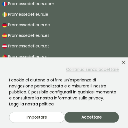
Promessedefleurs.com
Promessedefleurs.ie
Promessedefleurs.de
Promessedefleurs.es
Promessedefleurs.at
Promessedefleurs.pt
Promessedefleurs.nl
Continua senza accettare
Promessedefleurs.be
I cookie ci aiutano a offrire un'esperienza di
navigazione personalizzata e a misurare il nostro
Promessedefleurs.ch
pubblico. È possibile configurarli in qualsiasi momento
e consultare la nostra informativa sulla privacy.
Leggi la nostra politica
2026 ©Promesse de fleurs - Tutti i diritti riservati.
Impostare
Accettare
Informazioni legali
-
Termini e condizioni
-
Informativa sulla privacy
Promesse de fleurs, un'azienda familiare al servizio di tutti i giardinieri.