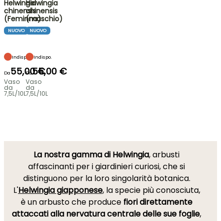
Helwingia
Helwingia
chinensis
chinensis
(Feminna)
(maschio)
NUOVO
NUOVO
Indispo.
Indispo.
55,00 €
55,00 €
Da
Da
Vaso
Vaso
da
da
7,5L/10L
7,5L/10L
La nostra gamma di Helwingia
, arbusti
affascinanti per i giardinieri curiosi, che si
distinguono per la loro singolarità botanica.
L'
Helwingia giapponese
, la specie più conosciuta,
è un arbusto che produce
fiori direttamente
attaccati alla nervatura centrale delle sue foglie
,