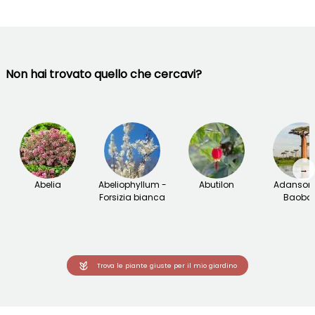
Non hai trovato quello che cercavi?
→
Abelia
Abeliophyllum -
Abutilon
Adansoni
Forsizia bianca
Baoba
Trova le piante giuste per il mio giardino