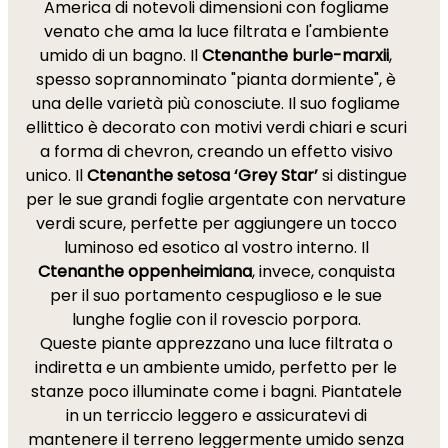
America di notevoli dimensioni con fogliame
venato che ama la luce filtrata e l'ambiente
umido di un bagno. Il
Ctenanthe burle-marxii
,
spesso soprannominato "pianta dormiente", è
una delle varietà più conosciute. Il suo fogliame
ellittico è decorato con motivi verdi chiari e scuri
a forma di chevron, creando un effetto visivo
unico. Il
Ctenanthe setosa ‘Grey Star’
si distingue
per le sue grandi foglie argentate con nervature
verdi scure, perfette per aggiungere un tocco
luminoso ed esotico al vostro interno. Il
Ctenanthe oppenheimiana
, invece, conquista
per il suo portamento cespuglioso e le sue
lunghe foglie con il rovescio porpora.
Queste piante apprezzano una luce filtrata o
indiretta e un ambiente umido, perfetto per le
stanze poco illuminate come i bagni. Piantatele
in un terriccio leggero e assicuratevi di
mantenere il terreno leggermente umido senza