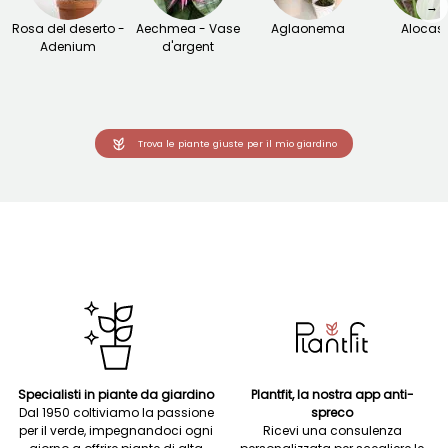
→
Rosa del deserto -
Aechmea - Vase
Aglaonema
Alocas
Adenium
d'argent
Trova le piante giuste per il mio giardino
Specialisti in piante da giardino
Plantfit, la nostra app anti-
Dal 1950 coltiviamo la passione
spreco
per il verde, impegnandoci ogni
Ricevi una consulenza