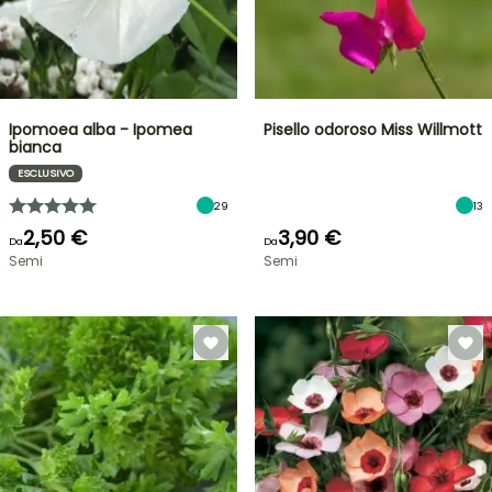
Ipomoea alba - Ipomea
Pisello odoroso Miss Willmott
bianca
ESCLUSIVO
29
13
2,50 €
3,90 €
Da
Da
Semi
Semi