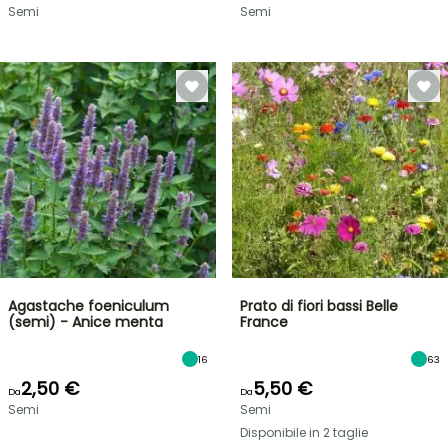
Semi
Semi
Agastache foeniculum
Prato di fiori bassi Belle
(semi) - Anice menta
France
16
63
2,50 €
5,50 €
Da
Da
Semi
Semi
Disponibile in 2 taglie