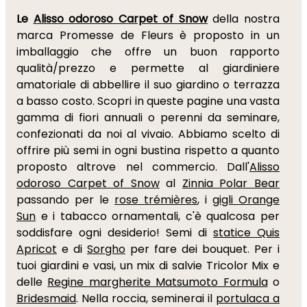
Le
Alisso odoroso Carpet of Snow
della nostra
marca Promesse de Fleurs è proposto in un
imballaggio che offre un buon rapporto
qualità/prezzo e permette al giardiniere
amatoriale di abbellire il suo giardino o terrazza
a basso costo. Scopri in queste pagine una vasta
gamma di fiori annuali o perenni da seminare,
confezionati da noi al vivaio. Abbiamo scelto di
offrire più semi in ogni bustina rispetto a quanto
proposto altrove nel commercio. Dall'
Alisso
odoroso Carpet of Snow
al
Zinnia Polar Bear
passando per le
rose trémières
, i
gigli Orange
Sun
e i tabacco ornamentali, c'è qualcosa per
soddisfare ogni desiderio! Semi di
statice Quis
Apricot
e di
Sorgho
per fare dei bouquet. Per i
tuoi giardini e vasi, un mix di salvie Tricolor Mix e
delle
Regine margherite Matsumoto Formula
o
Bridesmaid
. Nella roccia, seminerai il
portulaca a