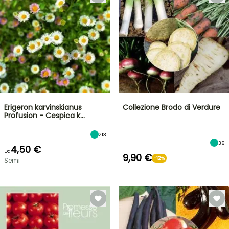
Erigeron karvinskianus
Collezione Brodo di Verdure
Profusion - Cespica k…
213
36
4,50 €
Da
9,90 €
-12%
Semi