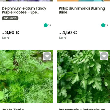
Delphinium elatum Fancy
Phlox drummondii Blushing
Purple Picotee - Spe…
Bride
ESCLUSIVO
59
22
3,90 €
4,50 €
Da
Da
Semi
Semi