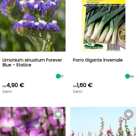
Limonium sinuatum Forever
Porro Gigante invernale
Blue - Statice
17
34
4,90 €
1,60 €
Da
Da
Semi
Semi
VENDITA
FLASH
FINO
AL
30%