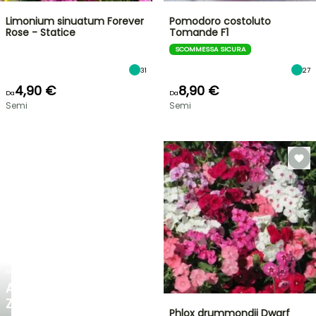
Limonium sinuatum Forever
Pomodoro costoluto
Rose - Statice
Tomande F1
SCOMMESSA SICURA
31
27
4,90 €
8,90 €
Da
Da
Semi
Semi
NOVITÀ
AGAPANTHUS
ZAMBEZI
Phlox drummondii Dwarf