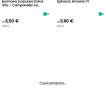
Ipomoea purpurea Dolce
Spinacio Amazon F1
Vita - Campanella tur…
19
17
3,50 €
3,90 €
Da
Da
Semi
Semi
Caricamento...