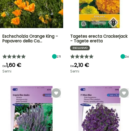
Eschscholzia Orange King -
Tagetes erecta Crackerjack
Papavero della Ca…
- Tagete eretta
ESCLUSIVO
271
24
1,60 €
2,10 €
Da
Da
Semi
Semi