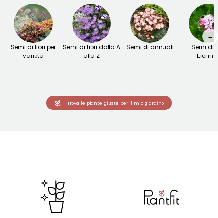
→
Semi di fiori per
Semi di fiori dalla A
Semi di annuali
Semi di fi
varietà
alla Z
biennal
Trova le piante giuste per il mio giardino