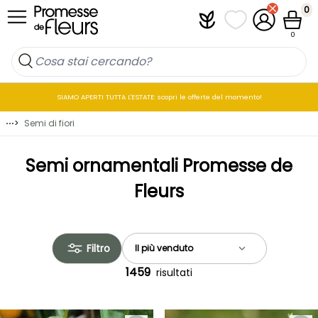
Salta al contenuto
0
Plantfit
I miei elenchi di p
Il mio accou
Cestin
0
SIAMO APERTI TUTTA L'ESTATE: scopri le offerte del momento!
⋯
>
Semi di fiori
Semi ornamentali Promesse de
Fleurs
Filtro
1459
risultati