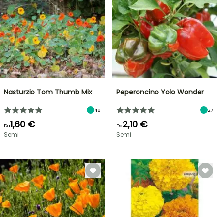
Nasturzio Tom Thumb Mix
Peperoncino Yolo Wonder
48
27
1,60 €
2,10 €
Da
Da
Semi
Semi