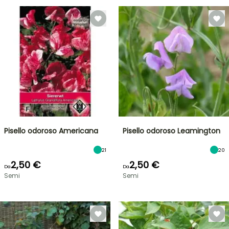
Pisello odoroso Americana
Pisello odoroso Leamington
21
20
2,50 €
2,50 €
Da
Da
Semi
Semi