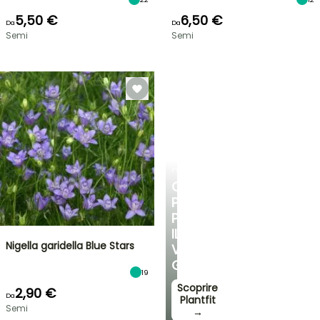
5,50 €
6,50 €
Da
Da
Semi
Semi
PLANTFIT
CONSIGLI
PERSONALIZZATI
PER
IL
Nigella garidella Blue Stars
VOSTRO
GIARDINO
19
Scoprire
2,90 €
Da
Plantfit
Semi
→