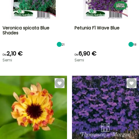
Veronica spicata Blue
Petunia F1 Wave Blue
Shades
21
18
2,10 €
6,90 €
Da
Da
Semi
Semi