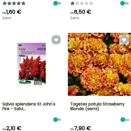
81
35
1,60 €
6,50 €
Da
Da
Semi
Semi
Salvia splendens St John's
Tagetes patula Strawberry
Fire - Salvi…
Blonde (semi)
15
24
2,10 €
7,90 €
Da
Da