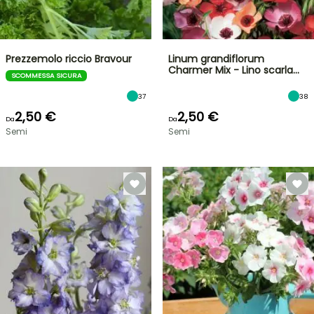
Prezzemolo riccio Bravour
Linum grandiflorum
Charmer Mix - Lino scarla…
SCOMMESSA SICURA
37
38
2,50 €
2,50 €
Da
Da
Semi
Semi