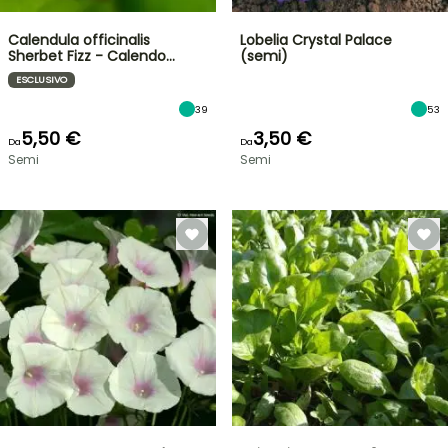
Calendula officinalis
Lobelia Crystal Palace
Sherbet Fizz - Calendo…
(semi)
ESCLUSIVO
39
53
5,50 €
3,50 €
Da
Da
Semi
Semi