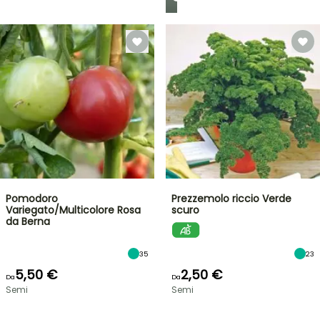
Pomodoro
Prezzemolo riccio Verde
Variegato/Multicolore Rosa
scuro
da Berna
35
23
5,50 €
2,50 €
Da
Da
Semi
Semi