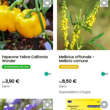
Peperone Yellow California
Melilotus officinalis -
Wonder
Meliloto comune
SCOMMESSA SICURA
PROMOZIONE
37
67
3,90 €
6,50 €
Da
Da
Semi
Semi
Disponibile in 3 taglie