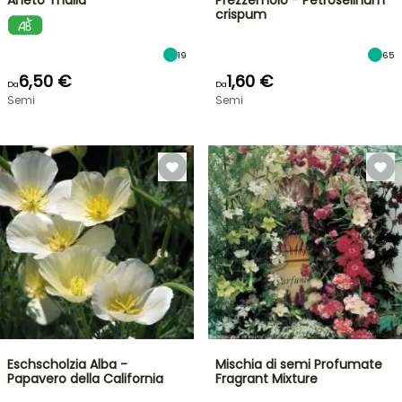
Aneto Thalia
Prezzemolo - Petroselinum
crispum
19
65
6,50 €
1,60 €
Da
Da
Semi
Semi
Eschscholzia Alba -
Mischia di semi Profumate
Papavero della California
Fragrant Mixture