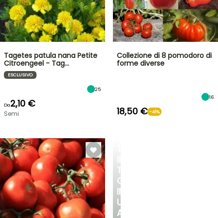
Tagetes patula nana Petite
Collezione di 8 pomodoro di
Citroengeel - Tag…
forme diverse
ESCLUSIVO
25
16
2,10 €
Da
18,50 €
-41%
Semi
TRASFORMA
IL
TUO
GIARDINO
IN
UN
ANGOLO