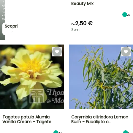
Fogliami
Beauty Mix
che
incantano,
fioriture
23
che
sorprendono!
2,50 €
Da
Scopri
Semi
→
Tagetes patula Alumia
Corymbia citriodora Lemon
Vanilla Cream - Tagete
Bush - Eucalipto c…
22
12