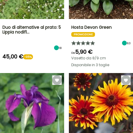
Duo di alternative al prato: 5
Hosta Devon Green
Lippia nodifl…
PROMOZIONE
63
18
5,90 €
Da
45,00 €
-35%
Vasetto da 8/9 cm
Disponibile in 3 taglie