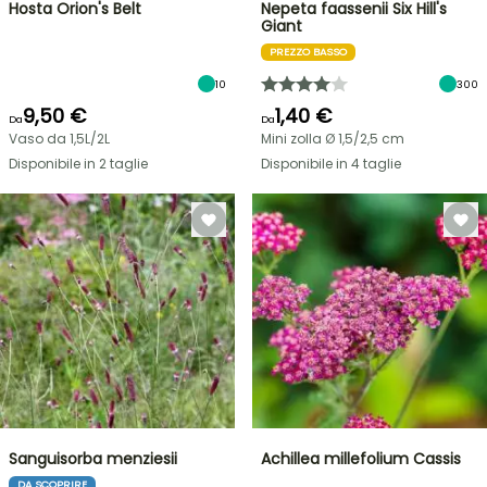
Hosta Orion's Belt
Nepeta faassenii Six Hill's
Giant
PREZZO BASSO
10
300
9,50 €
1,40 €
Da
Da
Vaso da 1,5L/2L
Mini zolla Ø 1,5/2,5 cm
Disponibile in 2 taglie
Disponibile in 4 taglie
Sanguisorba menziesii
Achillea millefolium Cassis
DA SCOPRIRE