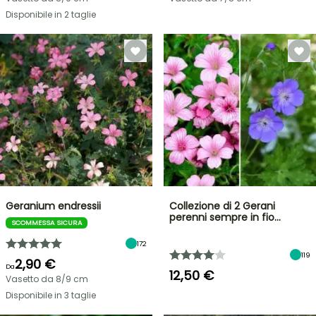
Disponibile in 2 taglie
Geranium endressii
Collezione di 2 Gerani
perenni sempre in fio…
SCOMMESSA SICURA
172
119
2,90 €
Da
12,50 €
Vasetto da 8/9 cm
Disponibile in 3 taglie