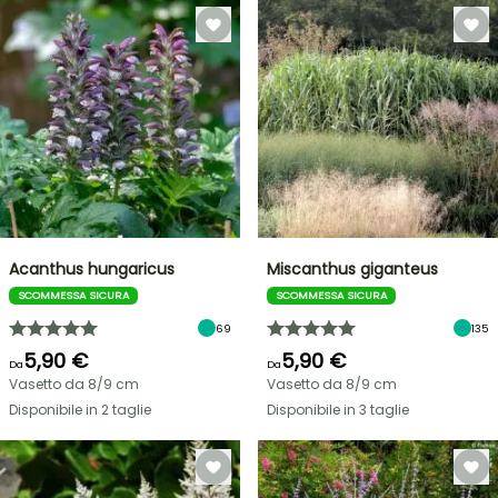
Acanthus hungaricus
Miscanthus giganteus
SCOMMESSA SICURA
SCOMMESSA SICURA
69
135
5,90 €
5,90 €
Da
Da
Vasetto da 8/9 cm
Vasetto da 8/9 cm
Disponibile in 2 taglie
Disponibile in 3 taglie