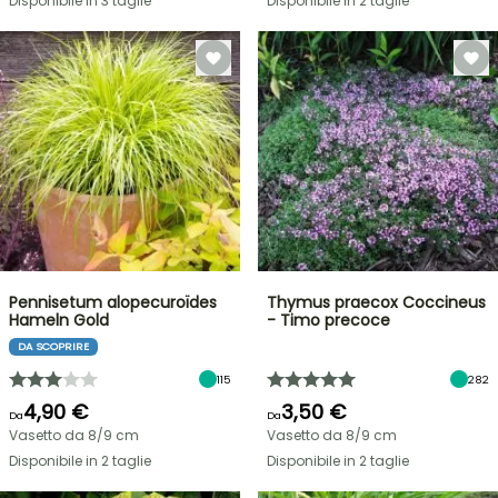
Disponibile in 3 taglie
Disponibile in 2 taglie
Pennisetum alopecuroïdes
Thymus praecox Coccineus
Hameln Gold
- Timo precoce
DA SCOPRIRE
115
282
4,90 €
3,50 €
Da
Da
Vasetto da 8/9 cm
Vasetto da 8/9 cm
Disponibile in 2 taglie
Disponibile in 2 taglie