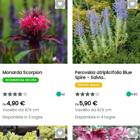
Monarda Scorpion
Perovskia atriplicifolia Blue
Spire - Salvia…
SCOMMESSA SICURA
PREZZO BASSO
42
582
4,90 €
5,90 €
Da
Da
Vasetto da 8/9 cm
Vasetto da 8/9 cm
Disponibile in 3 taglie
Disponibile in 4 taglie