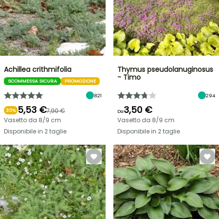
Achillea crithmifolia
Thymus pseudolanuginosus
- Timo
SCOMMESSA SICURA
PROMOZIONE
821
294
5,53 €
3,50 €
7,90 €
30%
Da
Vasetto da 8/9 cm
Vasetto da 8/9 cm
Disponibile in 2 taglie
Disponibile in 2 taglie