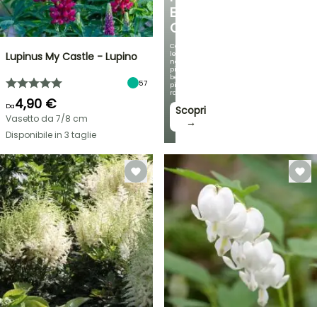
E
OMBREGGIATO
Con
le
Lupinus My Castle - Lupino
nostre
più
belle
57
piante
rampicanti
4,90 €
Da
Scopri
Vasetto da 7/8 cm
→
Disponibile in 3 taglie