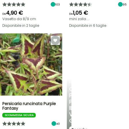
103
95
4,90 €
1,05 €
Da
Da
Vasetto da 8/9 cm
mini zolla...
Disponibile in 2 taglie
Disponibile in 6 taglie
PLANTFIT
CONSIGLI
PERSONALIZZATI
PER
Persicaria runcinata Purple
IL
Fantasy
VOSTRO
SCOMMESSA SICURA
GIARDINO
40