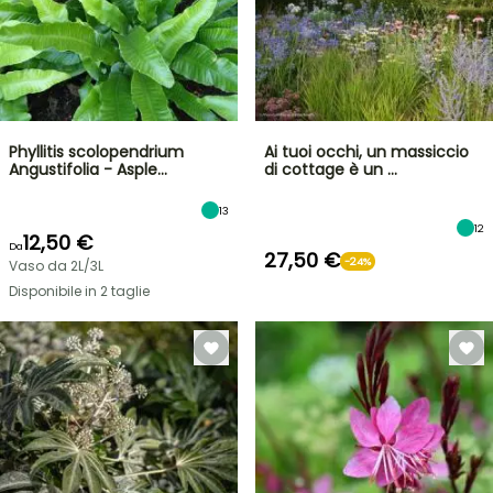
Phyllitis scolopendrium
Ai tuoi occhi, un massiccio
Angustifolia - Asple…
di cottage è un …
13
12
12,50 €
Da
27,50 €
-24%
Vaso da 2L/3L
Disponibile in 2 taglie