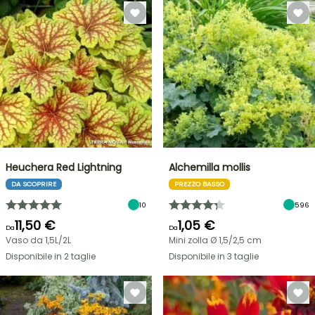
Heuchera Red Lightning
Alchemilla mollis
DA SCOPRIRE
PREZZO BASSO
10
596
11,50 €
1,05 €
Da
Da
Vaso da 1,5L/2L
Mini zolla Ø 1,5/2,5 cm
Disponibile in 2 taglie
Disponibile in 3 taglie