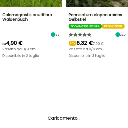
Calamagrostis acutiflora
Pennisetum alopecuroïdes
Waldenbuch
Gelbstiel
SCOMMESSA SICURA
PROMOZIONE
86
360
4,90 €
6,32 €
7,90 €
20%
Da
Vasetto da 8/9 cm
Vasetto da 8/9 cm
Disponibile in 2 taglie
Disponibile in 3 taglie
Caricamento...