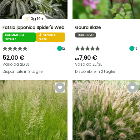
10
g
14
h
Fatsia japonica Spider's Web
Gaura Blaze
SCOMMESSA
VENDITA
ESCLUSIVO
SICURA
FLASH
12
15
52,00 €
7,90 €
Da
Vaso da 2L/3L
Vaso da 2L/3L
Disponibile in 3 taglie
Disponibile in 2 taglie