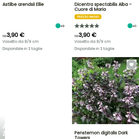
Astilbe arendsii Ellie
Dicentra spectabilis Alba -
Cuore di Maria
PREZZO BASSO
49
40
3,90 €
3,90 €
Da
Da
Vasetto da 8/9 cm
Vasetto da 8/9 cm
Disponibile in 3 taglie
Disponibile in 3 taglie
NOVITÀ
AGAPANTHUS
ZAMBEZI
Penstemon digitalis Dark
Towers