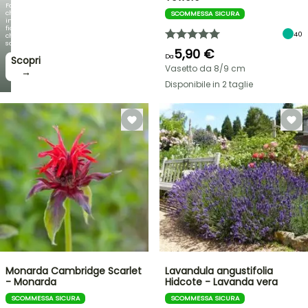
Fogliami
che
SCOMMESSA SICURA
incantano,
fioriture
40
che
sorprendono!
5,90 €
Da
Scopri
Vasetto da 8/9 cm
→
Disponibile in 2 taglie
Monarda Cambridge Scarlet
Lavandula angustifolia
- Monarda
Hidcote - Lavanda vera
SCOMMESSA SICURA
SCOMMESSA SICURA