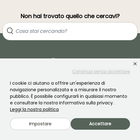
Non hai trovato quello che cercavi?
Continua senza accettare
I cookie ci aiutano a offrire un'esperienza di
Unisciti alla comunità degli amanti delle piante!
navigazione personalizzata e a misurare il nostro
pubblico. È possibile configurarli in qualsiasi momento
e consultare la nostra informativa sulla privacy.
Leggi la nostra politica
Impostare
Accettare
PROMESSE DE FLEURS
SERVIZI