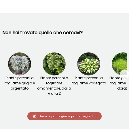
Non hai trovato quello che cercavi?
→
Piante perenni a
Piante perenni a
Piante perenni a
Piante pere
fogliame grigio e
fogliame
fogliame variegato
fogliame g
argentato
ornamentale, dalla
dorat
A alla Z
Trova le piante giuste per il mio giardino