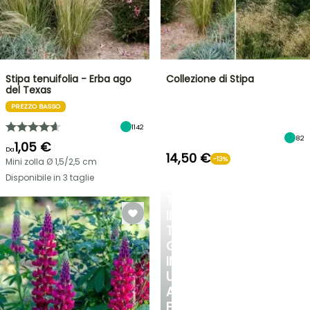
Stipa tenuifolia - Erba ago
Collezione di Stipa
del Texas
PREZZO BASSO
1142
82
1,05 €
Da
14,50 €
-13%
Mini zolla Ø 1,5/2,5 cm
Disponibile in 3 taglie
TRASFORMA
IL
TUO
GIARDINO
IN
UN
ANGOLO
FRESCO