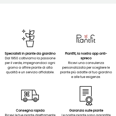
Specialisti in piante da giardino
Plantfit, la nostra app anti-
Dal 1950 coltiviamo la passione
spreco
per il verde, impegnandoci ogni
Ricevi una consulenza
giorno a offrire piante di alta
personalizzata per scegliere le
qualità e un servizio affidabile.
piante più adatte al tuo giardino
e alle tue esigenze.
Consegna rapida
Garanzia sulle piante
Ricevi le tue piante direttamente
Le nostre piante sono garantite