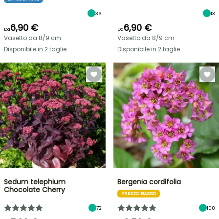
36
13
6,90 €
6,90 €
Da
Da
Vasetto da 8/9 cm
Vasetto da 8/9 cm
Disponibile in 2 taglie
Disponibile in 2 taglie
Sedum telephium
Bergenia cordifolia
Chocolate Cherry
PREZZO BASSO
72
108