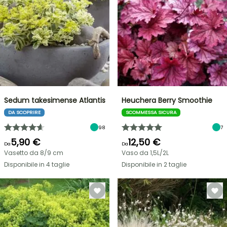
Sedum takesimense Atlantis
Heuchera Berry Smoothie
DA SCOPRIRE
SCOMMESSA SICURA
98
7
5,90 €
12,50 €
Da
Da
Vasetto da 8/9 cm
Vaso da 1,5L/2L
Disponibile in 4 taglie
Disponibile in 2 taglie
VENDITA
FLASH
FINO
AL
30%