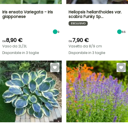
Iris ensata Variegata - Iris
Heliopsis helianthoides var.
giapponese
scabra Funky Sp…
ESCLUSIVO
9
66
8,90 €
7,90 €
Da
Da
Vaso da 2L/3L
Vasetto da 8/9 cm
Disponibile in 3 taglie
Disponibile in 3 taglie