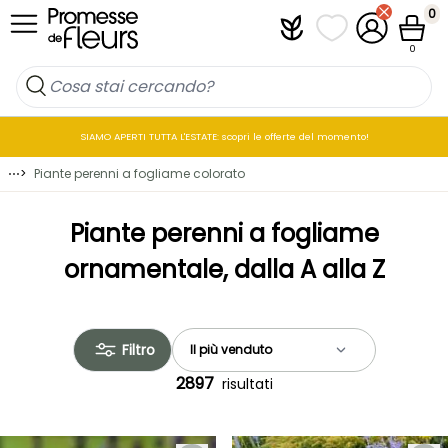
Salta al contenuto
0
Plantfit
I miei elenchi di p
Il mio accou
Cestin
0
SIAMO APERTI TUTTA L'ESTATE: scopri le offerte del momento!
⋯
>
Piante perenni a fogliame colorato
Piante perenni a fogliame
ornamentale, dalla A alla Z
Filtro
2897
risultati