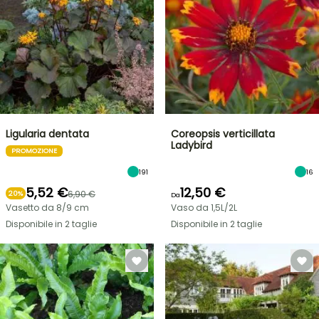
Ligularia dentata
Coreopsis verticillata
Ladybird
PROMOZIONE
191
16
5,52 €
12,50 €
6,90 €
20%
Da
Vasetto da 8/9 cm
Vaso da 1,5L/2L
Disponibile in 2 taglie
Disponibile in 2 taglie