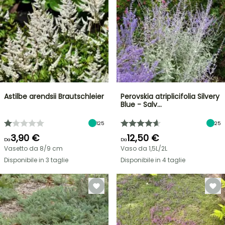
Astilbe arendsii Brautschleier
Perovskia atriplicifolia Silvery
Blue - Salv…
125
25
3,90 €
12,50 €
Da
Da
Vasetto da 8/9 cm
Vaso da 1,5L/2L
Disponibile in 3 taglie
Disponibile in 4 taglie