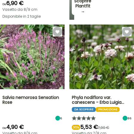
Scoprire
6,90 €
Da
Plantfit
Vasetto da 8/9 cm
→
Disponibile in 2 taglie
Salvia nemorosa Sensation
Phyla nodiflora var.
Rose
canescens - Erba Luigia…
DA SCOPRIRE
PROMOZIONE
6
86
4,90 €
5,53 €
7,90 €
30%
Da
Vasetto da 8/9 cm
Vasetto da 7/8 cm