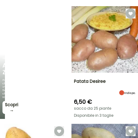
NOVITÀ
AGAPANTHUS
ZAMBEZI
Fogliami
Patata Desiree
che
incantano,
fioriture
Indispo.
che
sorprendono!
6,50 €
Scopri
sacco da 25 piante
→
Disponibile in 3 taglie