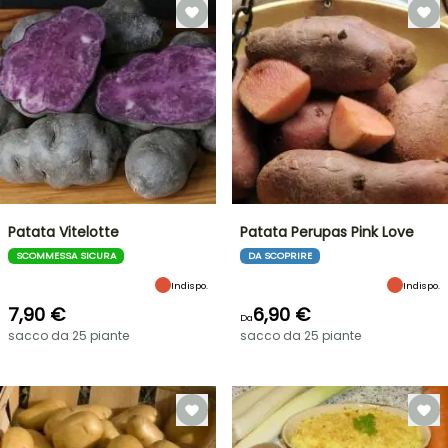
Patata Vitelotte
Patata Perupas Pink Love
SCOMMESSA SICURA
DA SCOPRIRE
Indispo.
Indispo.
7,90 €
6,90 €
Da
sacco da 25 piante
sacco da 25 piante