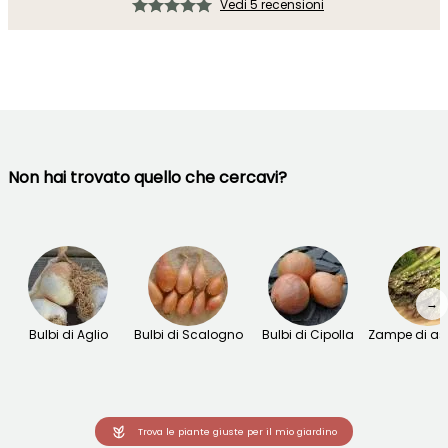
Vedi 5 recensioni
Non hai trovato quello che cercavi?
→
Bulbi di Aglio
Bulbi di Scalogno
Bulbi di Cipolla
Zampe di as
Trova le piante giuste per il mio giardino