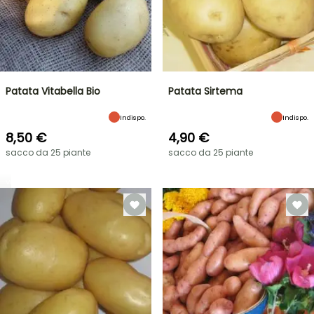
Patata Vitabella Bio
Patata Sirtema
Indispo.
Indispo.
8,50 €
4,90 €
sacco da 25 piante
sacco da 25 piante
VENDITA
FLASH
FINO
AL
30%
DI
BULBI
PRIMAVERILI
SCONTO
NOVITÀ:
SU
IRIS
UNA
GERMANICA