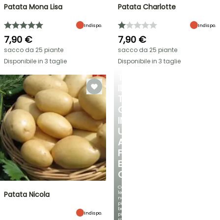
Patata Mona Lisa
Patata Charlotte
Indispo.
Indispo.
7,90 €
7,90 €
sacco da 25 piante
sacco da 25 piante
Disponibile in 3 taglie
Disponibile in 3 taglie
TRASFORMA
IL
TUO
GIARDINO
IN
UN
ANGOLO
FRESCO
E
OMBREGGIATO
Con
le
Patata Nicola
nostre
più
belle
Indispo.
piante
rampicanti