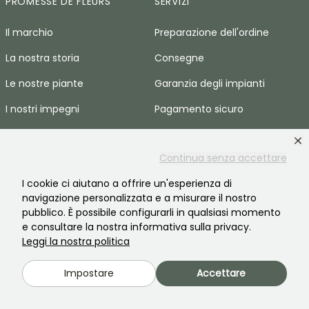
PROMESSE DE FLEURS
SERVIZI
Il marchio
Preparazione dell'ordine
La nostra storia
Consegne
Le nostre piante
Garanzia degli impianti
I nostri impegni
Pagamento sicuro
I nostri valori
Plantfit
Continua senza accettare
Responsabilità sociale
Ordine senza plastica
I cookie ci aiutano a offrire un'esperienza di
Reclutamento
Cestini spreco zero
navigazione personalizzata e a misurare il nostro
Spazio stampa
pubblico. È possibile configurarli in qualsiasi momento
e consultare la nostra informativa sulla privacy.
AIUTO E CONTATTI
Leggi la nostra politica
Domande frequenti
Impostare
Accettare
Contattaci