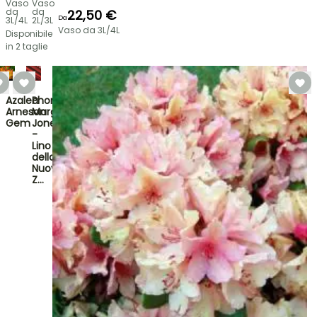
Vaso
Vaso
da
da
22,50 €
Da
3L/4L
2L/3L
Vaso da 3L/4L
Disponibile
in 2 taglie
Azalea
Phormium
Arneson
Margaret
Gem
Jones
-
Lino
della
Nuova
Z…