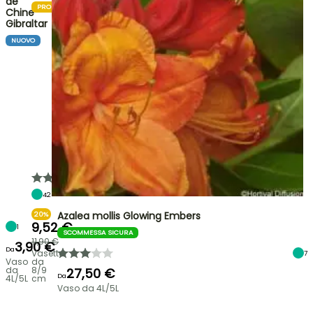
de
PROMOZIONE
Chine
Gibraltar
NUOVO
42
Azalea mollis Glowing Embers
20%
9,52 €
1
SCOMMESSA SICURA
11,90 €
3,90 €
Da
Vasetto
7
Vaso
da
da
8/9
27,50 €
Da
4L/5L
cm
Vaso da 4L/5L