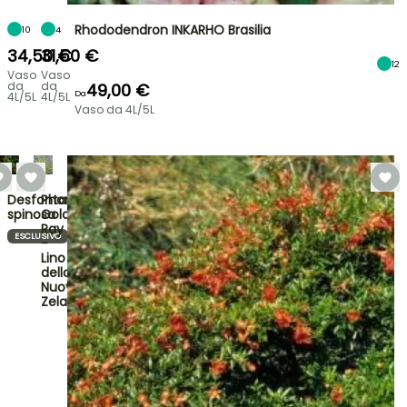
Rhododendron INKARHO Brasilia
10
4
34,50 €
31,50 €
12
Vaso
Vaso
da
da
49,00 €
Da
4L/5L
4L/5L
Vaso da 4L/5L
Desfontainia
Phormium
spinosa
Golden
Ray
ESCLUSIVO
-
Lino
della
Nuova
Zelan…