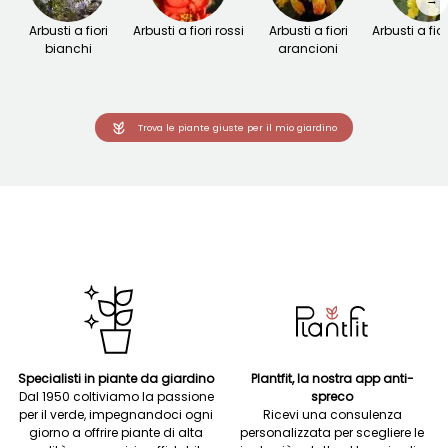
Arbusti a fiori
Arbusti a fiori rossi
Arbusti a fiori
Arbusti a fior
bianchi
arancioni
Trova le piante giuste per il mio giardino
Specialisti in piante da giardino
Plantfit, la nostra app anti-
Dal 1950 coltiviamo la passione
spreco
per il verde, impegnandoci ogni
Ricevi una consulenza
giorno a offrire piante di alta
personalizzata per scegliere le