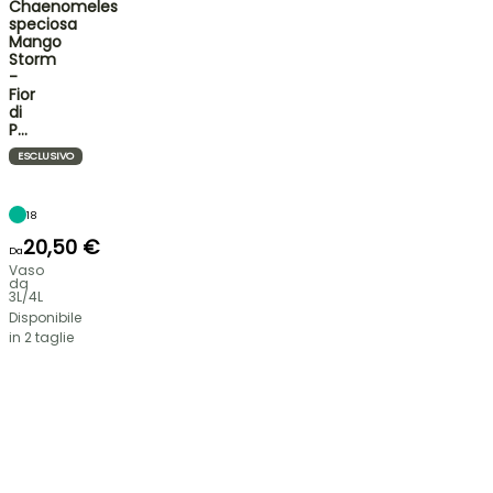
Chaenomeles
speciosa
Mango
Storm
-
Fior
di
P…
ESCLUSIVO
18
20,50 €
Da
Vaso
da
3L/4L
Disponibile
in 2 taglie