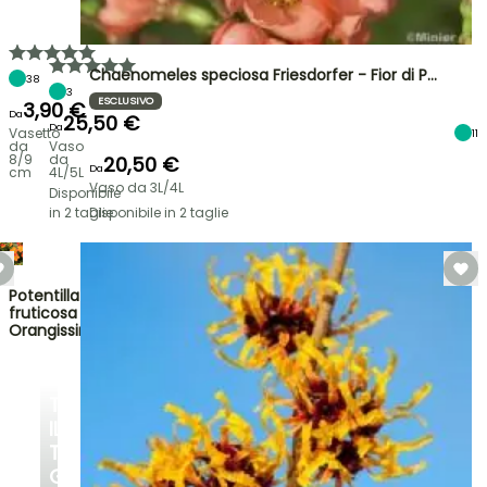
Chaenomeles speciosa Friesdorfer - Fior di P…
38
3
ESCLUSIVO
3,90 €
Da
25,50 €
Da
Vasetto
11
da
Vaso
8/9
da
20,50 €
Da
cm
4L/5L
Vaso da 3L/4L
Disponibile
in 2 taglie
Disponibile in 2 taglie
Potentilla
fruticosa
Orangissima
TRASFORMA
IL
TUO
GIARDINO