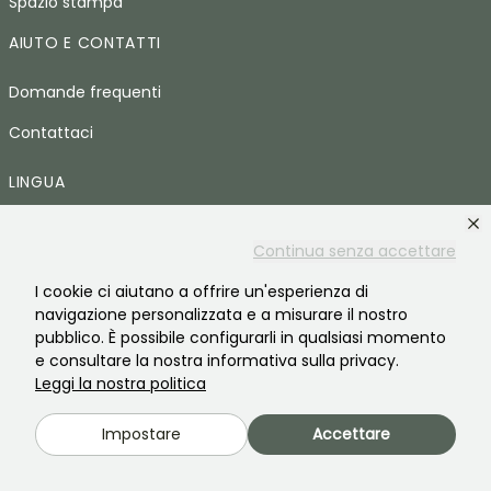
Spazio stampa
AIUTO E CONTATTI
Domande frequenti
Contattaci
LINGUA
Promessedefleurs.com
Continua senza accettare
Promessedefleurs.ie
I cookie ci aiutano a offrire un'esperienza di
Promessedefleurs.de
navigazione personalizzata e a misurare il nostro
pubblico. È possibile configurarli in qualsiasi momento
Promessedefleurs.es
e consultare la nostra informativa sulla privacy.
Leggi la nostra politica
Promessedefleurs.at
Promessedefleurs.pt
Impostare
Accettare
Promessedefleurs.nl