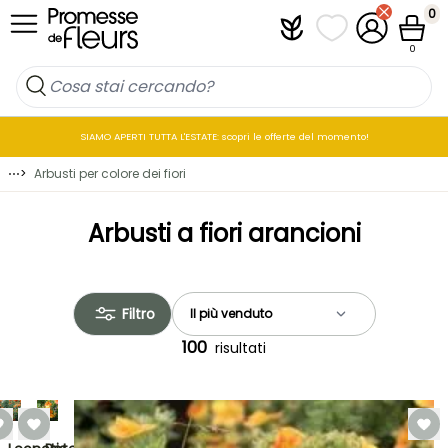
Salta al contenuto
0
Plantfit
I miei elenchi di p
Il mio accou
Cestin
0
SIAMO APERTI TUTTA L'ESTATE: scopri le offerte del momento!
⋯
>
Arbusti per colore dei fiori
Arbusti a fiori arancioni
Filtro
100
risultati