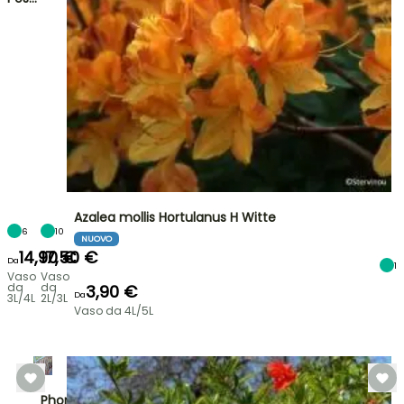
Azalea mollis Hortulanus H Witte
6
10
NUOVO
14,90 €
17,50 €
Da
1
Vaso
Vaso
da
da
3,90 €
Da
3L/4L
2L/3L
Vaso da 4L/5L
Phormium