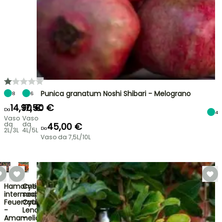
Punica granatum Noshi Shibari - Melograno
8
6
14,90 €
17,50 €
Da
4
Vaso
Vaso
da
da
45,00 €
Da
2L/3L
4L/5L
Vaso da 7,5L/10L
Hamamelis
Cytisus
intermedia
scoparius
Feuerzauber
Cytisus
-
Lena
Amamelide
-