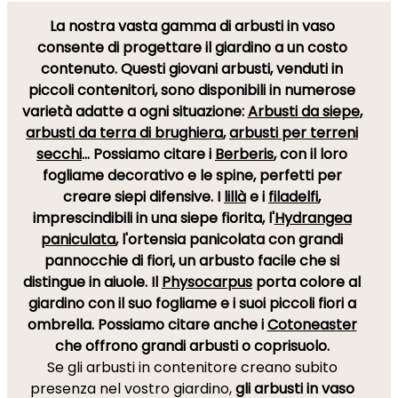
La nostra vasta gamma di
arbusti in vaso
consente di progettare il giardino a un costo
contenuto.
Questi giovani arbusti, venduti in
piccoli contenitori, sono disponibili in numerose
varietà adatte a ogni situazione:
Arbusti da siepe
,
arbusti da terra di brughiera
,
arbusti per terreni
secchi
... Possiamo citare i
Berberis
, con il loro
fogliame decorativo e le spine, perfetti per
creare siepi difensive. I
lillà
e i
filadelfi
,
imprescindibili in una siepe fiorita, l'
Hydrangea
paniculata
, l'ortensia panicolata con grandi
pannocchie di fiori, un arbusto facile che si
distingue in aiuole. Il
Physocarpus
porta colore al
giardino con il suo fogliame e i suoi piccoli fiori a
ombrella. Possiamo citare anche i
Cotoneaster
che offrono grandi arbusti o coprisuolo.
Se gli arbusti in contenitore creano subito
presenza nel vostro giardino,
gli arbusti in vaso