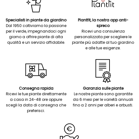
Specialisti in piante da giardino
Plantfit, la nostra app anti-
Dal 1950 coltiviamo la passione
spreco
per il verde, impegnandoci ogni
Ricevi una consulenza
giorno a offrire piante di alta
personalizzata per scegliere le
qualità e un servizio affidabile.
piante più adatte al tuo giardino
e alle tue esigenze.
Consegna rapida
Garanzia sulle piante
Ricevi le tue piante direttamente
Le nostre piante sono garantite
a casa in 24-48 ore oppure
da 6 mesi per le varietà annuali
scegli la data di consegna che
fino a 2 anni per alberi e arbusti.
preferisci.