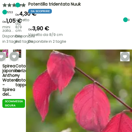
Potentilla tridentata Nuuk
11
DA SCOPRIRE
4,30 €
553
Da
1,05 €
Vasetto
3
Da
da
mini
8/9
3,90 €
Da
zolla...
cm
Vasetto da 8/9 cm
Disponibile
Disponibile
in 3 taglie
in 3 taglie
Disponibile in 2 taglie
Spirea
Cotoneaster
japonica
horizontalis
Anthony
-
Waterer
Cotognastro
-
tappe…
Spirea
del…
SCOMMESSA
SICURA