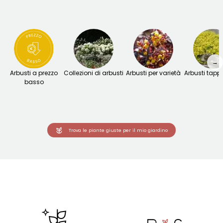
→
Arbusti a prezzo
Collezioni di arbusti
Arbusti per varietà
Arbusti tapp
basso
Trova le piante giuste per il mio giardino