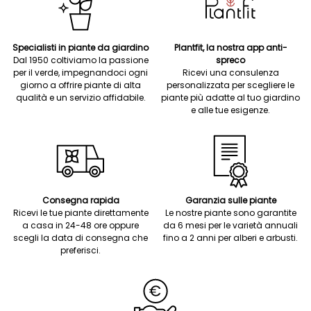
Specialisti in piante da giardino
Plantfit, la nostra app anti-
Dal 1950 coltiviamo la passione
spreco
per il verde, impegnandoci ogni
Ricevi una consulenza
giorno a offrire piante di alta
personalizzata per scegliere le
qualità e un servizio affidabile.
piante più adatte al tuo giardino
e alle tue esigenze.
Consegna rapida
Garanzia sulle piante
Ricevi le tue piante direttamente
Le nostre piante sono garantite
a casa in 24-48 ore oppure
da 6 mesi per le varietà annuali
scegli la data di consegna che
fino a 2 anni per alberi e arbusti.
preferisci.