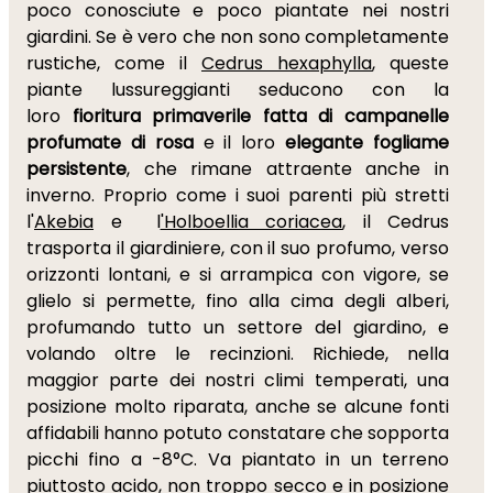
poco conosciute e poco piantate nei nostri
giardini. Se è vero che non sono completamente
rustiche, come il
Cedrus hexaphylla
, queste
piante lussureggianti seducono con la
loro
fioritura primaverile fatta di campanelle
profumate di rosa
e il loro
elegante fogliame
persistente
, che rimane attraente anche in
inverno. Proprio come i suoi parenti più stretti
l'
Akebia
e l
'Holboellia coriacea
, il Cedrus
trasporta il giardiniere, con il suo profumo, verso
orizzonti lontani, e si arrampica con vigore, se
glielo si permette, fino alla cima degli alberi,
profumando tutto un settore del giardino, e
volando oltre le recinzioni. Richiede, nella
maggior parte dei nostri climi temperati, una
posizione molto riparata, anche se alcune fonti
affidabili hanno potuto constatare che sopporta
picchi fino a -8°C. Va piantato in un terreno
piuttosto acido, non troppo secco e in posizione