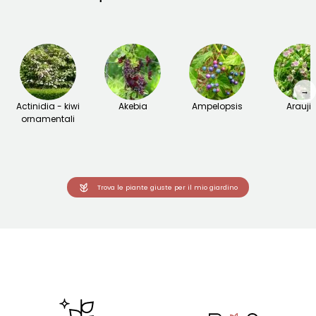
→
Actinidia - kiwi
Akebia
Ampelopsis
Arauji
ornamentali
Trova le piante giuste per il mio giardino