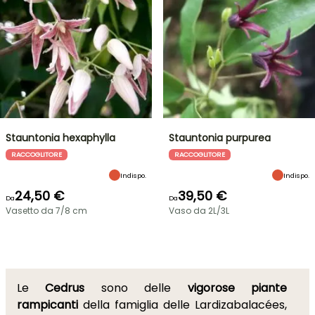
Stauntonia hexaphylla
Stauntonia purpurea
RACCOGLITORE
RACCOGLITORE
Indispo.
Indispo.
24,50 €
39,50 €
Da
Da
Vasetto da 7/8 cm
Vaso da 2L/3L
Le
Cedrus
sono delle
vigorose piante
rampicanti
della famiglia delle Lardizabalacées,