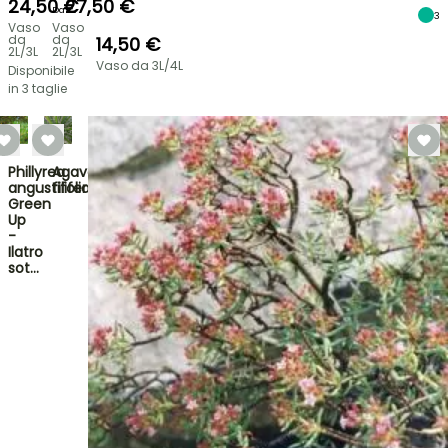
24,50 €
27,50 €
Da
3
Vaso
Vaso
da
da
14,50 €
2L/3L
2L/3L
Vaso da 3L/4L
Disponibile
in 3 taglie
Phillyrea
Agave
angustifolia
filifera
Green
Up
-
Ilatro
sot…