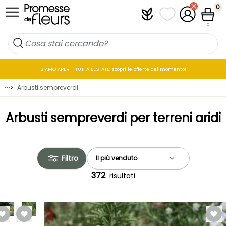
Salta al contenuto
0
Plantfit
I miei elenchi di p
Il mio accou
Cestin
0
SIAMO APERTI TUTTA L'ESTATE: scopri le offerte del momento!
⋯
>
Arbusti sempreverdi
Arbusti sempreverdi per terreni aridi
Filtro
372
risultati