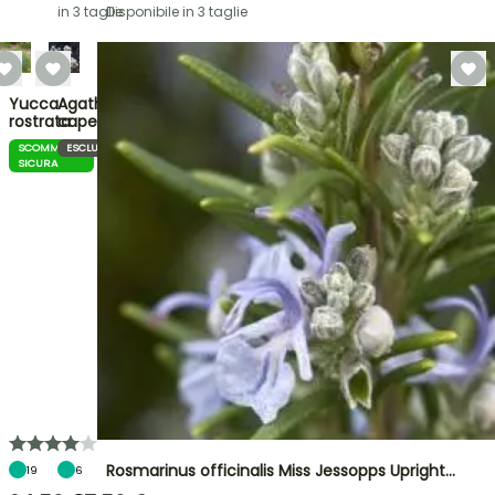
in 3 taglie
Disponibile in 3 taglie
Yucca
Agathosma
rostrata
capensis
SCOMMESSA
ESCLUSIVO
SICURA
Rosmarinus officinalis Miss Jessopps Upright…
19
6