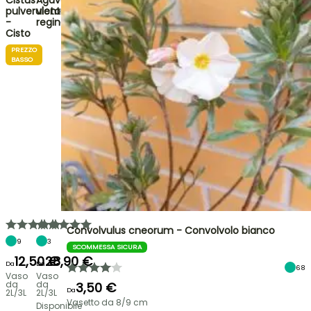
Cistus
Agave
pulverulentus
victoriae-
-
reginae
Cisto
PREZZO
BASSO
Convolvulus cneorum - Convolvolo bianco
9
3
SCOMMESSA SICURA
12,50 €
28,90 €
Da
Da
68
Vaso
Vaso
da
da
3,50 €
Da
2L/3L
2L/3L
Vasetto da 8/9 cm
Disponibile