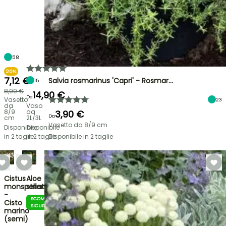
58
20%
7,12 €
Salvia rosmarinus 'Capri' - Rosmar…
15
8,90 €
14,90 €
Da
Vasetto
23
da
Vaso
8/9
da
3,90 €
Da
cm
2L/3L
Vasetto da 8/9 cm
Disponibile
Disponibile
in 2 taglie
in 2 taglie
Disponibile in 2 taglie
Cistus
Aloe
monspeliensis
striatula
-
SCOMMESSA
Cisto
SICURA
marino
(semi)