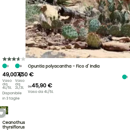
Opuntia polyacantha - Fico d' India
3
9
49,00 €
17,50 €
1
Vaso
Vaso
da
da
45,90 €
Da
4L/5L
2L/3L
Vaso da 4L/5L
Disponibile
in 3 taglie
Ceanothus
thyrsiflorus