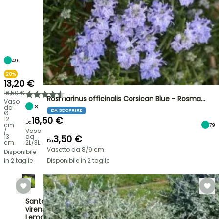
49
20%
13,20 €
16,50 €
Rosmarinus officinalis Corsican Blue - Rosma…
Vaso
18
da
DA SCOPRIRE
Ø
16,50 €
12
Da
cm
79
/
Vaso
13
da
3,50 €
Da
cm
2L/3L
Vasetto da 8/9 cm
Disponibile
in 2 taglie
Disponibile in 2 taglie
Santolina
virens
Lemon