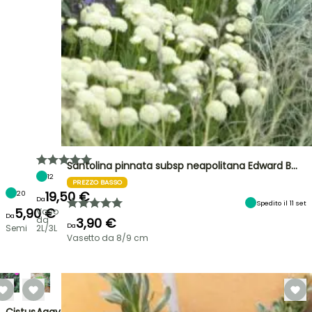
Santolina pinnata subsp neapolitana Edward B…
12
PREZZO BASSO
19,50 €
20
Da
Spedito il 11 set
5,90 €
Vaso
Da
da
3,90 €
Da
Semi
2L/3L
Vasetto da 8/9 cm