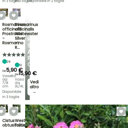
in 3 taglie
in 3 taglie
Disponibile in 2 taglie
ARBUSTI
Rosmarinus
Rosmarinus
SCOPRI
officinalis
officinalis
LA
Prostratus
Whitewater
-
Silver
NOSTRA
Rosmarino
-
SELEZIONE
R…
A
PREZZI
29
CONVENIENTI
12
5,90 €
Da
15,90 €
E
Da
risparmia!
Vasetto
da
Vaso
Vedi
7/8
da
cm
3L/4L
altro
→
Disponibile
in 3 taglie
Cistus
Westringia
obtusifolius
fruticosa