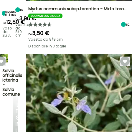
Myrtus communis subsp.tarentina - Mirto tara…
16
Spedito
il 13 ago
SCOMMESSA SICURA
3,90 €
Da
12,50 €
Da
Vasetto
82
Vaso
da
da
8/9
3,50 €
Da
2L/3L
cm
Vasetto da 8/9 cm
Disponibile in 3 taglie
Salvia
officinalis
Icterina
-
Salvia
comune
TRASFORMA
IL
TUO
GIARDINO
IN
UN