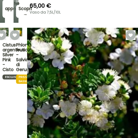
giardino!
Ne
65,00 €
approfitto!
Scopri
Vaso da 7,5L/10L
→
→
Cistus
Phlomis
argenteus
fruticosa
Silver
-
Pink
Salvia
-
di
Cisto
Gerusalemme
ESCLUSIVO
PREZZO
BASSO