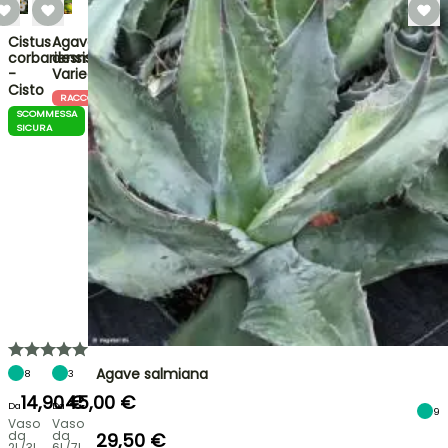
Cistus
Agave
corbariensis
desmetiana
-
Variegata
Cisto
RACCOGLITORE
SCOMMESSA
SICURA
Agave salmiana
8
3
14,90 €
45,00 €
Da
Da
9
Vaso
Vaso
da
da
29,50 €
2L/3L
6L/7L