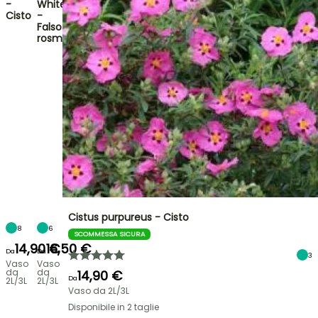
-
White
Cisto
-
Falso
rosmarino
Cistus purpureus - Cisto
8
6
SCOMMESSA SICURA
14,90 €
16,50 €
Da
Da
3
Vaso
Vaso
da
da
14,90 €
Da
2L/3L
2L/3L
Vaso da 2L/3L
Disponibile in 2 taglie