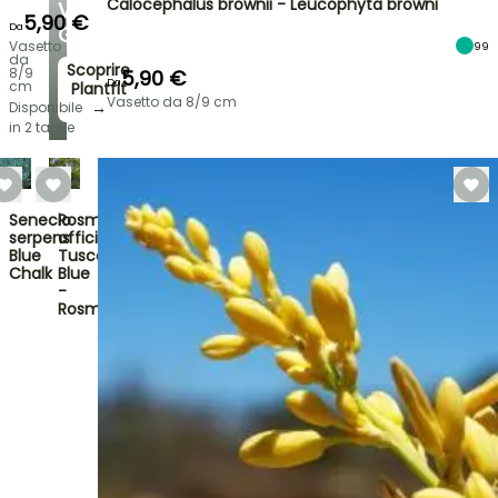
Calocephalus brownii - Leucophyta browni
VOSTRO
5,90 €
Da
GIARDINO
Vasetto
99
da
Scoprire
8/9
5,90 €
Da
cm
Plantfit
Vasetto da 8/9 cm
→
Disponibile
in 2 taglie
Senecio
Rosmarinus
serpens
officinalis
Blue
Tuscan
Chalk
Blue
-
Rosmari…