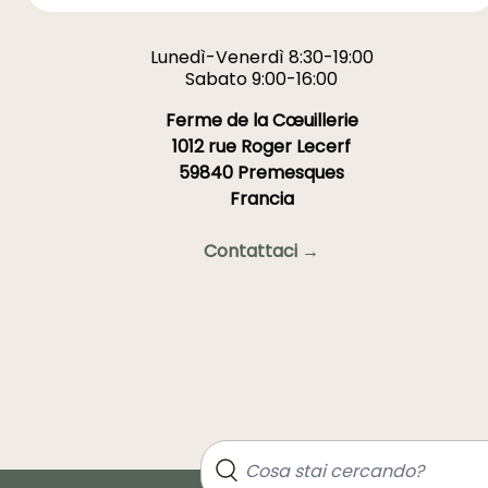
resguardados durante el
invierno en un invernadero
Lunedì-Venerdì 8:30-19:00
o una habitación muy
Sabato 9:00-16:00
luminosa, no demasiado
calefaccionada.
Ferme de la Cœuillerie
Para más información,
1012 rue Roger Lecerf
consulte también nuestro
59840 Premesques
completo dossier
"Datura y
Francia
Brugmansia: sembrar,
plantar y cuidar"
Contattaci →