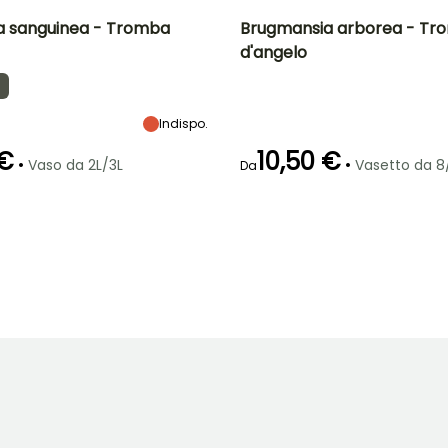
a sanguinea - Tromba
Brugmansia arborea - Tr
d'angelo
tà
Larghezza a
Esposizione
Altezza a maturità
Larghezza a
maturità
maturità
Mezz'ombra
2 m
1 m
1 m
Indispo.
 €
10,50 €
•
•
Vaso da 2L/3L
Vasetto da 
Da
ra
Periodo di messa a
Rusticità
Periodo di fioritura
Periodo di messa a
dimora ragionevole
dimora ragionevole
Fino a -1°C
luglio a
Marzo a
Marzo a
Novembre
giugno
giugno