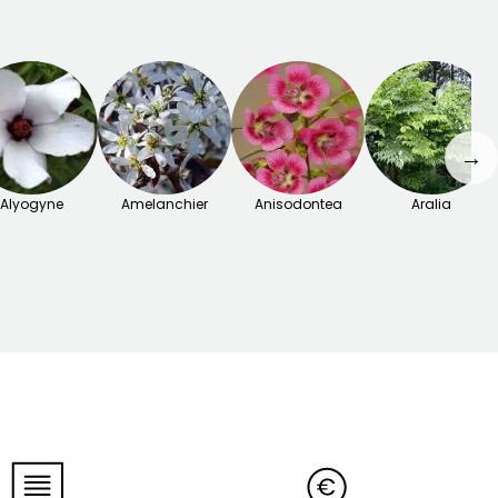
→
Alyogyne
Amelanchier
Anisodontea
Aralia