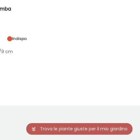
omba
Esposizione
Sole
Indispo.
8/9 cm
Rusticità
Fino a -1°C
Trova le piante giuste per il mio giardino