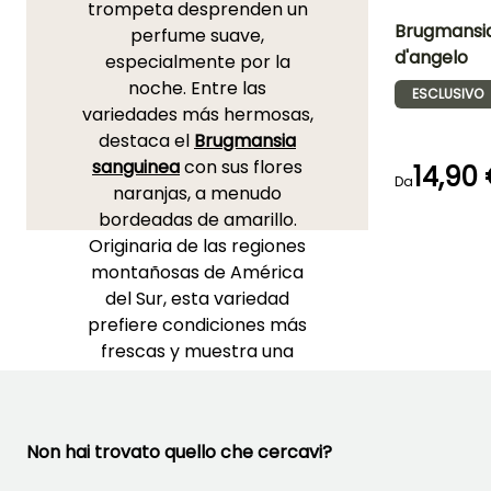
trompeta desprenden un
Brugmansi
perfume suave,
d'angelo
especialmente por la
Altezza a maturi
noche. Entre las
2 m
ESCLUSIVO
variedades más hermosas,
destaca el
Brugmansia
sanguinea
con sus flores
14,90
Da
naranjas, a menudo
Periodo di fioritu
bordeadas de amarillo.
giugno a
Originaria de las regiones
ottobre
montañosas de América
del Sur, esta variedad
prefiere condiciones más
frescas y muestra una
particular resistencia a las
enfermedades. También
mencionamos el
Non hai trovato quello che cercavi?
Brugmansia suaveolens,
nativo de Brasil, conocido