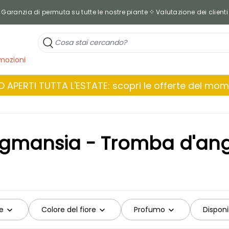
Garanzia di permuta su tutte le nostre piante
Valutazione dei clienti
mozioni
 APERTI TUTTA L'ESTATE: scopri le offerte del mo
gmansia - Tromba d'an
e
Colore del fiore
Profumo
Disponi