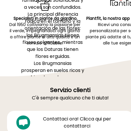
familia de las Solanáceas y
a veces son confundidos.
La principal diferencia
Specialisti in piante da giardino
Plantfit, la nostra ap
radica en el tamaño y la
Dal 1950 coltiviamo la passione per
Ricevi una cons
orientación de las flores:
il verde, impegnandoci ogni giorno
personalizzata per s
los Brugmansias tienen
a offrire piante di alta qualità e un
piante più adatte al t
flores colgantes, mientras
servizio affidabile.
alle tue esige
que los Daturas tienen
flores erguidas.
Los Brugmansias
prosperan en suelos ricos y
bien drenados, con
exposición al sol o a media
Servizio clienti
sombra. Requieren riegos
C'è sempre qualcuno che ti aiuta!
regulares, especialmente
durante el período de
crecimiento, y protección
Contattaci ora! Clicca qui per
contra vientos fuertes.
contattarci
Sensibles al frío,
deben ser