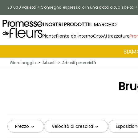
Salta al contenuto
20 000 varietà
Consegna espressa o in una data a tua scelta
I NOSTRI PRODOTTI
IL MARCHIO
Piante
Piante da interno
Orto
Attrezzature
Pro
SIAMO
Giardinaggio
>
Arbusti
>
Arbusti per varietà
Bru
Prezzo
Velocità di crescita
Esposizion