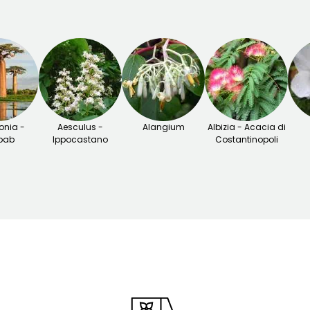
nia -
Aesculus -
Alangium
Albizia - Acacia di
bab
Ippocastano
Costantinopoli