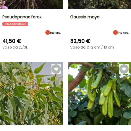
Pseudopanax ferox
Gaussia maya
RACCOGLITORE
Indispo.
Indispo.
41,50 €
32,50 €
Vaso da 2L/3L
Vaso da Ø 12 cm / 13 cm