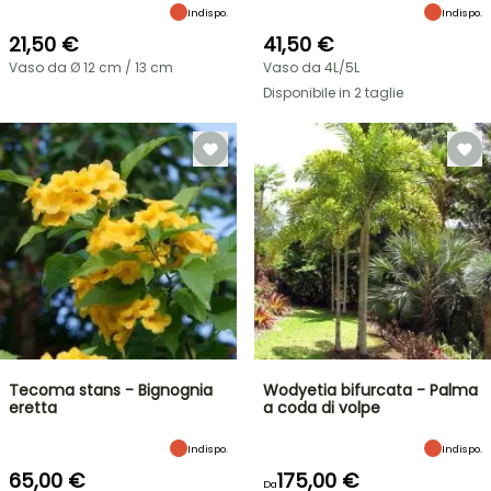
Indispo.
Indispo.
21,50 €
41,50 €
Vaso da Ø 12 cm / 13 cm
Vaso da 4L/5L
Disponibile in 2 taglie
Tecoma stans - Bignognia
Wodyetia bifurcata - Palma
eretta
a coda di volpe
Indispo.
Indispo.
65,00 €
175,00 €
Da