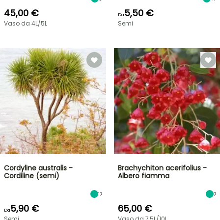
45,00 €
5,50 €
Da
Vaso da 4L/5L
Semi
Cordyline australis -
Brachychiton acerifolius -
Cordiline (semi)
Albero fiamma
17
7
5,90 €
65,00 €
Da
Semi
Vaso da 7,5L/10L