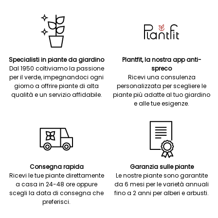
Specialisti in piante da giardino
Plantfit, la nostra app anti-
Dal 1950 coltiviamo la passione
spreco
per il verde, impegnandoci ogni
Ricevi una consulenza
giorno a offrire piante di alta
personalizzata per scegliere le
qualità e un servizio affidabile.
piante più adatte al tuo giardino
e alle tue esigenze.
Consegna rapida
Garanzia sulle piante
Ricevi le tue piante direttamente
Le nostre piante sono garantite
a casa in 24-48 ore oppure
da 6 mesi per le varietà annuali
scegli la data di consegna che
fino a 2 anni per alberi e arbusti.
preferisci.