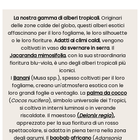
La nostra gamma di alberi tropicali.
Originari
delle zone calde del globo, questi alberi esotici
affascinano per il loro fogliame, le loro silhouette
o le loro fioriture.
Adatti ai climi caldi
, vengono
coltivati in vaso
da svernare in serra
. Il
Jacaranda mimosifolia
, con la sua straordinaria
fioritura blu-viola, è uno degli alberi tropicali più
iconici.
I
Banani
(Musa spp.), spesso coltivati per il loro
fogliame, creano un'atmosfera esotica con le
loro grandi foglie a ventaglio. La
palma da cocco
(
Cocos nucifera
), simbolo universale dei Tropici,
si coltiva in interni luminosi o in verande
riscaldate. Il maestoso
(
Delonix regia
)
,
apprezzato per la sua fioritura di un rosso
spettacolare, si adatta in piena terra nella zona
degli agrumi. Il
baobab africano
(
Adansonia