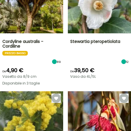
Cordyline australis -
Stewartia pteropetiolata
Cordiline
PREZZO BASSO
89
12
4,90 €
39,50 €
Da
Da
Vasetto da 8/9 cm
Vaso da 4L/5L
Disponibile in 3 taglie