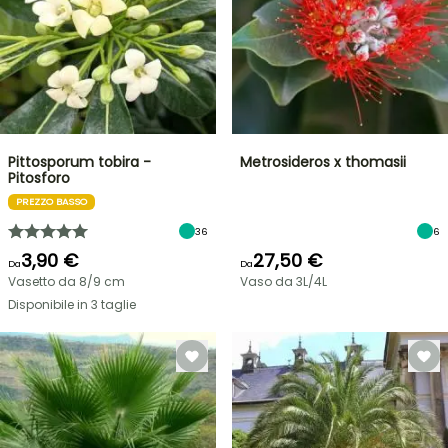
Pittosporum tobira -
Metrosideros x thomasii
Pitosforo
PREZZO BASSO
36
6
3,90 €
27,50 €
Da
Da
Vasetto da 8/9 cm
Vaso da 3L/4L
Disponibile in 3 taglie