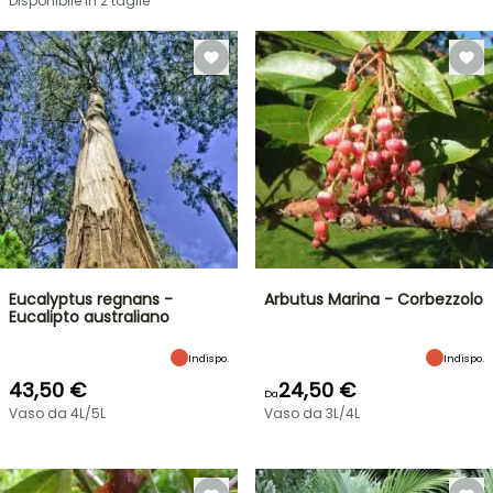
Disponibile in 2 taglie
Eucalyptus regnans -
Arbutus Marina - Corbezzolo
Eucalipto australiano
Indispo.
Indispo.
43,50 €
24,50 €
Da
Vaso da 4L/5L
Vaso da 3L/4L