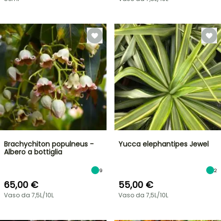
Brachychiton populneus -
Yucca elephantipes Jewel
Albero a bottiglia
9
2
65,00 €
55,00 €
Vaso da 7,5L/10L
Vaso da 7,5L/10L