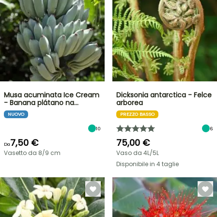
Musa acuminata Ice Cream
Dicksonia antarctica - Felce
- Banana plátano na…
arborea
NUOVO
PREZZO BASSO
10
6
7,50 €
75,00 €
Da
Vasetto da 8/9 cm
Vaso da 4L/5L
Disponibile in 4 taglie