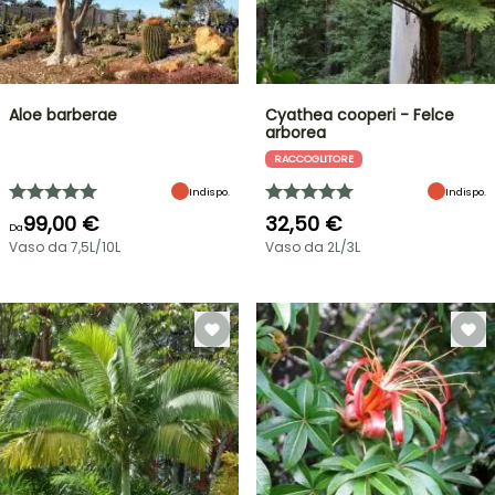
Aloe barberae
Cyathea cooperi - Felce
arborea
RACCOGLITORE
Indispo.
Indispo.
99,00 €
32,50 €
Da
Vaso da 7,5L/10L
Vaso da 2L/3L