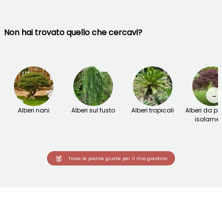
Non hai trovato quello che cercavi?
→
Alberi nani
Alberi sul fusto
Alberi tropicali
Alberi da pi
isolame
Trova le piante giuste per il mio giardino