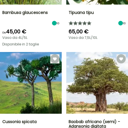
Bambusa glaucescens
Tipuana tipu
10
10
45,00 €
65,00 €
Da
Vaso da 4L/5L
Vaso da 7,5L/10L
Disponibile in 2 taglie
Cussonia spicata
Baobab africano (semi) -
Adansonia digitata