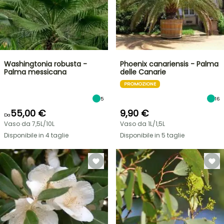
Washingtonia robusta -
Phoenix canariensis - Palma
Palma messicana
delle Canarie
PROMOZIONE
5
16
55,00 €
9,90 €
Da
Vaso da 7,5L/10L
Vaso da 1L/1,5L
Disponibile in 4 taglie
Disponibile in 5 taglie