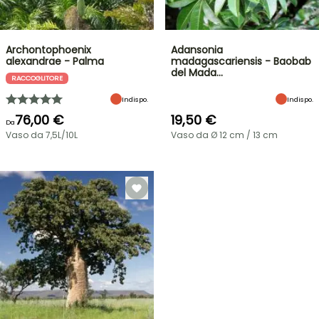
Archontophoenix
Adansonia
alexandrae - Palma
madagascariensis - Baobab
del Mada…
RACCOGLITORE
Indispo.
Indispo.
76,00 €
19,50 €
Da
Vaso da 7,5L/10L
Vaso da Ø 12 cm / 13 cm