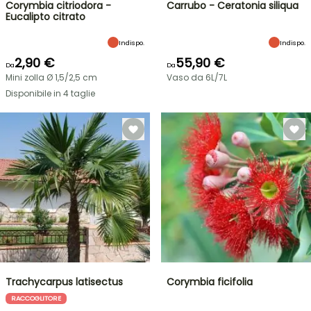
Corymbia citriodora -
Carrubo - Ceratonia siliqua
Eucalipto citrato
Indispo.
Indispo.
2,90 €
55,90 €
Da
Da
Mini zolla Ø 1,5/2,5 cm
Vaso da 6L/7L
Disponibile in 4 taglie
Trachycarpus latisectus
Corymbia ficifolia
RACCOGLITORE