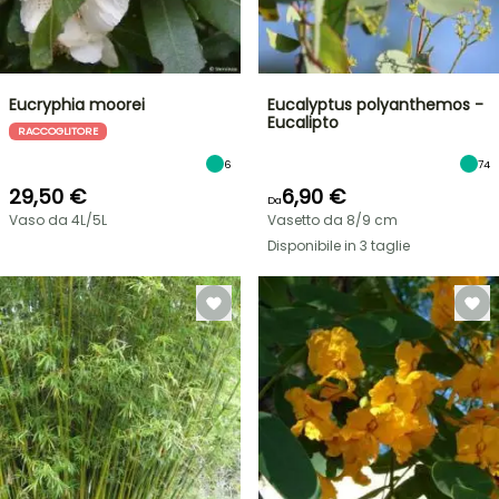
Eucryphia moorei
Eucalyptus polyanthemos -
Eucalipto
RACCOGLITORE
6
74
29,50 €
6,90 €
Da
Vaso da 4L/5L
Vasetto da 8/9 cm
Disponibile in 3 taglie