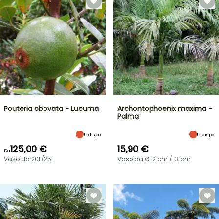
Pouteria obovata - Lucuma
Archontophoenix maxima -
Palma
Indispo.
Indispo.
125,00 €
15,90 €
Da
Vaso da 20L/25L
Vaso da Ø 12 cm / 13 cm