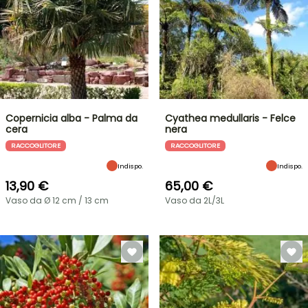
Copernicia alba - Palma da
Cyathea medullaris - Felce
cera
nera
RACCOGLITORE
RACCOGLITORE
Indispo.
Indispo.
13,90 €
65,00 €
Vaso da Ø 12 cm / 13 cm
Vaso da 2L/3L