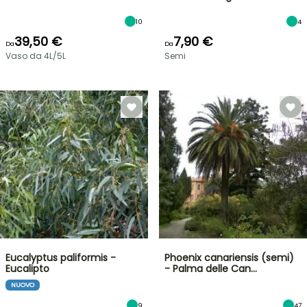
10
4
39,50 €
7,90 €
Da
Da
Vaso da 4L/5L
Semi
Eucalyptus paliformis -
Phoenix canariensis (semi)
Eucalipto
- Palma delle Can…
NUOVO
9
47