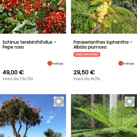
Schinus terebinthifolius -
Paraserianthes lophantha -
Pepe rosa
Albizia piumosa
RACCOGLITORE
Indispo.
Indispo.
49,00 €
29,50 €
Vaso da 7,5L/10L
Vaso da 4L/5L